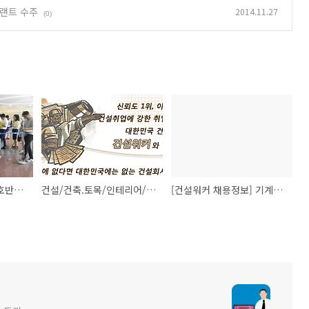
플랜트 수주
2014.11.27
(0)
[건설워커] 제일모직·호반건설·한미글로벌 등 건설사 경력직 수시·상시채용
건설/건축.토목/인테리어/설비/기계/전기/플랜트 알짜 구인정보가 쏟아진다..건설워커
[건설워커 채용정보] 기계설비, 건축, 토목, 플랜트설계, 취업교육