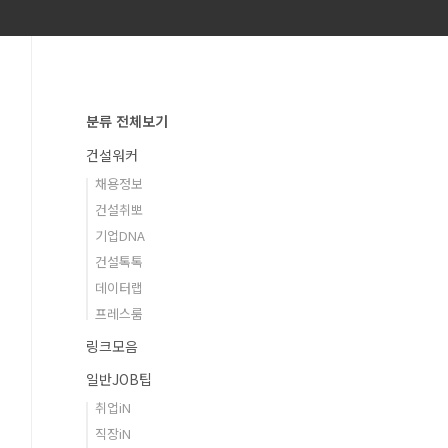
분류 전체보기
건설워커
채용정보
건설취뽀
기업DNA
건설톡톡
데이터랩
프레스룸
링크모음
일반JOB팁
취업iN
직장iN