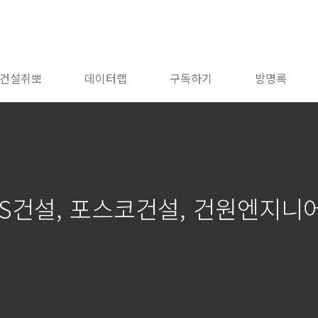
건설취뽀
데이터랩
구독하기
방명록
GS건설, 포스코건설, 건원엔지니