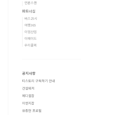
언론스캔
파트너십
버스25시
여행365
이엠산업
이메이드
우리콜퀵
공지사항
티스토리 구독하기 안내
건설워커
메디컬잡
이엔지잡
유종현 프로필