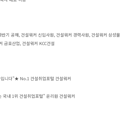
하반기 공채, 건설워커 신입사원, 건설워커 경력사원, 건설워커 삼성물
커 금호산업, 건설워커 KCC건설
입니다"★ No.1 건설취업포털 건설워커
는 국내 1위 건설취업포털" 온리원 건설워커