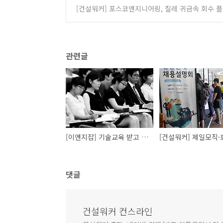
[건설워커] 포스코엔지니어링, 칠레 귀금속 회수 
관련글
[이엔지잡] 기술교육 받고 취업 경쟁력 '쑥'..대한조선기술교육원·대우조선해양기술교육원 기술연수생 모집
댓글
건설워커 컨스라인