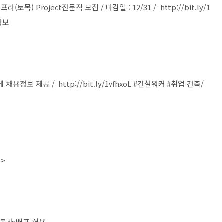
토목) Project전문직 모집 / 마감일 : 12/31 / http://bit.ly/1
정보
보 제공 / http://bit.ly/1vfhxoL #건설워커 #취업 건축/
>
·복사·배포 허용