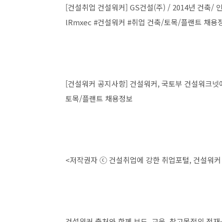
[건설취업 건설워커] GS건설(주) / 2014년 건축/ 인프라(
lRmxec #건설워커 #취업 건축/토목/플랜트 채용
[건설워커 공지사항] 건설워커, 국토부 건설워크넷에 채용정
토목/플랜트 채용정보
<저작권자 ⓒ 건설취업에 강한 취업포털, 건설워커 
건설워커 출처와 함께 보도, 교육, 참고목적의 전재