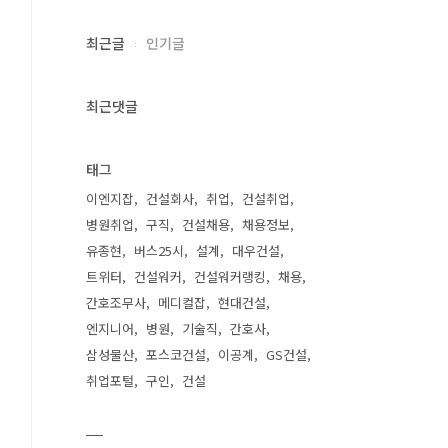
최근글
인기글
최근댓글
태그
이엔지잡
건설회사
취업
건설취업
병원취업
구직
건설채용
채용정보
유종현
버스25시
설계
대우건설
트위터
건설워커
건설워커랭킹
채용
간호조무사
메디컬잡
현대건설
엔지니어
병원
기술직
간호사
삼성물산
포스코건설
이공계
GS건설
취업포털
구인
건설