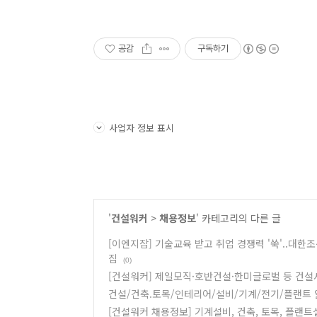
공감
구독하기
사업자 정보 표시
'
건설워커
>
채용정보
' 카테고리의 다른 글
[이엔지잡] 기술교육 받고 취업 경쟁력 '쑥'..
집
(0)
[건설워커] 제일모직·호반건설·한미글로벌 등 건설
건설/건축.토목/인테리어/설비/기계/전기/플랜트 
[건설워커 채용정보] 기계설비, 건축, 토목, 플랜트