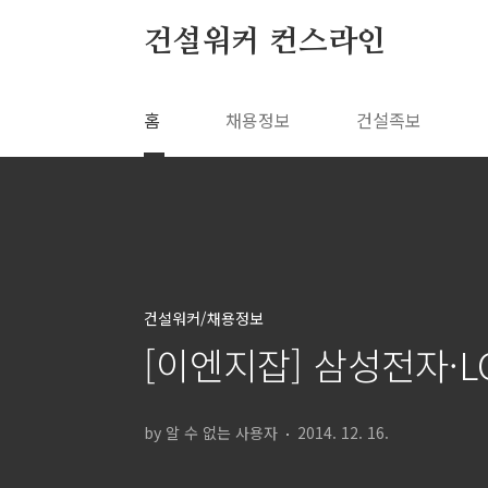
본문 바로가기
건설워커 컨스라인
홈
채용정보
건설족보
건설워커/채용정보
[이엔지잡] 삼성전자·
by 알 수 없는 사용자
2014. 12. 16.