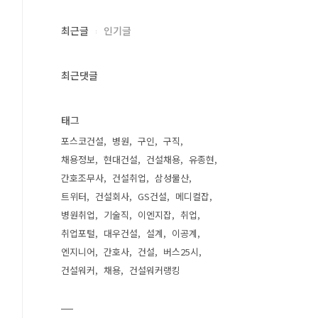
최근글
인기글
최근댓글
태그
포스코건설
병원
구인
구직
채용정보
현대건설
건설채용
유종현
간호조무사
건설취업
삼성물산
트위터
건설회사
GS건설
메디컬잡
병원취업
기술직
이엔지잡
취업
취업포털
대우건설
설계
이공계
엔지니어
간호사
건설
버스25시
건설워커
채용
건설워커랭킹