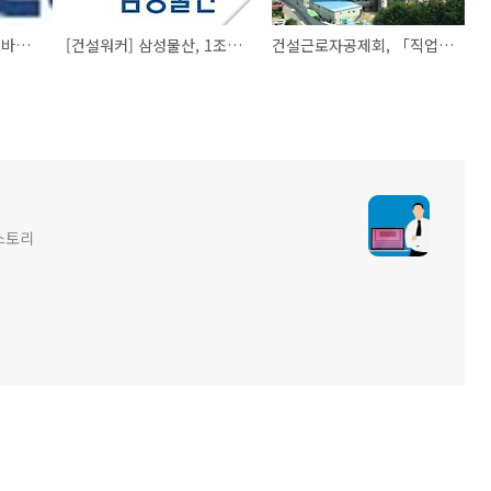
[이엔지잡] 안랩 V3 모바일, AV-TEST 글로벌 인증 연속 획득
[건설워커] 삼성물산, 1조4000억 카자흐스탄 발전소 공사 수주
건설근로자공제회, 「직업훈련 및 취업지원」세미나 개최
스토리