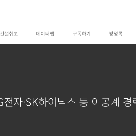
건설취뽀
데이터랩
구독하기
방명록
LG전자·SK하이닉스 등 이공계 