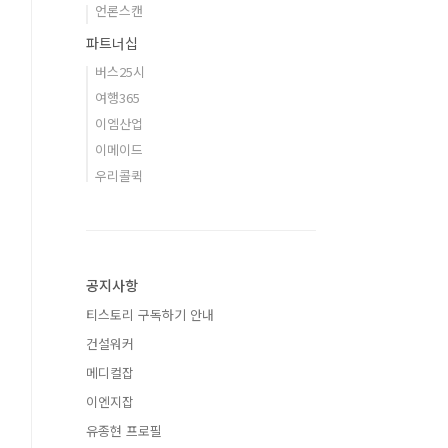
언론스캔
파트너십
버스25시
여행365
이엠산업
이메이드
우리콜퀵
공지사항
티스토리 구독하기 안내
건설워커
메디컬잡
이엔지잡
유종현 프로필