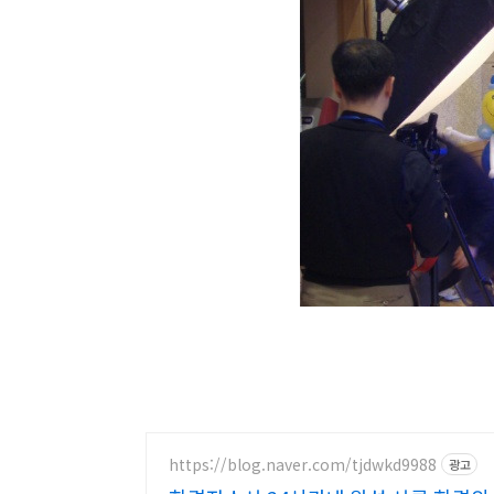
https://blog.naver.com/tjdwkd9988
광고