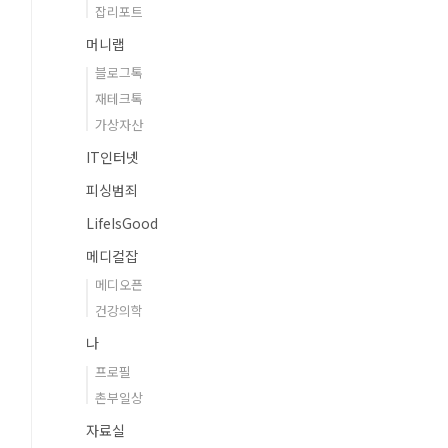
잡리포트
머니랩
블로그톡
재테크톡
가상자산
IT인터넷
피싱범죄
LifeIsGood
메디컬잡
메디오픈
건강의학
나
프로필
촌부일상
자료실