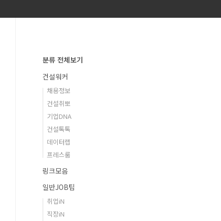
분류 전체보기
건설워커
채용정보
건설취뽀
기업DNA
건설톡톡
데이터랩
프레스룸
링크모음
일반JOB팁
취업iN
직장iN