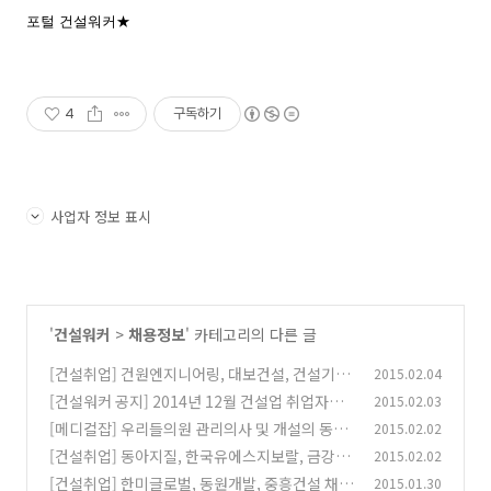
포털 건설워커★
4
구독하기
사업자 정보 표시
'
건설워커
>
채용정보
' 카테고리의 다른 글
[건설취업] 건원엔지니어링, 대보건설, 건설기술
2015.02.04
교육원, 한진중공업 채용정보
[건설워커 공지] 2014년 12월 건설업 취업자수
2015.02.03
(0)
(건설고용동향)
[메디컬잡] 우리들의원 관리의사 및 개설의 동업
2015.02.02
(0)
의 모십니다. [경남 거제 의원]
[건설취업] 동아지질, 한국유에스지보랄, 금강주
2015.02.02
(0)
택, 한신공영 채용정보
[건설취업] 한미글로벌, 동원개발, 중흥건설 채용
2015.01.30
(0)