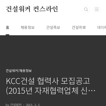
본문 바로가기
건설워커 컨스라인
홈
채용정보
건설족보
건설취뽀
데이
건설워커/채용정보
KCC건설 협력사 모집공고
(2015년 자재협력업체 신규
등록 안내)
by 건설워커
2015. 2. 3.