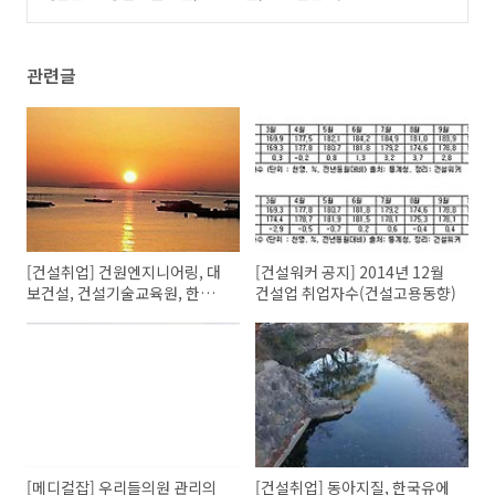
정보
(1)
관련글
[건설취업] 건원엔지니어링, 대
[건설워커 공지] 2014년 12월
보건설, 건설기술교육원, 한진중
건설업 취업자수(건설고용동향)
공업 채용정보
[메디컬잡] 우리들의원 관리의
[건설취업] 동아지질, 한국유에