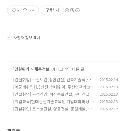
2
구독하기
사업자 정보 표시
'
건설워커
>
채용정보
' 카테고리의 다른 글
[건설취업] 구산토건(종합건설) 건축기술직(국내
2015.02.14
및 해외) 모집 채용정보
[이공계취업] LS산전, 현대위아, 두산인프라코어
2015.02.13
(0)
등 채용정보
[건설취업] 우성건영, 백상종합건설, 우미건설,
2015.02.13
(0)
대우건설, 영동건설 등 채용정보
[취업교육]현대건설기술교육원 기업대학과정 교
2015.02.13
(0)
육생 모집
[건설취업] 포스코건설, 영동건설, 동원개발, 동
2015.02.12
(0)
서건설 등 채용정보
(0)
관련글