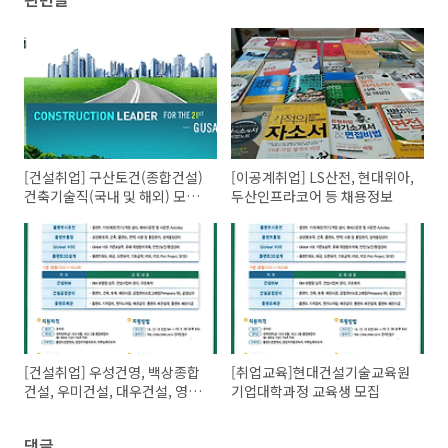
[건설취업] 구산토건(종합건설)
[이공계취업] LS산전, 현대위아,
건축기술직(국내 및 해외) 모집
두산인프라코어 등 채용정보
채용정보
[건설취업] 우성건영, 백상종합
[취업교육]현대건설기술교육원
건설, 우미건설, 대우건설, 영동
기업대학과정 교육생 모집
건설 등 채용정보
댓글