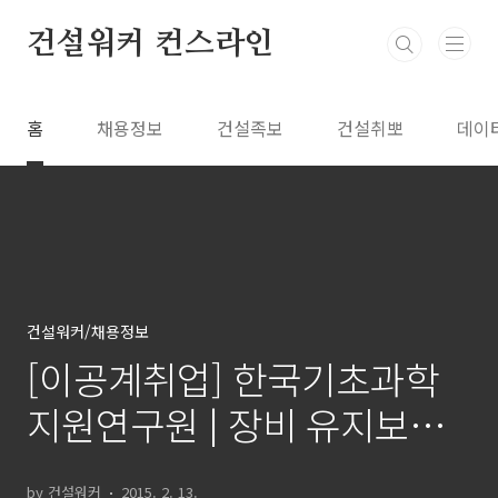
본문 바로가기
건설워커 컨스라인
홈
채용정보
건설족보
건설취뽀
데이
건설워커/채용정보
[이공계취업] 한국기초과학
지원연구원 | 장비 유지보수
전문기술자 교육생 모집
by 건설워커
2015. 2. 13.