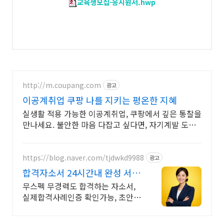
교육생모집-응시원서.hwp
http://m.coupang.com
광고
이공계취업 쿠팡 나를 지키는 평온한 지혜
실생활 적용 가능한 이공계취업, 쿠팡에서 깊은 통찰을
만나세요. 불안한 마음 다잡고 싶다면, 자기계발 도서,
내면의 평온을 되찾으세요.
https://blog.naver.com/tjdwkd9988
광고
합격자소서 24시간내 완성 서류
합격의 비밀
무스펙 무경력도 합격하는 자소서,
실제합격사례인증 확인가능, 초안없
어도 가능