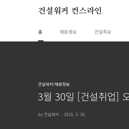
본문 바로가기
건설워커 컨스라인
홈
채용정보
건설족보
건설워커/채용정보
3월 30일 [건설취업]
by 건설워커
2015. 3. 30.