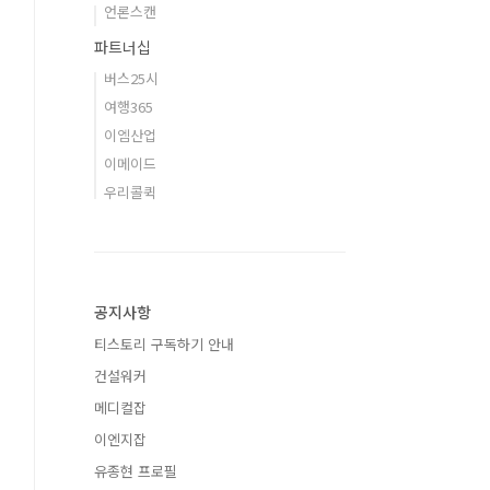
언론스캔
파트너십
버스25시
여행365
이엠산업
이메이드
우리콜퀵
공지사항
티스토리 구독하기 안내
건설워커
메디컬잡
이엔지잡
유종현 프로필