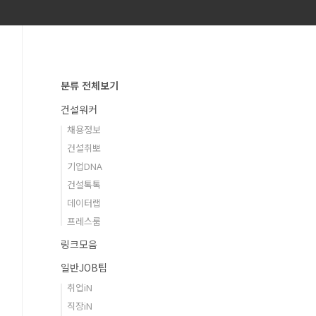
분류 전체보기
건설워커
채용정보
건설취뽀
기업DNA
건설톡톡
데이터랩
프레스룸
링크모음
일반JOB팁
취업iN
직장iN