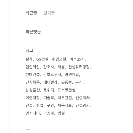
최근글
인기글
최근댓글
태그
설계
GS건설
취업포털
버스25시
건설취업
간호사
채용
건설워커랭킹
현대건설
간호조무사
병원취업
건설채용
메디컬잡
유종현
구직
삼성물산
트위터
포스코건설
이엔지잡
기술직
대우건설
건설회사
건설
취업
구인
채용정보
건설워커
엔지니어
이공계
병원