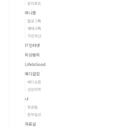
잡리포트
머니랩
블로그톡
재테크톡
가상자산
IT인터넷
피싱범죄
LifeIsGood
메디컬잡
메디오픈
건강의학
나
프로필
촌부일상
자료실