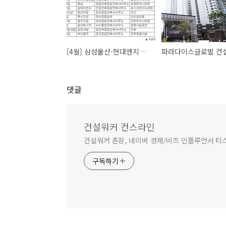
[4월] 삼성물산-현대엔지니어링, 건설사 취업인기 부문별 1위
댓글
건설워커 컨스라인
건설워커 촌장, 네이버 경제/비즈 인플루언서 티
구독하기