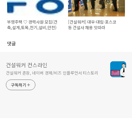
부영주택 ♡ 경력사원 모집(건
[건설워커] 대우·대림·포스코
축,설계,토목,전기,설비,안전)
등 건설사 채용 잇따라
댓글
건설워커 컨스라인
건설워커 촌장, 네이버 경제/비즈 인플루언서 티스토리
구독하기