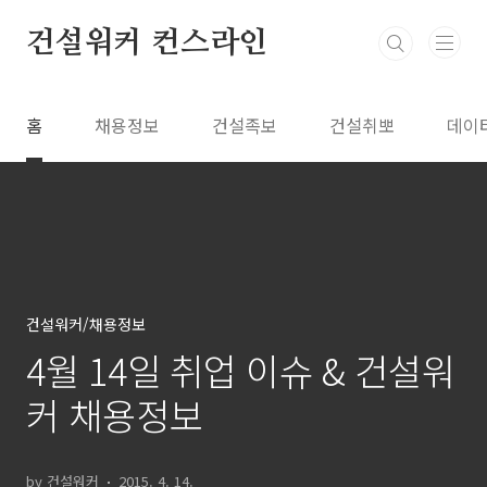
본문 바로가기
건설워커 컨스라인
홈
채용정보
건설족보
건설취뽀
데이
건설워커/채용정보
4월 14일 취업 이슈 & 건설워
커 채용정보
by 건설워커
2015. 4. 14.