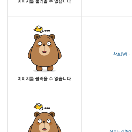
삼호(W)
-
삼부토건(W)