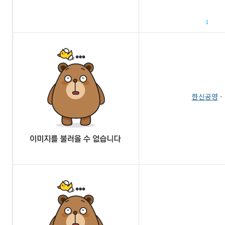
1
한신공영
-