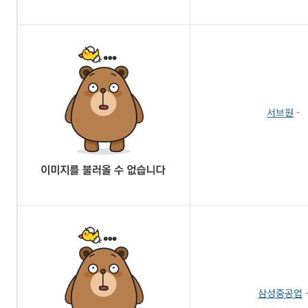
서브원
-
삼성중공업