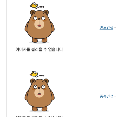
반도건설
-
중흥건설
-