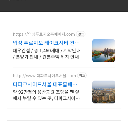
https://업성푸르지오홈페이지.com
광고
업성 푸르지오 레이크시티 견본
주택 방문 예약
대우건설 / 총 1,460세대 / 계약안내
/ 분양가 안내 / 견본주택 위치 안내
http://www.더파크사이드서울.com
광고
더파크사이드서울 대표홈페이
지 현대건설의 대규모 프로젝
약 92만평의 용산공원 조망을 맨 앞
트!
에서 누릴 수 있는 곳, 더파크사이드
서울!