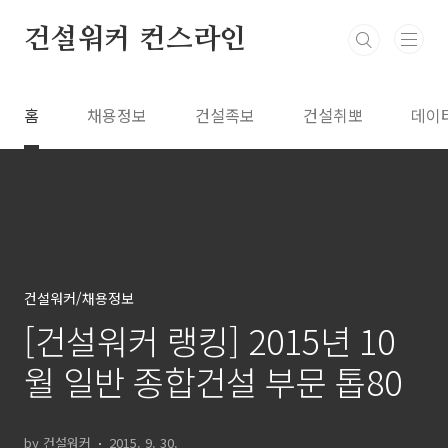
본문 바로가기
건설워커 컨스라인
홈
채용정보
건설족보
건설취뽀
데이
건설워커/채용정보
[건설워커 랭킹] 2015년 10
월 일반 종합건설 부문 톱80
by 건설워커
2015. 9. 30.