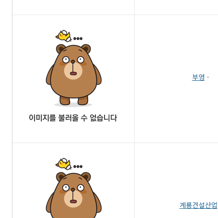
부영
-
계룡건설산업