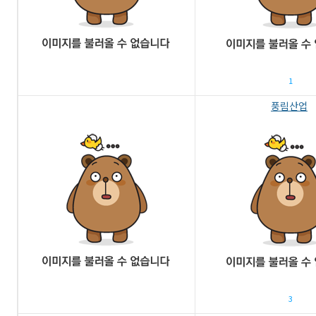
1
풍림산업
3