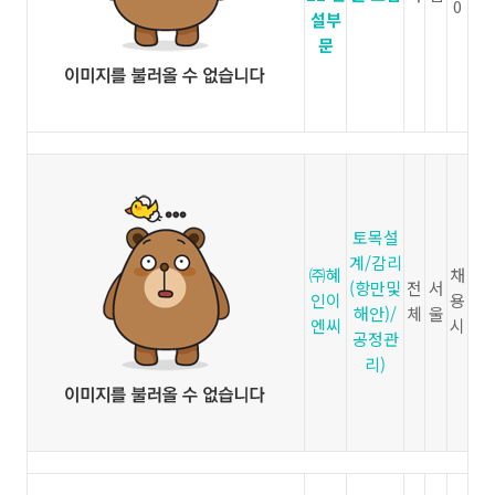
0
설부
문
토목설
계/감리
㈜혜
채
(항만및
전
서
인이
용
해안)/
체
울
엔씨
시
공정관
리)