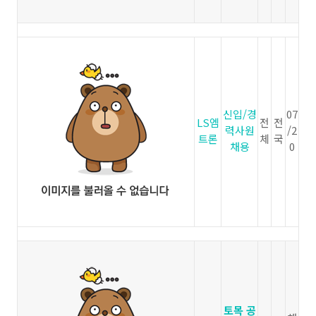
신입/경
07
LS엠
전
전
력사원
/2
트론
체
국
채용
0
토목 공