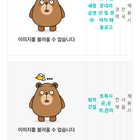
세중
장대리
채
경
전
공영
인 및 경
용
력
국
㈜
력직 채
시
용공고
토목시
채
범익
전
서
공,공
용
건설
체
울
무,관리
시