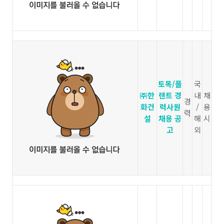
토목/플
국
㈜한
랜트 경
내
채
경
화건
력사원
/
용
력
설
채용 공
해
시
고
외