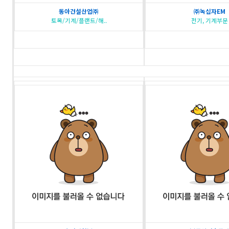
동아건설산업㈜
㈜녹십자EM
토목/기계/플랜트/해..
전기, 기계부문