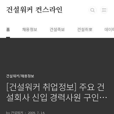
본문 바로가기
건설워커 컨스라인
홈
채용정보
건설족보
건설취뽀
데이
건설워커/채용정보
[건설워커 취업정보] 주요 건
설회사 신입 경력사원 구인정
보
by 건설워커
2009. 7. 14.