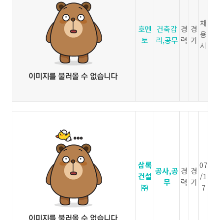
채
호멘
건축감
경
경
용
토
리,공무
력
기
시
삼록
07
공사,공
경
경
건설
/1
무
력
기
㈜
7