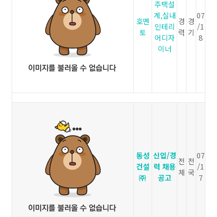
주택설
계,실내
07
호멘
경
경
인테리
/1
토
력
기
어디자
8
이너
동성
신입/경
07
전
전
건설
력 채용
/1
체
국
㈜
공고
7