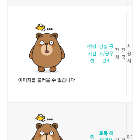
㈜명
건설 공
채
전
전
서건
사/공무
용
체
국
설
관리
시
토목 해
㈜
07