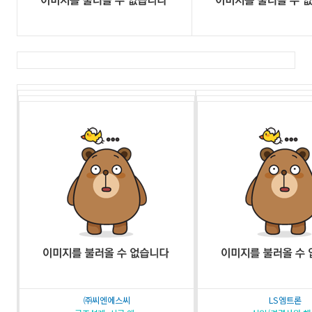
㈜씨엔에스씨
LS엠트론