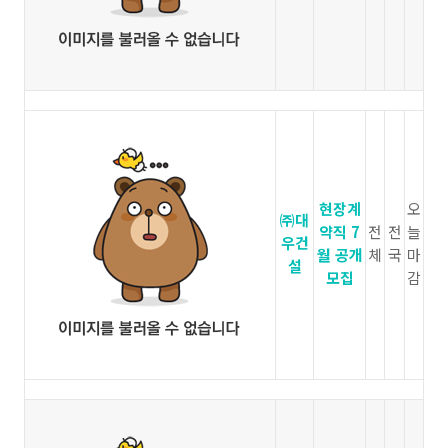
현장계
오
㈜대
약직 7
전
전
늘
우건
월 공개
체
국
마
설
모집
감