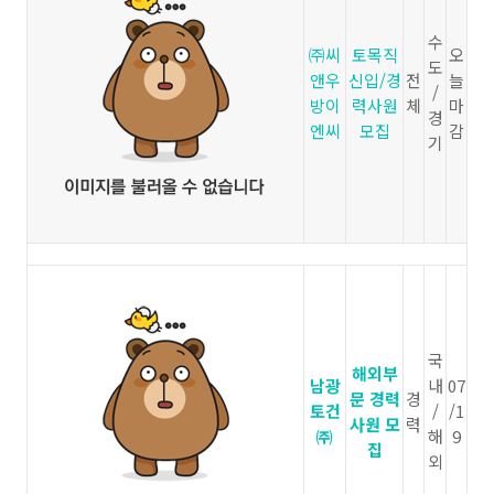
수
㈜씨
토목직
오
도
앤우
신입/경
전
늘
/
방이
력사원
체
마
경
엔씨
모집
감
기
국
해외부
남광
내
07
문 경력
경
토건
/
/1
사원 모
력
㈜
해
9
집
외