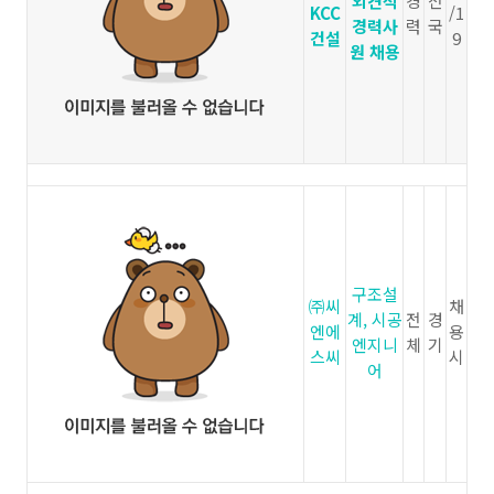
외견적
경
전
KCC
/1
경력사
력
국
건설
9
원 채용
구조설
㈜씨
채
계, 시공
전
경
엔에
용
엔지니
체
기
스씨
시
어