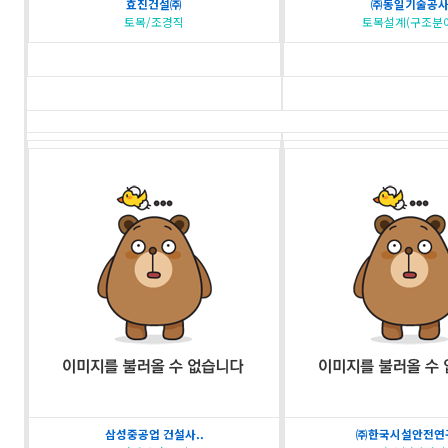
효진건설㈜
㈜동일기술공
토목/조경직
토목설계(구조분
삼성중공업 건설사..
㈜한국시설안전연구