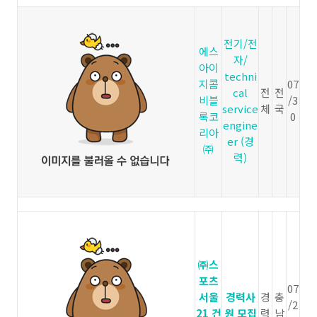
전기/전
에스
자/
아이
techni
지콤
07
cal
전
전
비블
/3
service
체
국
록코
0
engine
리아
er (경
㈜
력)
㈜스
포츠
07
서울
경력사
경
충
/2
21 건
원 모집
력
남