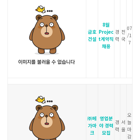
8월
07
금호
Projec
경
전
/1
건설
t계약직
력
국
7
채용
오
㈜메
영업분
경
서
늘
가마
야 경력
력
울
마
크
모집
감