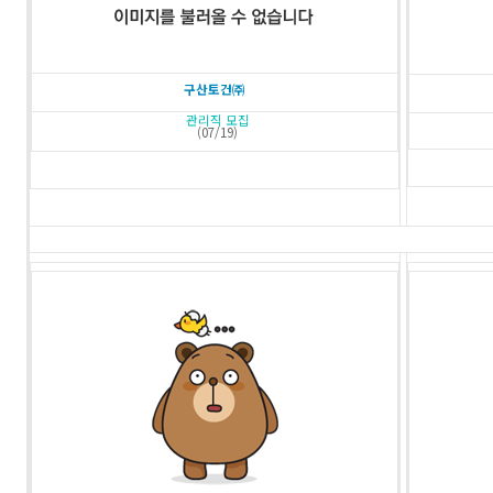
구산토건㈜
관리직 모집
(07/19)