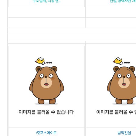
구조설계, 시공 엔..
신입/경력사원 채
㈜포스메이트
범익건설