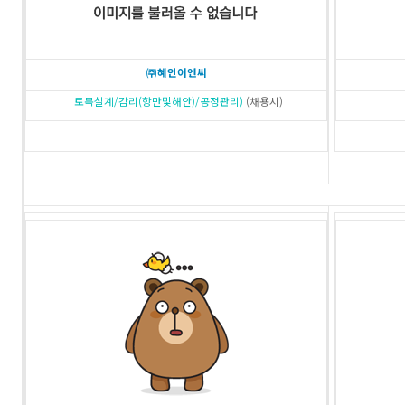
㈜혜인이엔씨
토목설계/감리(항만및해안)/공정관리)
(채용시)