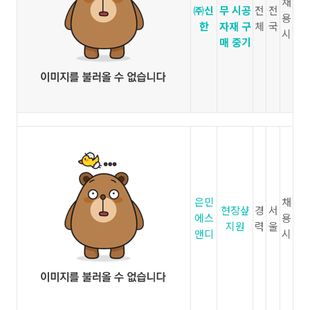
채
㈜신
무 시공
전
전
용
한
자재 구
체
국
시
매 중기
은민
채
현장샾
경
서
에스
용
지원
력
울
앤디
시