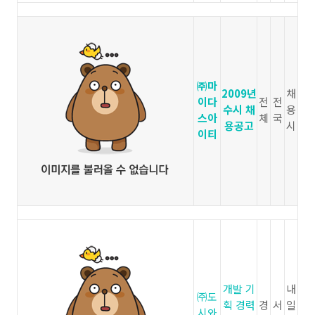
㈜마
2009년
채
이다
전
전
수시 채
용
스아
체
국
용공고
시
이티
개발 기
내
㈜도
획 경력
경
서
일
시와