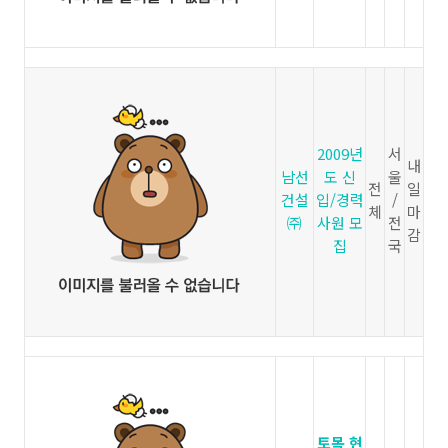
2009년
서
내
남선
도 신
울
전
일
건설
입/경력
/
체
마
㈜
사원 모
전
감
집
국
토목 현