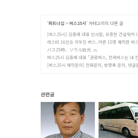
'
파트너십
>
버스25시
' 카테고리의 다른 글
[버스25시] 김중배 대표 인사말, 유종현 건설워커
레스타 16인승 리무진 버스..어른 15명 쾌적한 버
バス25時、ソウル観光
(0)
버스25시 김중배 대표 "관광버스, 전세버스는 내 
[버스25시 예약문의] 전화문의, 방명록 문의, 댓글
관련글