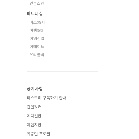
언론스캔
파트너십
버스25시
여행365
이엠산업
이메이드
우리콜퀵
공지사항
티스토리 구독하기 안내
건설워커
메디컬잡
이엔지잡
유종현 프로필