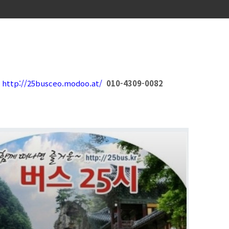
함
http://25busceo.modoo.at/
010-4309-0082