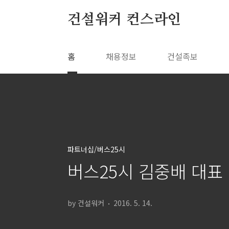
본문 바로가기
건설워커 컨스라인
홈
채용정보
건설족보
파트너십/버스25시
버스25시 김중배 대표
by 건설워커
2016. 5. 14.