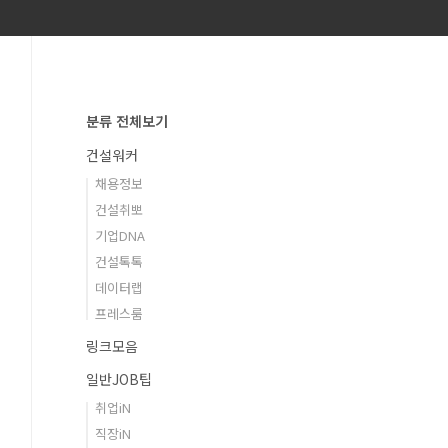
분류 전체보기
건설워커
채용정보
건설취뽀
기업DNA
건설톡톡
데이터랩
프레스룸
링크모음
일반JOB팁
취업iN
직장iN