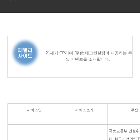
21세기 CP리더 (주)컴테크컨설팅이 제공하는 주
요 컨텐츠를 소개합니다.
서비스명
서비스소개
주요 
국토교통부 건설워
체, 한국산업인력공