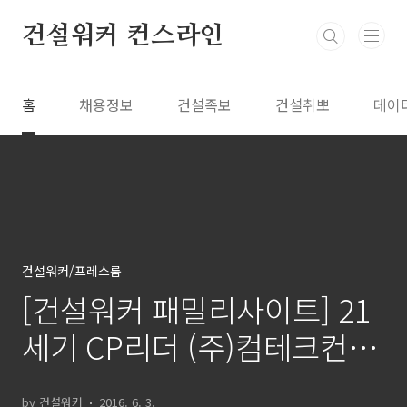
본문 바로가기
건설워커 컨스라인
홈
채용정보
건설족보
건설취뽀
데이
건설워커/프레스룸
[건설워커 패밀리사이트] 21
세기 CP리더 (주)컴테크컨설
팅 주요 컨텐츠
by 건설워커
2016. 6. 3.