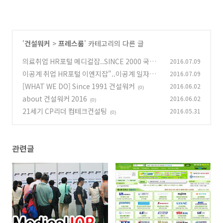
'
건설워커
>
프레스룸
' 카테고리의 다른 글
의료취업 HR포털 메디컬잡..SINCE 2000 국내
2016.07.09
최초
이공계 취업 HR포털 이엔지잡"..이공계 일자리,
2016.07.09
(0)
인재 책임지고 찾아드립니다."
[WHAT WE DO] Since 1991 건설워커
2016.06.02
(0)
(0)
about 건설워커 2016
2016.06.02
(0)
21세기 CP리더 컴테크컨설팅
2016.05.31
(0)
관련글