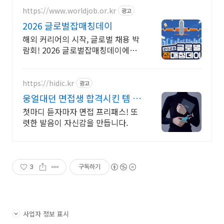
https://www.worldjob.or.kr
광고
2026 글로벌잡매칭데이
해외 커리어의 시작, 글로벌 채용 박
람회! 2026 글로벌잡매칭데이에서
글로벌 기업과 직접 만날 수 있는 기
회를 놓치지 마세요!
https://hidic.kr
광고
웅얼대던 면접생 합격시킨 템 면
접 합격 필수템
첫마디 듣자마자 면접 프리패스! 또
렷한 발음이 자신감을 만듭니다.
3
구독하기
사업자 정보 표시