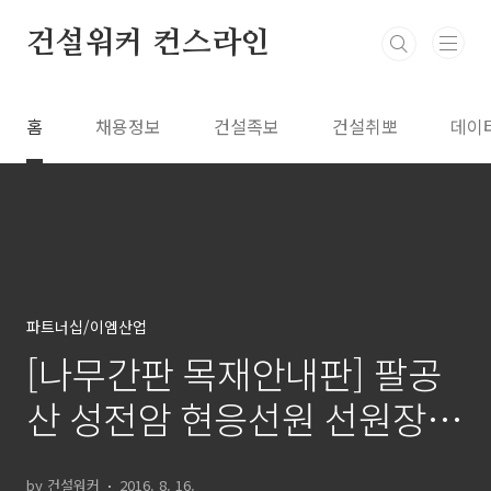
본문 바로가기
건설워커 컨스라인
홈
채용정보
건설족보
건설취뽀
데이
파트너십/이엠산업
[나무간판 목재안내판] 팔공
산 성전암 현응선원 선원장
알림판 (제작 이엠산업)
by 건설워커
2016. 8. 16.