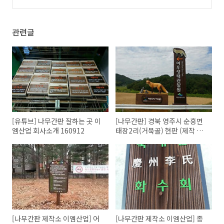
리는 나무문패
(0)
관련글
[유튜브] 나무간판 잘하는 곳 이
[나무간판] 경북 영주시 순흥면
엠산업 회사소개 160912
태장2리(거묵골) 현판 (제작 이
엠산업)
[나무간판 제작소 이엠산업] 어
[나무간판 제작소 이엠산업] 종