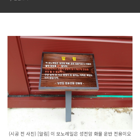
(시공 전 사진) [알림] 이 모노레일은 성전암 화물 운반 전용이오