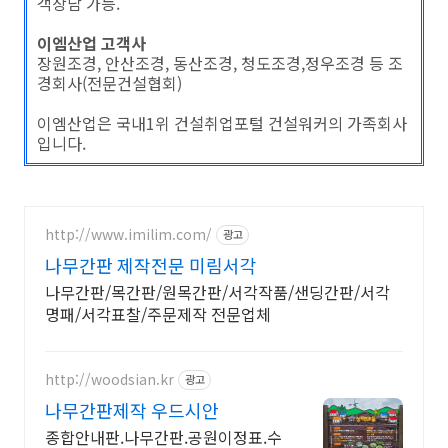
객상담 가능.
이엠산업 고객사
장원조경, 안산조경, 동산조경, 청도조경,정우조경 등 조
경회사(전문건설협회)
이엠산업은 국내1위 건설취업포털 건설워커의 가족회사
입니다.
http://www.imilim.com/
광고
나무간판 제작전문 미림서각
나무간판/목간판/원목간판/서각작품/샌딩간판/서각
명패/서각표찰/주문제작 전문업체
http://woodsian.kr
광고
나무간판제작 우드시안
종합안내판.나무간판.공원이정표.수