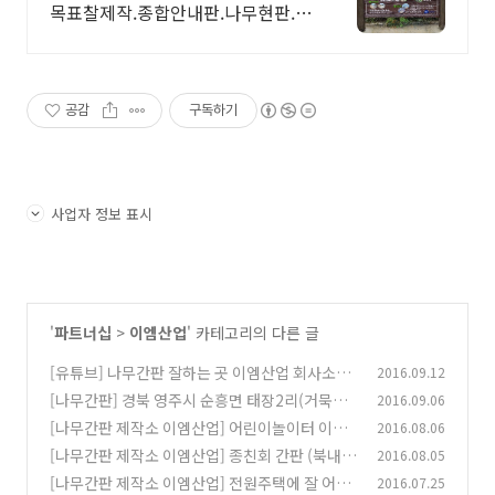
목표찰제작.종합안내판.나무현판.지
주형 간판
공감
구독하기
사업자 정보 표시
'
파트너십
>
이엠산업
' 카테고리의 다른 글
[유튜브] 나무간판 잘하는 곳 이엠산업 회사소개
2016.09.12
160912
[나무간판] 경북 영주시 순흥면 태장2리(거묵골)
2016.09.06
(0)
현판 (제작 이엠산업)
[나무간판 제작소 이엠산업] 어린이놀이터 이용
2016.08.06
(0)
안내판
[나무간판 제작소 이엠산업] 종친회 간판 (북내면
2016.08.05
(0)
경주이씨 화수회)
[나무간판 제작소 이엠산업] 전원주택에 잘 어울
2016.07.25
(0)