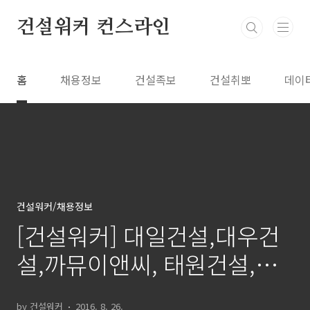
본문 바로가기
건설워커 컨스라인
홈
채용정보
건설족보
건설취뽀
데이
건설워커/채용정보
[건설워커] 대일건설,대우건
설,까뮤이앤씨, 태원건설,동
부건설 채용정보(8/26)
by 건설워커
2016. 8. 26.