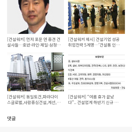
[건설워커] 먼저 포문 연 중견 건
[건설워커 제시] 건설기업 성공
설사들…호반·라인·제일·삼정
취업전략 5계명…'건설통 인재'
등 하반기 채용
어필하라
[건설워커] 동일토건,파라다이
[건설워커] “여름 휴가 끝났
스글로벌,사람중심건설,계선,샘
다”.. 건설업계 하반기 신규 채용
코파트너스 채용정보(8/23)
‘시동’
댓글