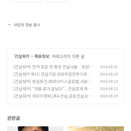
사업자 정보 표시
'
건설워커
>
채용정보
' 카테고리의 다른 글
[건설워커] 먼저 포문 연 중견 건설사들…호반·
2016.08.31
라인·제일·삼정 등 하반기 채용
[건설워커 제시] 건설기업 성공취업전략 5계
2016.08.29
(0)
명…'건설통 인재' 어필하라
[건설워커] 동일토건,파라다이스글로벌,사람중
2016.08.23
(0)
심건설,계선,샘코파트너스 채용정보(8/23)
[건설워커] “여름 휴가 끝났다”.. 건설업계 하반
2016.08.22
(0)
기 신규 채용 ‘시동’
[건설워커] 까뮤이앤씨,대우건설,금호건설,KR산
2016.08.19
(0)
업,광흥건설 채용정보(8/19)
(0)
관련글