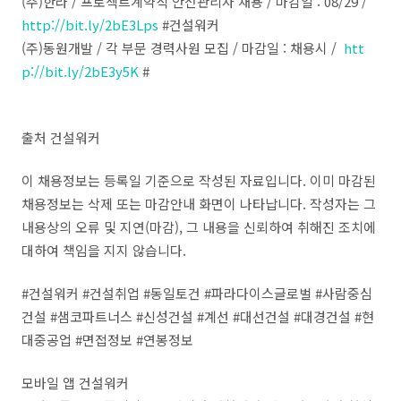
(주)한라 / 프로젝트계약직 안전관리자 채용 / 마감일 : 08/29 /
http://bit.ly/2bE3Lps
#건설워커
(주)동원개발 / 각 부문 경력사원 모집 / 마감일 : 채용시 /
htt
p://bit.ly/2bE3y5K
#
출처 건설워커
이 채용정보는 등록일 기준으로 작성된 자료입니다. 이미 마감된
채용정보는 삭제 또는 마감안내 화면이 나타납니다. 작성자는 그
내용상의 오류 및 지연(마감), 그 내용을 신뢰하여 취해진 조치에
대하여 책임을 지지 않습니다.
#건설워커 #건설취업 #동일토건 #파라다이스글로벌 #사람중심
건설 #샘코파트너스 #신성건설 #계선 #대선건설 #대경건설 #현
대중공업 #면접정보 #연봉정보
모바일 앱 건설워커