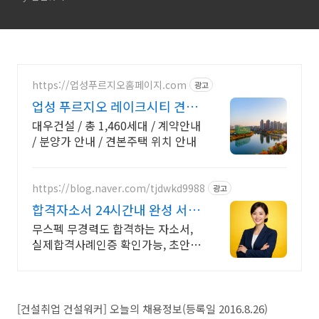
https://업성푸르지오홈페이지.com
광고
업성 푸르지오 레이크시티 견본
주택 방문 예약
대우건설 / 총 1,460세대 / 계약안내
/ 분양가 안내 / 견본주택 위치 안내
https://blog.naver.com/tjdwkd9988
광고
합격자소서 24시간내 완성 서류
합격의 비밀
무스펙 무경력도 합격하는 자소서,
실제합격사례인증 확인가능, 초안없
어도 가능
[건설취업 건설워커] 오늘의 채용정보(등록일 2016.8.26)