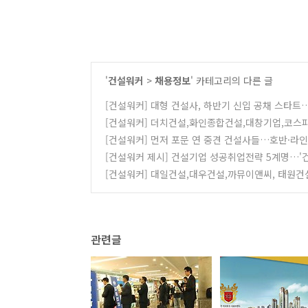
'
건설워커
>
채용정보
' 카테고리의 다른 글
[건설워커] 대형 건설사, 하반기 신입 공채 스타트
[건설워커] 더치건설,화인종합건설,대창기업,코스
[건설워커] 먼저 포문 연 중견 건설사들…호반·라인
[건설워커 제시] 건설기업 성공취업전략 5계명…'
[건설워커] 대일건설,대우건설,까뮤이앤씨, 태원건설
관련글