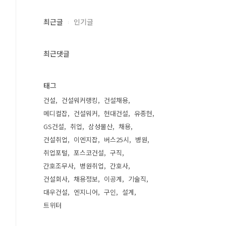
최근글
인기글
최근댓글
태그
건설
건설워커랭킹
건설채용
메디컬잡
건설워커
현대건설
유종현
GS건설
취업
삼성물산
채용
건설취업
이엔지잡
버스25시
병원
취업포털
포스코건설
구직
간호조무사
병원취업
간호사
건설회사
채용정보
이공계
기술직
대우건설
엔지니어
구인
설계
트위터