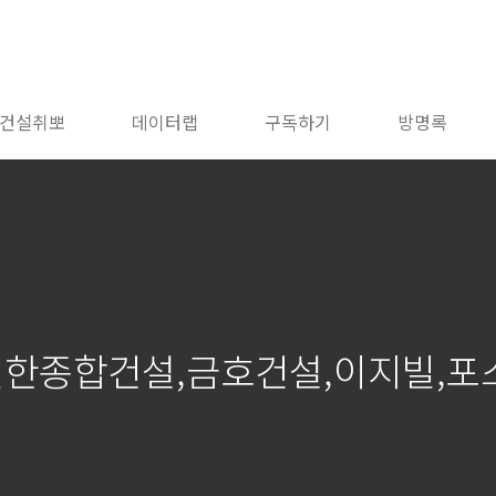
건설취뽀
데이터랩
구독하기
방명록
신한종합건설,금호건설,이지빌,포스