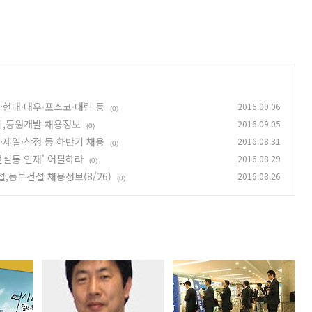
…현대·대우·포스코·대림 등
2016.09.06
(0)
피,동원개발 채용정보
2016.09.05
(0)
·제일·삼정 등 하반기 채용
2016.08.31
(0)
건설통 인재' 어필하라
2016.08.29
(0)
,동부건설 채용정보(8/26)
2016.08.26
(0)