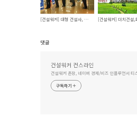
[건설워커] 대형 건설사, 하반기 신입 공채 스타트…현대·대우·포스코·대림 등
댓글
건설워커 컨스라인
건설워커 촌장, 네이버 경제/비즈 인플루언서 티
구독하기