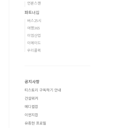
언론스캔
파트너십
버스25시
여행365
이엠산업
이메이드
우리콜퀵
공지사항
티스토리 구독하기 안내
건설워커
메디컬잡
이엔지잡
유종현 프로필