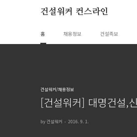
본문 바로가기
건설워커 컨스라인
홈
채용정보
건설족보
건설워커/채용정보
[건설워커] 대명건설,
by 건설워커
2016. 9. 1.