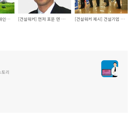
[건설워커] 더치건설,화인종합건설,대창기업,코스피,동원개발 채용정보
[건설워커] 먼저 포문 연 중견 건설사들…호반·라인·제일·삼정 등 하반기 채용
[건설워커 제시] 건설기업 성공취업전략 5계명…'건설통 인재' 어필하라
스토리