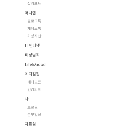
잡리포트
머니랩
블로그톡
재테크톡
가상자산
IT인터넷
피싱범죄
LifeIsGood
메디컬잡
메디오픈
건강의학
나
프로필
촌부일상
자료실