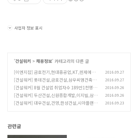
사업자 정보 표시
'
건설워커
>
채용정보
' 카테고리의 다른 글
[이엔지잡] 금호전기,현대중공업,KT,렌제에스이
2016.09.27
한국지사 채용정보(9/27)
[건설워커] 롯데건설,금호건설,삼우씨엠건축사
2016.09.27
(0)
사무소,태영건설 채용정보(9/27)
[건설워커] 8월 건설업 취업자수 189만1천명…
2016.09.26
(0)
전년 동월 대비 7100명 늘어
[건설워커] 두산건설,신원종합개발,이지빌,삼정
2016.09.26
(0)
기업,대림산업 채용정보
[건설워커] 대우건설,건영,한성건설,시아플랜건
2016.09.23
(0)
축사사무소 채용정보
(1)
관련글