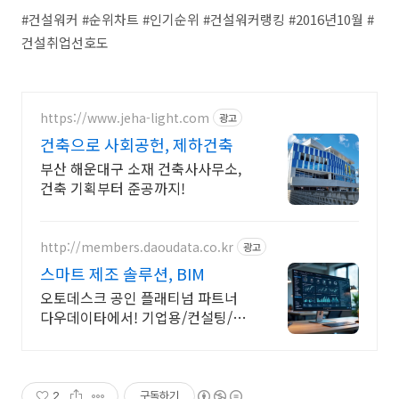
#건설워커 #순위차트 #인기순위 #건설워커랭킹 #2016년10월 #
건설취업선호도
https://www.jeha-light.com
광고
건축으로 사회공헌, 제하건축
부산 해운대구 소재 건축사사무소,
건축 기획부터 준공까지!
http://members.daoudata.co.kr
광고
스마트 제조 솔루션, BIM
오토데스크 공인 플래티넘 파트너
다우데이타에서! 기업용/컨설팅/교
육 기술지원 가능 All-in One AEC컬
렉션 제품으로 필요한 모든 솔루션
을 사용 가능
2
구독하기