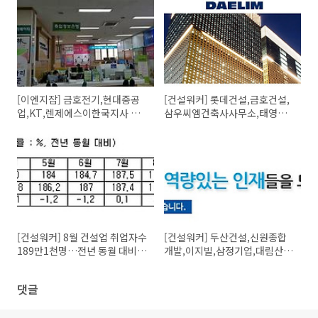
[이엔지잡] 금호전기,현대중공
[건설워커] 롯데건설,금호건설,
업,KT,렌제에스이한국지사 채
삼우씨엠건축사사무소,태영건
용정보(9/27)
설 채용정보(9/27)
[건설워커] 8월 건설업 취업자수
[건설워커] 두산건설,신원종합
189만1천명…전년 동월 대비
개발,이지빌,삼정기업,대림산업
7100명 늘어
채용정보
댓글