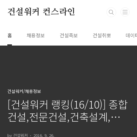
본문 바로가기
건설워커 컨스라인
홈
채용정보
건설족보
건설취뽀
데이
건설워커/채용정보
[건설워커 랭킹(16/10)] 종합
건설,전문건설,건축설계,엔지
니어링,인테리어 톱10
by 건설워커
2016. 9. 26.