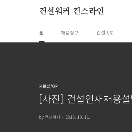
본문 바로가기
건설워커 컨스라인
홈
채용정보
건설족보
자료실/OP
[사진] 건설인재채용설명회
by 건설워커
2016. 10. 11.