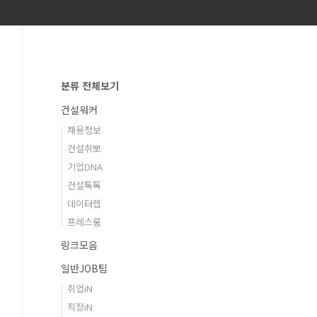
분류 전체보기
건설워커
채용정보
건설취뽀
기업DNA
건설톡톡
데이터랩
프레스룸
링크모음
일반JOB팁
취업iN
직장iN