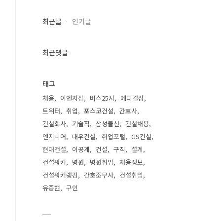
최근글
인기글
최근댓글
태그
채용
이엔지잡
버스25시
메디컬잡
트위터
취업
포스코건설
간호사
건설회사
기술직
삼성물산
건설채용
엔지니어
대우건설
취업포털
GS건설
현대건설
이공계
건설
구직
설계
건설워커
병원
병원취업
채용정보
건설워커랭킹
간호조무사
건설취업
유종현
구인