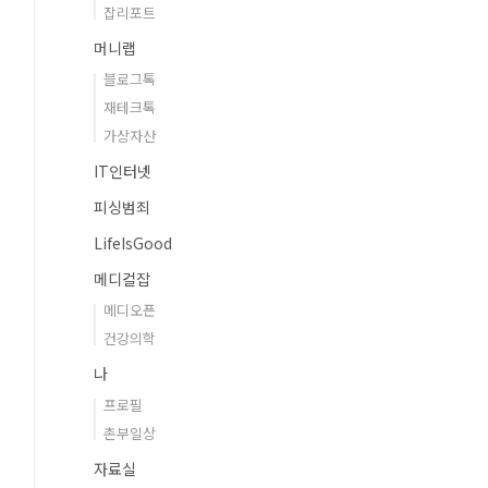
잡리포트
머니랩
블로그톡
재테크톡
가상자산
IT인터넷
피싱범죄
LifeIsGood
메디컬잡
메디오픈
건강의학
나
프로필
촌부일상
자료실