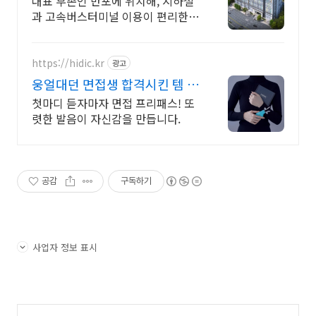
대표 부촌인 반포에 위치해, 지하철
과 고속버스터미널 이용이 편리한
더샵반포리버파크
https://hidic.kr
광고
웅얼대던 면접생 합격시킨 템 면
접 합격 필수템
첫마디 듣자마자 면접 프리패스! 또
렷한 발음이 자신감을 만듭니다.
공감
구독하기
사업자 정보 표시