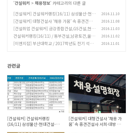
'
건설워커
>
채용정보
' 카테고리의 다른 글
[건설워커] 건설워커랭킹(16/11) 삼성물산-현대
2016.11.10
건설-대우건설-포스코건설-대림산업 빅5
[건설워커] 대형건설사 ‘채용 가뭄’ 속 중견건설
2016.11.08
(0)
사 서희·대방 등 채용
[건설취업 건설워커] 금강종합건설,GS건설,현대
2016.11.03
(0)
중공업,아주산업건설,남양건설 채용정보
건설워커랭킹(16/11) / 동부건설,남광토건,울트
2016.11.02
(0)
라건설 법정관리 졸업 외
[이엔지잡] 부산대학교 / 2017학년도 전기 석사
2016.11.01
(0)
과정 신입생 모집(수송기기하이테크소재부품전
공)
(0)
관련글
[건설워커] 건설워커랭킹
[건설워커] 대형건설사 ‘채용 가
(16/11) 삼성물산-현대건설-대
뭄’ 속 중견건설사 서희·대방 등
우건설-포스코건설-대림산업 빅
채용