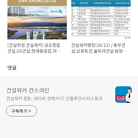
5
[건설취업 건설워커] 금강종합
건설워커랭킹(16/11) / 동부건
건설,GS건설,현대중공업,아주
설,남광토건,울트라건설 법정관
산업건설,남양건설 채용정보
리 졸업 외
댓글
건설워커 컨스라인
건설워커 촌장, 네이버 경제/비즈 인플루언서 티스토리
구독하기