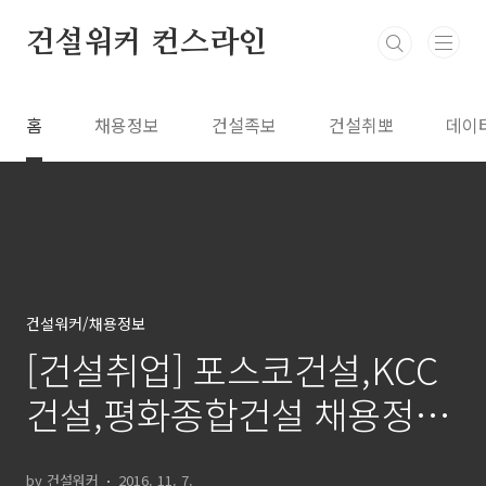
본문 바로가기
건설워커 컨스라인
홈
채용정보
건설족보
건설취뽀
데이
건설워커/채용정보
[건설취업] 포스코건설,KCC
건설,평화종합건설 채용정보
(11/7)
by 건설워커
2016. 11. 7.