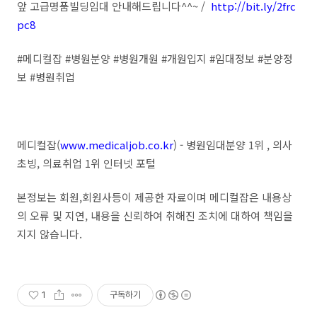
앞 고급명품빌딩임대 안내해드립니다^^~ /
http://bit.ly/2frc
pc8
#메디컬잡 #병원분양 #병원개원 #개원입지 #임대정보 #분양정
보 #병원취업
메디컬잡(
www.medicaljob.co.kr
) - 병원임대분양 1위 , 의사
초빙, 의료취업 1위 인터넷 포털
본정보는 회원,회원사등이 제공한 자료이며 메디컬잡은 내용상
의 오류 및 지연, 내용을 신뢰하여 취해진 조치에 대하여 책임을
지지 않습니다.
1
구독하기