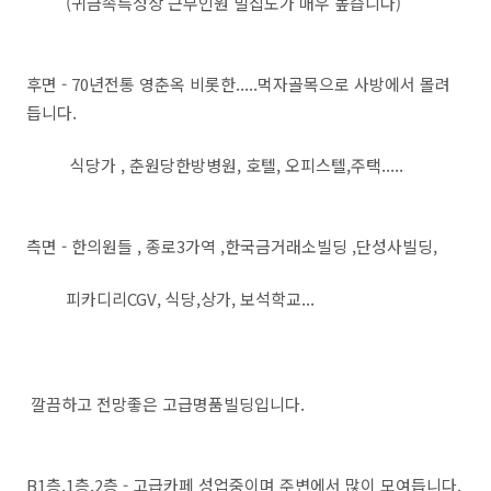
(귀금속특성상 근무인원 밀집도가 매우 높습니다)
후면 - 70년전통 영춘옥 비롯한.....먹자골목으로 사방에서 몰려
듭니다.
식당가 , 춘원당한방병원, 호텔, 오피스텔,주택.....
측면 - 한의원들 , 종로3가역 ,한국금거래소빌딩 ,단성사빌딩,
피카디리CGV, 식당,상가, 보석학교...
깔끔하고 전망좋은 고급명품빌딩입니다.
B1층,1층,2층 - 고급카페 성업중이며 주변에서 많이 모여듭니다.