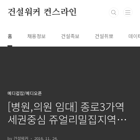
본문 바로가기
건설워커 컨스라인
홈
채용정보
건설족보
건설취뽀
데이
메디컬잡/메디오픈
[병원,의원 임대] 종로3가역
세권중심 쥬얼리밀집지역앞
고급명품빌딩
by 건설워커
2016. 11. 24.