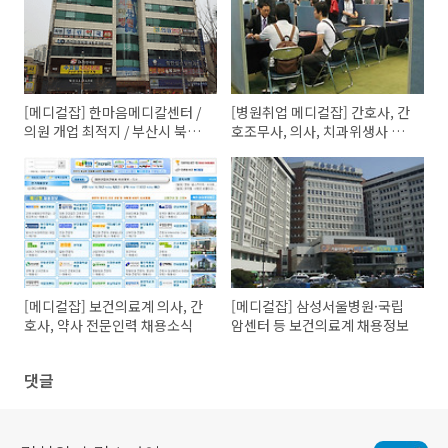
[메디컬잡] 한마음메디칼센터 /
[병원취업 메디컬잡] 간호사, 간
의원 개업 최적지 / 부산시 북구
호조무사, 의사, 치과위생사 채
화명동 / 임대분양정보
용정보
[메디컬잡] 보건의료계 의사, 간
[메디컬잡] 삼성서울병원·국립
호사, 약사 전문인력 채용소식
암센터 등 보건의료계 채용정보
댓글