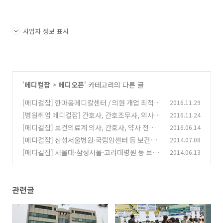
사업자 정보 표시
'
메디컬잡
>
메디오픈
' 카테고리의 다른 글
[메디컬잡] 한마음메디칼센터 / 의원 개업 최적지
2016.11.29
/ 부산시 북구 화명동 / 임대분양정보
[병원취업 메디컬잡] 간호사, 간호조무사, 의사,
2016.11.24
(0)
치과위생사 채용정보
[메디컬잡] 보건의료계 의사, 간호사, 약사 전문
2016.06.14
(0)
인력 채용소식
[메디컬잡] 삼성서울병원·국립암센터 등 보건의
2014.07.08
(0)
료계 채용정보
[메디컬잡] 서울대·삼성서울·고려대병원 등 보
2014.06.13
(0)
건의료계 채용
(0)
관련글