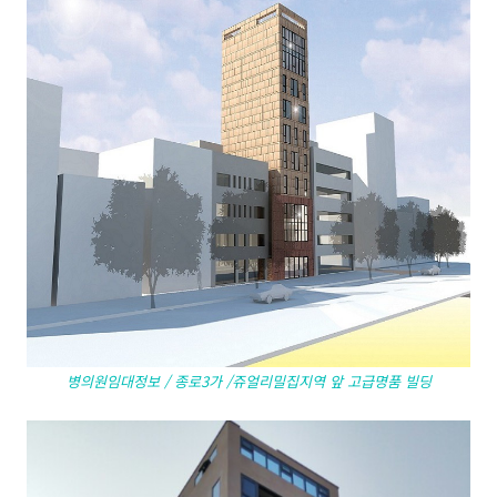
병의원임대정보 / 종로3가 /쥬얼리밀집지역 앞 고급명품 빌딩