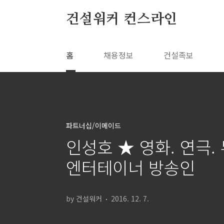
본문 바로가기
건설워커 컨스라인
홈
채용정보
건설족보
파트너십/이메이드
인성호 ★ 영화. 연극.
엔터테이너 방송인
by 건설워커
2016. 12. 7.