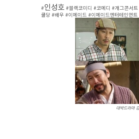
인성호
#
#블랙코미디 #코메디 #개그콘서트
쿨당 #배우 #이메이드 #이메이드엔터테인먼트
대박드라마 감