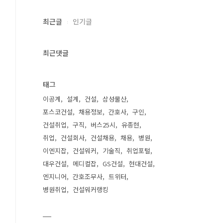
최근글
인기글
최근댓글
태그
이공계
설계
건설
삼성물산
포스코건설
채용정보
간호사
구인
건설취업
구직
버스25시
유종현
취업
건설회사
건설채용
채용
병원
이엔지잡
건설워커
기술직
취업포털
대우건설
메디컬잡
GS건설
현대건설
엔지니어
간호조무사
트위터
병원취업
건설워커랭킹