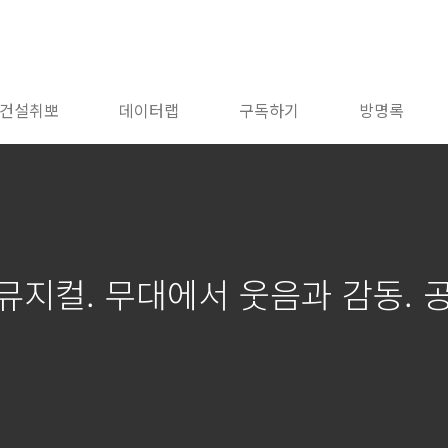
건설취뽀
데이터랩
구독하기
방명록
 뮤지컬. 무대에서 웃음과 감동.