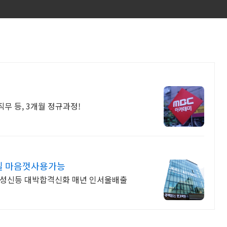
 직무 등, 3개월 정규과정!
실 마음껏사용가능
,성신등 대박합격신화 매년 인서울배출