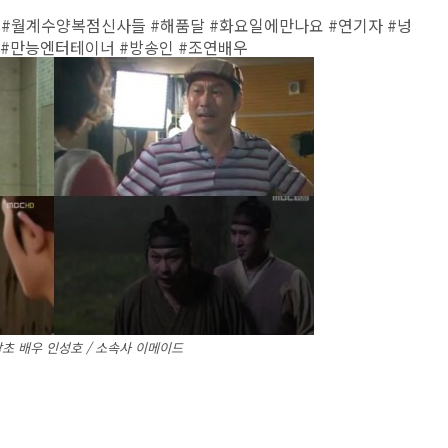
 #월계수양복점신사들 #해품달 #화요일에만나요 #연기자 #넝
 #만능엔터테이너 #방송인 #조연배우
초 배우 인성호 / 소속사 이메이드