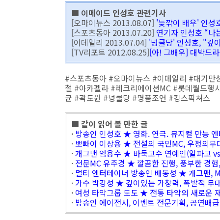
■ 이메이드 인성호 관련기사
[오마이뉴스 2013.08.07]
'늦깎이 배우' 인
[스포츠동아 2013.07.20]
연기자 인성호 “나
[이데일리 2013.07.04]
'넝쿨당' 인성호, "깊
[TV리포트 2012.08.25]
[아! 그배우] 대박드
#스포츠동아 #오마이뉴스 #이데일리 #대기만성
철 #아카펠라 #레크리에이션MC #롯데월드행사
균 #곽도원 #넝쿨당 #명품조연 #킹스픽쳐스
■ 같이 읽어 볼 만한 글
·
방송인 인성호 ★ 영화. 연극. 뮤지컬 만능 
·
뽀빠이 이상용 ★ 전설의 국민MC, 우정의무
·
개그맨 엄용수 ★ 바둑고수 연예인(알파고 vs
·
전문MC 유주경 ★ 깔끔한 진행, 풍부한 경험
·
멀티 엔터테이너 방송인 배동성 ★ 개그맨, MC
·
가수 박강성 ★ 깊이있는 가창력, 폭발적 무
·
여성 타악그룹 도도 ★ 전통 타악의 새로운 
·
방송인 에이전시, 이벤트 전문기획, 공연배급