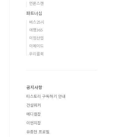
언론스캔
파트너십
버스25시
여행365
이엠산업
이메이드
우리콜퀵
공지사항
티스토리 구독하기 안내
건설워커
메디컬잡
이엔지잡
유종현 프로필