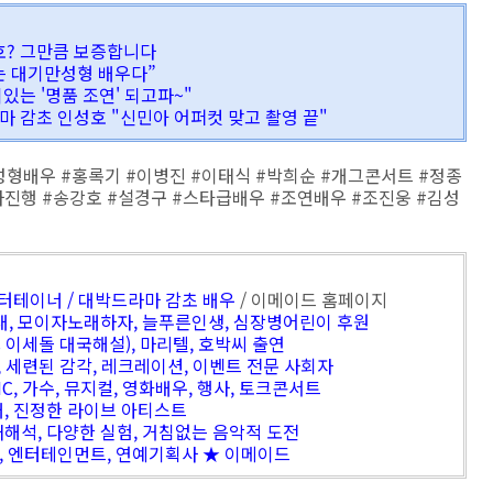
성호? 그만큼 보증합니다
는 대기만성형 배우다”
이있는 '명품 조연' 되고파~"
라마 감초 인성호 "신민아 어퍼컷 맞고 촬영 끝"
형배우 #홍록기 #이병진 #이태식 #박희순 #개그콘서트 #정종
진행 #송강호 #설경구 #스타급배우 #조연배우 #조진웅 #김성
엔터테이너 / 대박드라마 감초 배우
/ 이메이드 홈페이지
대, 모이자노래하자, 늘푸른인생, 심장병어린이 후원
 이세돌 대국해설), 마리텔, 호박씨 출연
, 세련된 감각, 레크레이션, 이벤트 전문 사회자
, 가수, 뮤지컬, 영화배우, 행사, 토크콘서트
대, 진정한 라이브 아티스트
재해석, 다양한 실험, 거침없는 음악적 도전
, 엔터테인먼트, 연예기획사 ★ 이메이드