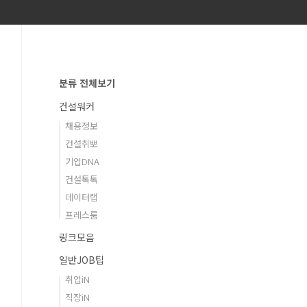
분류 전체보기
건설워커
채용정보
건설취뽀
기업DNA
건설톡톡
데이터랩
프레스룸
링크모음
일반JOB팁
취업iN
직장iN