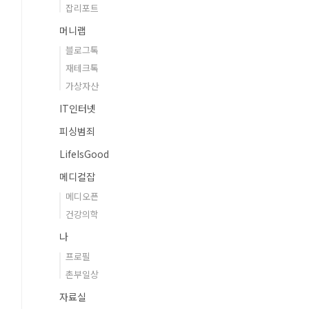
잡리포트
머니랩
블로그톡
재테크톡
가상자산
IT인터넷
피싱범죄
LifeIsGood
메디컬잡
메디오픈
건강의학
나
프로필
촌부일상
자료실