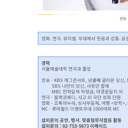
만능
영화. 연극. 뮤지컬. 무대에서 웃음과 감동. 
경력
서울예술대학 연극과 졸업
방송 - KBS 개그콘서트, 넝쿨째 굴러온 당신,
SBS 나만의 당신, 사랑만 할래
MBC 천하일색 박정금, 야경꾼일지 외
연극 - 블랙코메디, 사고 외 극단 성좌 단원
영화 - 조폭마누라, 상사부일체, 여행 <방학>,
MC - 롯데월드 이벤트무대 1000여회 MC
섭외문의 공연. 행사. 맞춤형뮤지컬등 활동
섭외문의 : 02-753-5673 이메이드