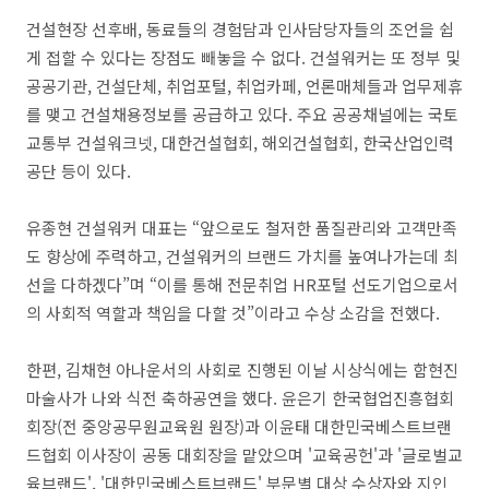
건설현장 선후배, 동료들의 경험담과 인사담당자들의 조언을 쉽
게 접할 수 있다는 장점도 빼놓을 수 없다. 건설워커는 또 정부 및
공공기관, 건설단체, 취업포털, 취업카페, 언론매체들과 업무제휴
를 맺고 건설채용정보를 공급하고 있다. 주요 공공채널에는 국토
교통부 건설워크넷, 대한건설협회, 해외건설협회, 한국산업인력
공단 등이 있다.
유종현 건설워커 대표는 “앞으로도 철저한 품질관리와 고객만족
도 향상에 주력하고, 건설워커의 브랜드 가치를 높여나가는데 최
선을 다하겠다”며 “이를 통해 전문취업 HR포털 선도기업으로서
의 사회적 역할과 책임을 다할 것”이라고 수상 소감을 전했다.
한편, 김채현 아나운서의 사회로 진행된 이날 시상식에는 함현진
마술사가 나와 식전 축하공연을 했다. 윤은기 한국협업진흥협회
회장(전 중앙공무원교육원 원장)과 이윤태 대한민국베스트브랜
드협회 이사장이 공동 대회장을 맡았으며 '교육공헌'과 '글로벌교
육브랜드', '대한민국베스트브랜드' 부문별 대상 수상자와 지인