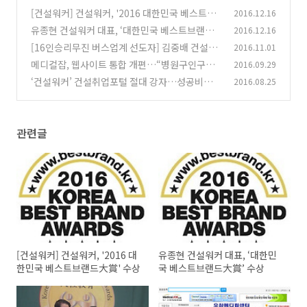
[건설워커] 건설워커, '2016 대한민국 베스트브
2016.12.16
랜드大賞' 수상
유종현 건설워커 대표, ‘대한민국 베스트브랜드
2016.12.16
(0)
大賞’ 수상
[16인승리무진 버스업계 선도자] 김중배 건설워
2016.11.01
(0)
커 자문위원, 성공취업 핵심은 '스펙'이 아니라
메디컬잡, 웹사이트 통합 개편…“병원구인구직,
2016.09.29
'차별화'
임대분양 정보 한 눈에…"
(0)
‘건설워커’ 건설취업포털 절대 강자…성공비결은
2016.08.25
(0)
‘전문성’
(0)
관련글
[건설워커] 건설워커, '2016 대
유종현 건설워커 대표, ‘대한민
한민국 베스트브랜드大賞' 수상
국 베스트브랜드大賞’ 수상