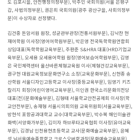
도 김포시을, 안전행정의정부문), 박주민 국회의원(서울 은평구
갑, 사법의정부문), 권은희 국회의원(광주 광산구을, 사회의정부
문)이 수상자로 선정됐다.
김건중 돈암서원 원장, 성균관부관장(전통서원부문), 김낙찬 현
재어학원 이사장(영어어학원부문), 박은영 전국독학학원연합회
상임대표(독학학원교육부문), 주판준 S&HRA 대표(HRD기업교
육부문), 오세용 오세용어학원 원장(영어보습어학원부문), 김영
은 국민체력센터 울산바른체형교육원 이사(체형건강교육부문),
권구현 대원교육정보문화연구소 소장(교육문화부문), 신현종 송
산학원 서울디자인고등학교 이사장(중등교육부문), 임영기 키즈
칼리지 회장(어린이영어교육부문), 이인권 한국소리문화의전당
대표(전)(문화예술부문), 김형태 서울학교안전공제회 이사장(학
교안전부문), 송재형 서울시의회의원 교육위원회(서울교육부문),
방현석 포항공과대학교 교수(대학교육부문), 박수복 해인미술관
화백(서양화가부문), 김미자 하브루타교육협회 이사장(유아교육
부문), 김경남 인천용현초등학교 교사(문화예술교육부문), 윤혜
성 남서울예술종합학교 크로스오버학과장(문화예술교육부문),