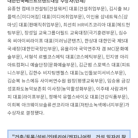
대한민국베스트브랜드대상 수상자(단체)
유종현 컴테크컨설팅[건설워커] 대표(건설취업부문), 김시출 MJ
플렉스[미디어잡] 대표(미디어취업부문), 이인용 샵네트웍스[샵
마넷] 대표(판매직취업부문), 최선희 HR비즈코리아 대표(헤드헌
팅부문), 장성일 교육그룹더필드 교육대장(극기훈련부문), 심수
옥 씨아이씨라이프 대표(이러닝콘텐츠), 한상대 대한민국 제5대
국새장(대한민국장인부문), 유율리아 국악연주자 겸 MC(문화예
술부문), 서형석 르벨코스메틱 대표(코스메틱부문), 민지영 아리
아트컴퍼니 예술단장(문화예술부문), 김근범 스포맥스 대표(피트
니스부문), 김한수 비지팅엔젤스 대표(노인돌보미서비스부문),
김순복 뉴스에듀 사이버연수원 원장(평생교육부문), 임승용 금강
성포좌도농악보존회 이사장(농악활성화부문), 이주태 사람과커
피 대표(라이프부문), 정해석 유헬스바이오 대표(건강식품부문),
이희복 아크웨이브솔류션코리아 대표(저탄소녹색에너지부문)가
수상자로 결정됐다.
"건축/토목/설비/인테리어/엔지니어링.. 건설 일자리 찾