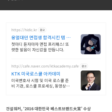
상식
https://hidic.kr
광고
웅얼대던 면접생 합격시킨 템 면
접 합격 필수템
첫마디 듣자마자 면접 프리패스! 또
렷한 발음이 자신감을 만듭니다.
http://cafe.naver.com/ktkacademy.cafe
광고
KTK 미국로스쿨 아카데미
미국변호사 시험 및 미국 로스쿨 준
비 기관, 로스쿨 프로세싱, 동영상 강
의 진행
건설워커
,
‘2016
대한민국 베스트브랜드
大賞
’
수상