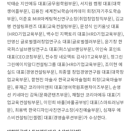
박태순 지안에듀 대표(공무원학원부문), 서지원 캠펑 대표(대학
생어플부문), 김용진 세계전뇌학습아카데미 회장(자기주도학습
부문), 이준호 MIR마케팅혁신연구소장(취업창업창직부문), 김교
명 컨설팅프렌즈 대표(교육컨설팅부문), 문성식 인키움넷 대표
(HRD기업교육부문), 백수민 지팩토리 대표(HRD기업교육부문),
안영신 글로벌셀러창업연구소 대표(글로벌셀러부문), 윤기창 한
국퍼스널브랜딩연구소 대표(퍼스널브랜딩부문), 이인숙 포인트
대표(CEO코칭부문), 전수창 네오액트 감사(IT교육부문), 정그린
그린에이치알디컨설팅그룹 대표(HRD기업교육부문), 조미현 에
실드 대표(경영컨설팅부문), 최종열 창업경영연구원 대표(대학창
업교육부문), 함현진 마술사 한국교육마술협회 회장(교육마술부
문), 류재근 코리아이앤피 대표(영어학원프랜차이즈부문), 손영
선 키네마인 감독(문화콘텐츠부문), 채철안 코리아에듀 대표(기
업교육컨설팅부문), 이민희 바풀[바풀공부방] 대표(스마트러닝부
문), 최용백 한국디자인사진연구소장(사진예술부문), 심재우 에
스비컨설팅[인셀랩] 대표(경영솔루션부문)가 수상한다.