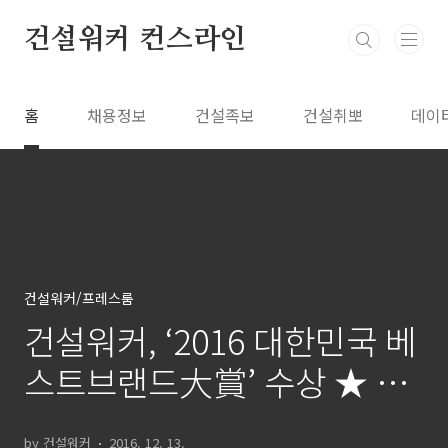
본문 바로가기
건설워커 컨스라인
홈
채용정보
건설족보
건설취뽀
데이
건설워커/프레스룸
건설워커, ‘2016 대한민국 베
스트브랜드大賞’ 수상 ★ 14
일 교육공헌&브랜드대상 시
by 건설워커
2016. 12. 13.