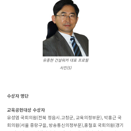
유종현 건설워커 대표 프로필
사진(S)
수상자 명단
교육공헌대상 수상자
유성엽 국회의원(전북 정읍시.고창군, 교육의정부문), 박홍근 국
회의원(서울 중랑구을, 방송통신의정부문),홍철호 국회의원(경기