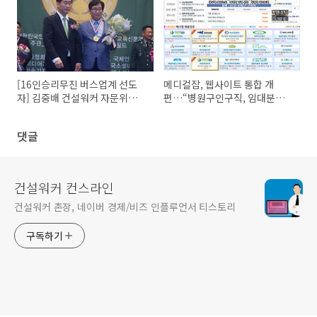
[16인승리무진 버스업계 선도
메디컬잡, 웹사이트 통합 개
자] 김중배 건설워커 자문위원,
편…“병원구인구직, 임대분양
성공취업 핵심은 '스펙'이 아니
정보 한 눈에…"
라 '차별화'
댓글
건설워커 컨스라인
건설워커 촌장, 네이버 경제/비즈 인플루언서 티스토리
구독하기