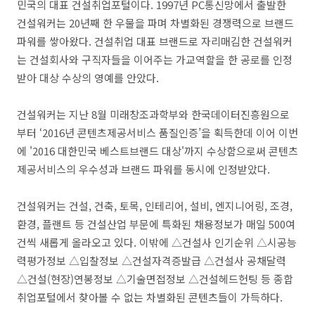
민국의 대표 건설취업포털이다. 1997년 PC통신망에서 출발한
건설워커는 20년째 한 우물을 파며 차별화된 경쟁력으로 브랜드
파워를 쌓아왔다. 건설취업 대표 브랜드로 자리매김한 건설워커
는 건설회사와 구직자들을 이어주는 가교역할을 한 공로를 인정
받아 대상 수상의 영예를 안았다.
건설워커는 지난 8월 미래창조과학부와 한국데이터진흥원으로
부터 ‘2016년 콘텐츠제공서비스 품질인증’을 획득한데 이어 이번
에 '2016 대한민국 베스트브랜드 대상'까지 수상함으로써 콘텐츠
제공서비스의 우수성과 브랜드 파워를 동시에 인정받았다.
건설워커는 건설, 건축, 토목, 인테리어, 설비, 엔지니어링, 조경,
환경, 플랜트 등 건설산업 부문에 특화된 채용정보가 매일 500여
건씩 새롭게 올라오고 있다. 이밖에 △건설사 인기순위 △시공능
력평가정보 △입찰정보 △건설자격증발급 △건설사 공채달력
△건설(현장)연봉정보 △기술면접정보 △건설헤드헌팅 등 종합
취업포털에서 찾아볼 수 없는 차별화된 콘텐츠들이 가득하다.