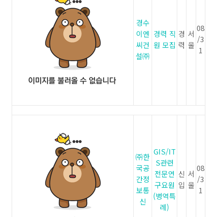
경수
08
이엔
경력 직
경
서
/3
씨건
원 모집
력
울
1
설㈜
GIS/IT
㈜한
S관련
국공
08
전문연
신
서
간정
/3
구요원
입
울
보통
1
(병역특
신
례)