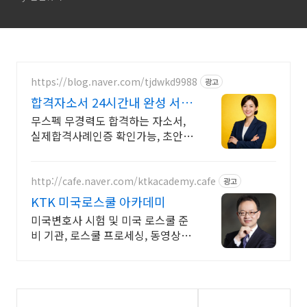
https://blog.naver.com/tjdwkd9988
광고
합격자소서 24시간내 완성 서류
합격의 비밀
무스펙 무경력도 합격하는 자소서,
실제합격사례인증 확인가능, 초안없
어도 가능
http://cafe.naver.com/ktkacademy.cafe
광고
KTK 미국로스쿨 아카데미
미국변호사 시험 및 미국 로스쿨 준
비 기관, 로스쿨 프로세싱, 동영상 강
의 진행