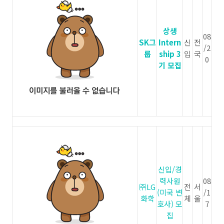
상생
08
SK그
Intern
신
전
/2
룹
ship 3
입
국
0
기 모집
신입/경
력사원
08
㈜LG
전
서
(미국 변
/1
화학
체
울
호사) 모
7
집