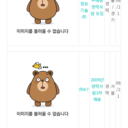
구매팀
울
08
정보
경
경력사
/
/2
기술
력
원 모집
경
1
㈜
기
2009년
08
경력사
경
서
㈜KT
/2
원3차
력
울
1
채용