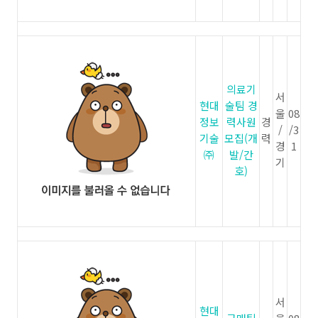
의료기
서
현대
술팀 경
울
08
정보
력사원
경
/
/3
기술
모집(개
력
경
1
㈜
발/간
기
호)
서
현대