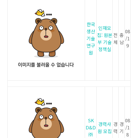
한국
인재모
생산
08
집: 원본
전
충
기술
/1
부 기술
체
남
연구
9
정책실
원
SK
08
경력사
경
경
D&D
/1
원 모집
력
기
㈜
8