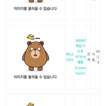
2009년
하반기
미주
09
㈜LG
전
서
석/박사
/1
CNS
체
울
채용
4
(Consu
ltant)