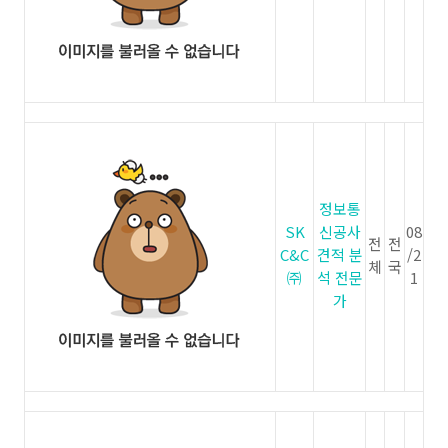
정보통
SK
신공사
08
전
전
C&C
견적 분
/2
체
국
㈜
석 전문
1
가