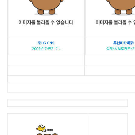
㈜LG CNS
두산메카텍㈜
2009년 하반기 미..
설계사/오토캐드/기