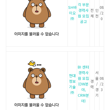
각 부문
SH바
08
경력사
전
인
이오
/2
원 모집
체
천
㈜
0
공고
BI 센터
경력사
서
현대
원 모집
울
08
정보
경
(DW분
/
/2
기술
력
야,
경
3
㈜
CRM분
기
야)