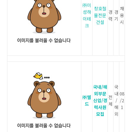
㈜미
창호철
채
성하
경
경
물전문
용
이테
력
기
건설
시
크
국내/해
국
외부문
내
08
㈜엘
전
신입/경
/
/2
드
체
력사원
해
1
모집
외