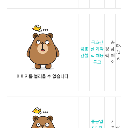
금호건
충
08
금호
설 계약
경
남,
/1
건설
직 채용
력
해
6
공고
외
중공업
서
PG 전
울
08