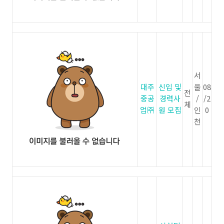
서
대주
신입 및
울
08
전
중공
경력사
/
/2
체
업㈜
원 모집
인
0
천