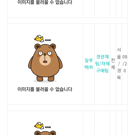
서
경관재
울
08
알루
전
팀/자재
/
/2
텍㈜
체
구매팀
경
0
북