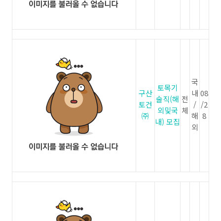
국
토목기
구산
내
08
술직(해
전
토건
/
/2
외및국
체
㈜
해
8
내) 모집
외