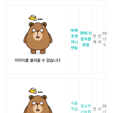
㈜태
경력/신
09
조엔
전
전
입사원
/3
지니
체
국
모집
0
어링
서울
정규직
08
적십
전
서
기능원
/1