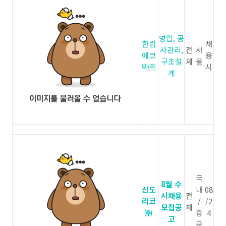
영업, 공
한림
채
사관리,
전
서
에코
용
구조설
체
울
텍㈜
시
계
국
8월 수
신도
내
08
시채용
전
리코
/
/2
모집공
체
㈜
중
4
고
국