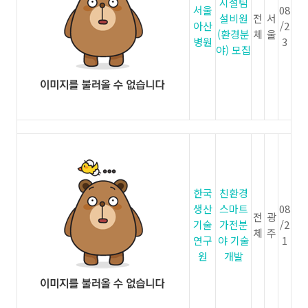
시설팀
서울
08
설비원
전
서
아산
/2
(환경분
체
울
병원
3
야) 모집
한국
친환경
생산
스마트
08
전
광
기술
가전분
/2
체
주
연구
야 기술
1
원
개발