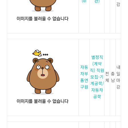
㈜
관)
감
별정직
(계약
자동
내
직) 직원
차부
전
충
일
모집-기
품연
체
남
마
계공학/
구원
감
자동차
공학