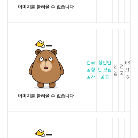
한국
청년인
08
신
전
공항
턴 모집
/1
입
국
공사
공고
8