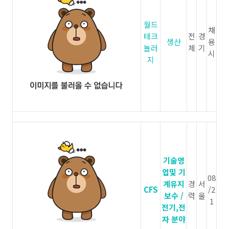
월드
채
테크
전
경
생산
용
놀러
체
기
시
지
기술영
업및 기
08
계유지
경
서
CFS
/2
보수 /
력
울
1
전기,전
자 분야