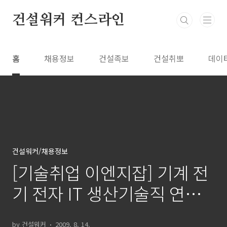
본문 바로가기
건설워커 컨스라인
홈
채용정보
건설족보
건설취뽀
데이
건설워커/채용정보
[기술취업 이엔지잡] 기계 전
기 전자 IT 생산기술직 연구
개발직 이공계 구인구직
by 건설워커
2009. 8. 14.