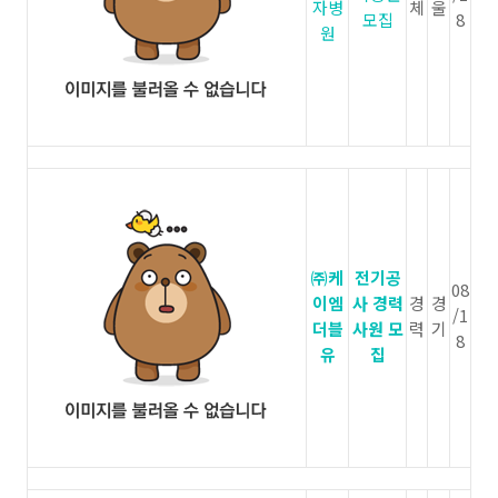
자병
체
울
모집
8
원
㈜케
전기공
08
이엠
사 경력
경
경
/1
더블
사원 모
력
기
8
유
집