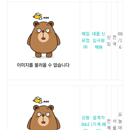
매일
대졸 신
08
신
전
유업
입사원
/1
입
국
㈜
채용
6
오
강원
설계직
전
서
늘
B&E
(기계.배
체
울
마