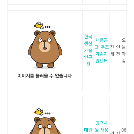
한국
채용공
오
생산
고: 주조
전
인
늘
기술
기술지
체
천
마
연구
원센터
감
원
경력사
매일
원 채용
08
경
서