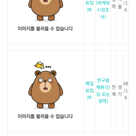
유업
(마케팅
/1
력
울
㈜
시장조
6
사)
연구원
매일
08
채용(신
전
경
유업
/1
입 또는
체
기
㈜
6
경력)