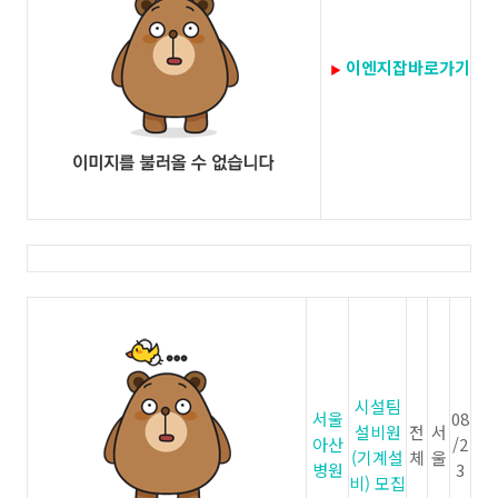
이엔지잡바로가기
▶
시설팀
서울
08
설비원
전
서
아산
/2
(기계설
체
울
병원
3
비) 모집