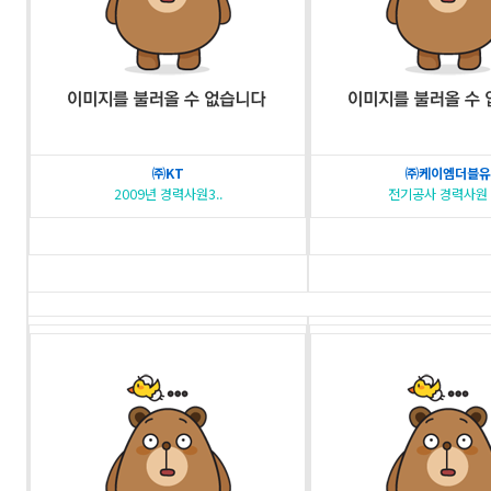
㈜KT
㈜케이엠더블유
2009년 경력사원3..
전기공사 경력사원 모