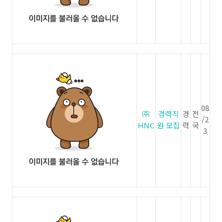
08
㈜
경력직
경
전
/2
HNC
원 모집
력
국
3