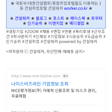
★ 국토부/대한건설협회/종합취업포털들도 이용하는 1
등 건설취업포털 건설워커
worker.co.kr
★
★
건설워커
★
블로그
★
포스트
★
페이스북
★
트위터
★
인기순위
★
이엔지잡
★
메디컬잡
★
#대창기업 #ZOOM #채용 #면접 #연봉 #복리후생 #근무조
건 #회사분위기 #인재상 #기업정보 #시공순위 #도급순위 #
인기순위 #건설취업 #건설워커 powered by 건설워커
<저작권자 ⓒ 건설워커, 무단전재-재배포 금지>
http://www.nice-bizline.com
광고
나이스비즈라인 기업정보 조회
NICE평가정보(주) 거래처 신용조회 및 리스크 관리,
무료체험