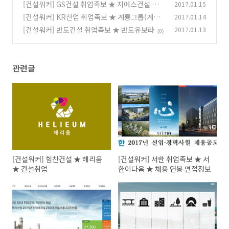
연봉 면접정보
[건설워커] GS건설 취업족보 ★ 지에스건설 자이
2017.01.15
(0)
(Xi) ★ 채용 면접 연봉정보
[건설워커] KR산업 취업족보 ★ 계룡그룹(계룡
2017.01.14
(0)
건설) ★ 연봉 채용 면접
[건설워커] 반도건설 취업족보 ★ 반도유보라
2017.01.13
(0)
(0)
관련글
[건설워커] 힘찬건설 ★ 헤리움
[건설워커] 서한 취업족보 ★ 서
★ 건설취업
한이다음 ★ 채용 연봉 면접정보