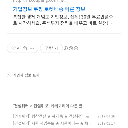
http://m.coupang.com
광고
기업정보 쿠팡 로켓배송 빠른 정보
복잡한 경제 개념도 기업정보, 쉽게! 30일 무료반품으
로 시작하세요. 주식투자 전략을 배우고 바로 실천! 오
늘주문 내일도착 로켓배송으로 시작하세요.
4
구독하기
사업자 정보 표시
'
건설워커
>
건설취뽀
' 카테고리의 다른 글
[건설워커] 힘찬건설 ★ 헤리움 ★ 건설취업
2017.07.26
(0)
[건설워커] 서한 취업족보 ★ 서한이다음 ★ 채용
2017.01.17