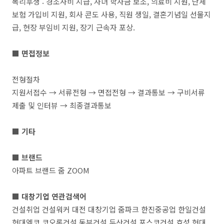
복리후생 : 경조사비 지급, 자녀 학자금 보조, 의료비 지원, 단체
보험 가입비 지원, 회사 콘도 사용, 직원 생일, 결혼기념일 선물지
급, 현장 부임비 지원, 장기 근속자 포상.
■ 면접정보
전형절차
지원서접수 → 서류전형 → 면접전형 → 결과통보 → 구비서류
제출 및 인터뷰 → 최종결과통보
■ 기타
■ 브랜드
아파트 브랜드 줌 ZOOM
■ 대창기업 연관검색어
건설취업 건설워커 대전 대창기업 줌파크 한진중공업 한일건설
현대엠코 코오롱건설 동부건설 두산건설 포스코건설 효성 현대