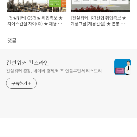
[건설워커] GS건설 취업족보 ★
[건설워커] KR산업 취업족보 ★
지에스건설 자이(Xi) ★ 채용 면
계룡그룹(계룡건설) ★ 연봉 채
접 연봉정보
용 면접
댓글
건설워커 컨스라인
건설워커 촌장, 네이버 경제/비즈 인플루언서 티스토리
구독하기