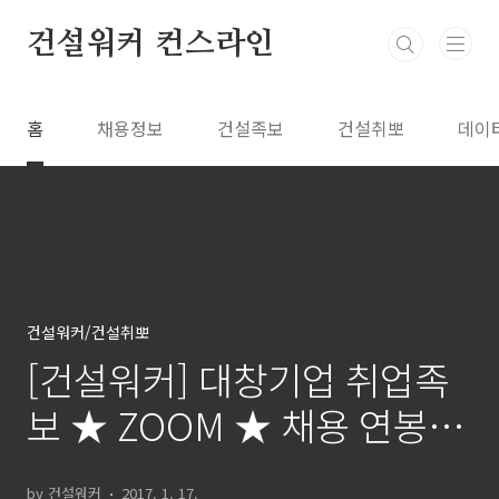
본문 바로가기
건설워커 컨스라인
홈
채용정보
건설족보
건설취뽀
데이
건설워커/건설취뽀
[건설워커] 대창기업 취업족
보 ★ ZOOM ★ 채용 연봉 면
접정보
by 건설워커
2017. 1. 17.