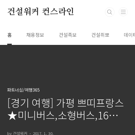
본문 바로가기
건설워커 컨스라인
홈
채용정보
건설족보
건설취뽀
데이
파트너십/여행365
[경기 여행] 가평 쁘띠프랑스
★미니버스,소형버스,16인승
리무진 25인승
by 건설워커
2017. 1. 30.