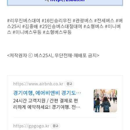
#리무진버스대여 #16인승리무진 #관광버스 #전세버스 #버
스25시 #김중배 #25인승버스대절대여 #소형버스 #미니버
스 #미니버스우등 #소형버스우등
<저작권자 ⓒ 버스25시, 무단전재-재배포 금지>
https://www.airbnb.co.kr
광고
경기여행, 에어비앤비 경기도 주
말 쉼터
24시간 고객지원 / 간편 결제로 편
리하게 예약하세요! 경기여행. 전용
테라스와 바비큐 그릴이 제공되는
숙소를 예약하세요.
https://gpgogo.kr
광고