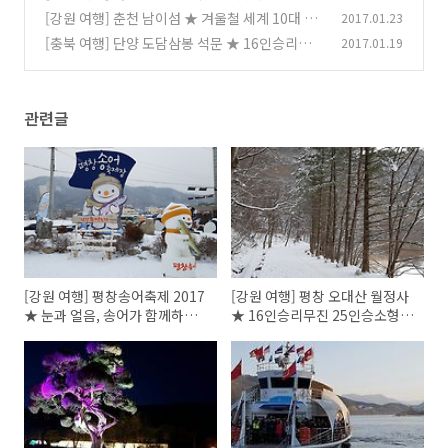
25시 소형버스 우등버스 전세버스 대여 전문
[강원 여행] 춘천 남이섬 ★ 겨울철 세계 10대 웨
2017.01.23
(0)
딩사진 명소 남이섬
[충북 여행] 단양 도담삼봉 석문 ★ 16인승리무
2017.01.19
(0)
진 소형버스우등 미니버스우등 버스25시
(0)
관련글
[강원 여행] 평창송어축제 2017
[강원 여행] 평창 오대산 월정사
★ 눈과 얼음, 송어가 함께하는
★ 16인승리무진 25인승소형버
겨울이야기
스