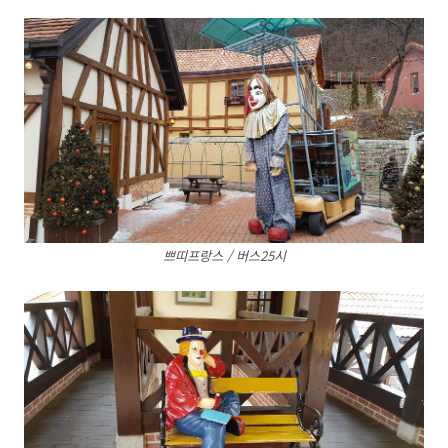
쁘띠프랑스 / 버스25시