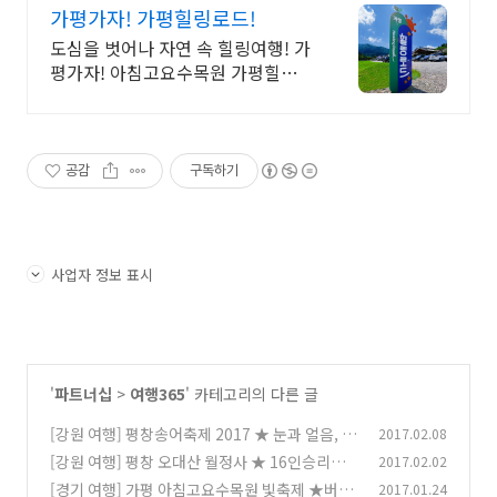
가평가자! 가평힐링로드!
도심을 벗어나 자연 속 힐링여행! 가
평가자! 아침고요수목원 가평힐링로
드
공감
구독하기
사업자 정보 표시
'
파트너십
>
여행365
' 카테고리의 다른 글
[강원 여행] 평창송어축제 2017 ★ 눈과 얼음, 송
2017.02.08
어가 함께하는 겨울이야기
[강원 여행] 평창 오대산 월정사 ★ 16인승리무
2017.02.02
(0)
진 25인승소형버스
[경기 여행] 가평 아침고요수목원 빛축제 ★버스
2017.01.24
(0)