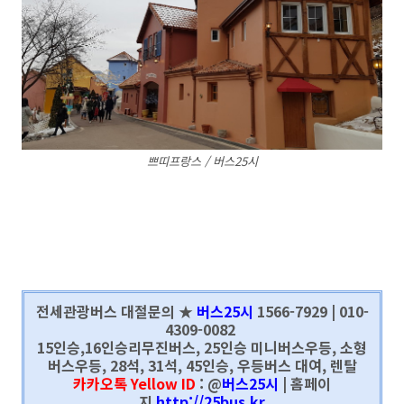
쁘띠프랑스 / 버스25시
전세관광버스 대절문의 ★
버스25시
1566-7929 | 010-
4309-0082
15인승,16인승리무진버스, 25인승 미니버스우등, 소형
버스우등, 28석, 31석, 45인승, 우등버스 대여, 렌탈
카카오톡 Yellow ID
: @
버스25시
| 홈페이
지
http://25bus.kr