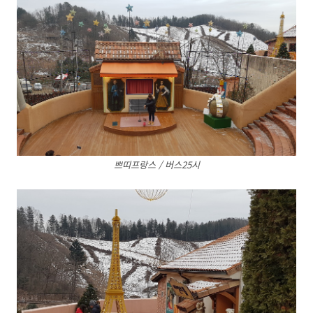
쁘띠프랑스 / 버스25시