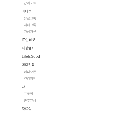
잡리포트
머니랩
블로그톡
재테크톡
가상자산
IT인터넷
피싱범죄
LifeIsGood
메디컬잡
메디오픈
건강의학
나
프로필
촌부일상
자료실