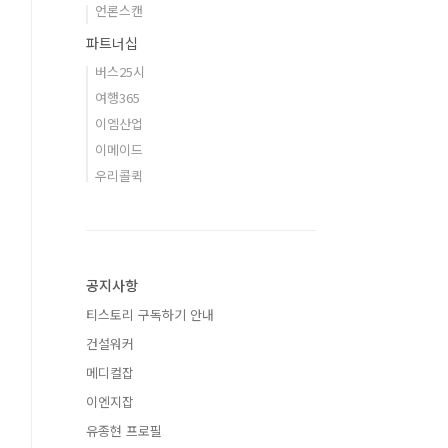
언론스캔
파트너십
버스25시
여행365
이엠산업
이메이드
우리콜퀵
공지사항
티스토리 구독하기 안내
건설워커
메디컬잡
이엔지잡
유종현 프로필