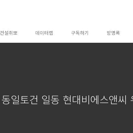
건설취뽀
데이터랩
구독하기
방명록
설 동일토건 일동 현대비에스앤씨