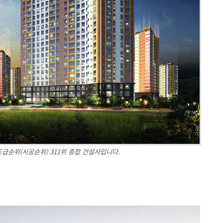
도급순위(시공순위) 311위 종합 건설사입니다.