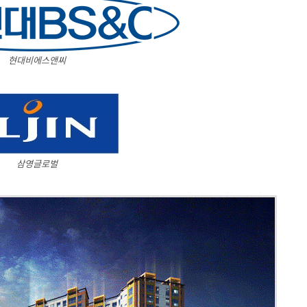
현대비에스앤씨
삼영글로벌