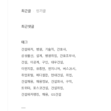
최근글
인기글
최근댓글
태그
건설워커
병원
기술직
간호사
삼성물산
설계
병원취업
간호조무사
건설
이공계
구인
대우건설
이엔지잡
유종현
엔지니어
버스25시
취업포털
메디컬잡
현대건설
취업
건설채용
채용정보
건설회사
구직
트위터
포스코건설
건설취업
건설워커랭킹
채용
GS건설