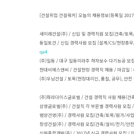
[건설취업 건설워커] 오늘의 채용정보(등록일 2017.2
새미래건설(주) / 신입 및 경력직원 모집(건축/토목/안전
동일토건 / 신입 경력사원 모집 [설계/CS/현장총무/건
qa4
(주)일동 / 대구 일동미라주 하자보수 다기능공 모집 / 
현대비에스앤씨 / 건설현장 경력직 채용 / 마감일 : 0
(주)우남건설 / 토목(현장대리인, 품질, 공무), 안전 경
(주)파라다이스글로벌 / 건설 경력직 사원 채용(건축) /
삼영글로벌(주) / 건설직 각 부문별 경력사원 모집 / 마
범양건영(주) / 경력사원 모집(건축/토목/원가/사업개발)
창성건설(주) / 경력사원 모집(건축/설비/전기/안전) /
신원종합개발(주) / 2017년 신규 경력사원 모집 / 마감