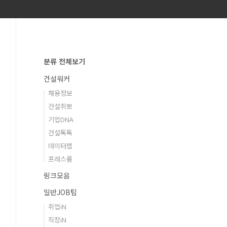
분류 전체보기
건설워커
채용정보
건설취뽀
기업DNA
건설톡톡
데이터랩
프레스룸
링크모음
일반JOB팁
취업iN
직장iN