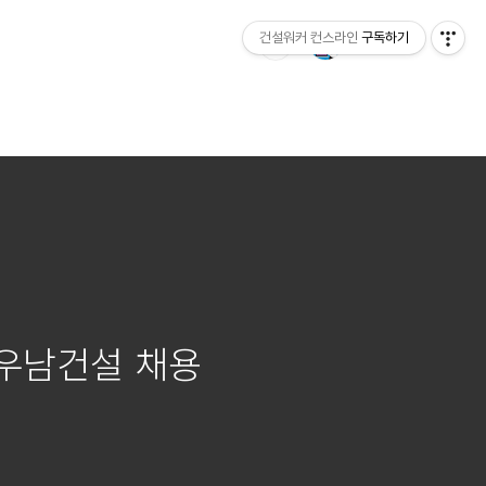
건설워커 컨스라인
구독하기
 우남건설 채용