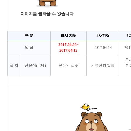
구 분
입사 지원
1차전형
2
2017.04.06~
일 정
2017.04.14
201
2017.04.12
본
절 차
전문직(국내)
온라인 접수
서류전형 발표
인