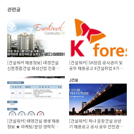
관련글
[건설워커 채용정보] 대경건설
[건설워커] SK임업 공사관리 및
신한종합건설 화성산업 진흥기
공무 채용공고 #건설취업 #기술
업 대우조선해양건설
직
[건설워커] 태영건설 생생 채용
[건설워커] 하나 문장건설 상반
정보 ★ 마케팅/분양 경력직원
기 채용공고 공사 공무 안전관리
공채
품질관리 인사총무