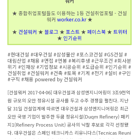
워커
★ 종합취업포털들도 이용하는 1등 건설취업포털 - 건설
워커
worker.co.kr
★
★
건설워커
★
블로그
★
포스트
★
페이스북
★
트위터
★
인기순위
#현대건설 #대우건설 #삼성물산 #포스코건설 #GS건설 #
대림산업 #채용 #면접 #연봉 #복리후생 #근무조건 #회사분
위기 #인재상 #기업정보 #시공순위 #도급순위 #인기순위 #
건설취업 #건설워커 #건축 #토목 #기계 #전기 #설비 #구인
#구직 #채용 powered by 건설워커
[건설워커 2017-04-06] 대우건설과 삼성엔지니어링이 3조9천억
원 규모의 오만 정유시설 공사를 두고 수주 경쟁을 펼친다. 지난
달 31일 건설업계에 따르면 대우건설과 삼성엔지니어링은 최근
오만 국영 기업이 발주한 두쿰 정유시설(Duqm Refinery) 패키
지1(Refinery Process Unit) 공사의 낙찰 후보로 각각 선정됐
다. 대우건설은 스페인 테크니카스 리유니다스(Tecnicas Reuni