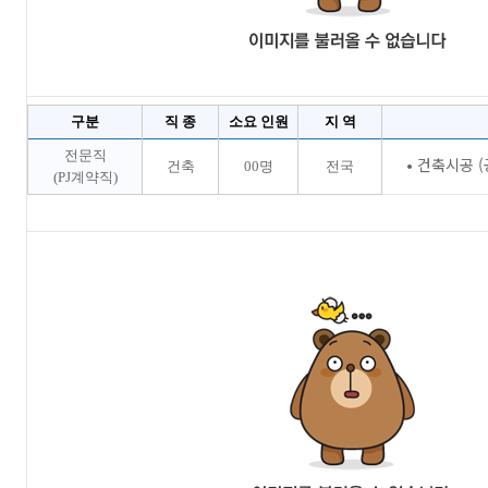
구분
직 종
소요 인원
지 역
전문직
• 건축시공 
건축
00명
전국
(PJ계약직)