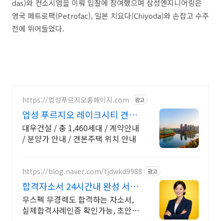
das)와 컨소시엄을 이뤄 입찰에 참여했으며 삼성엔지니어링은
영국 페트로팩(Petrofac), 일본 치요다(Chiyoda)와 손잡고 수주
전에 뛰어들었다.
https://업성푸르지오홈페이지.com
광고
업성 푸르지오 레이크시티 견본
주택 방문 예약
대우건설 / 총 1,460세대 / 계약안내
/ 분양가 안내 / 견본주택 위치 안내
https://blog.naver.com/tjdwkd9988
광고
합격자소서 24시간내 완성 서류
합격의 비밀
무스펙 무경력도 합격하는 자소서,
실제합격사례인증 확인가능, 초안없