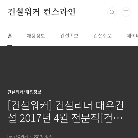
본문 바로가기
건설워커 컨스라인
홈
채용정보
건설족보
건설취뽀
데이
건설워커/채용정보
[건설워커] 건설리더 대우건
설 2017년 4월 전문직[건축]
특별채용 pj계약직
by 건설워커
2017. 4. 6.