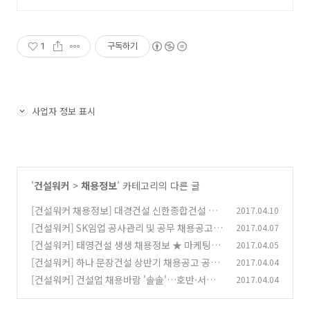
어도 가능
1
구독하기
사업자 정보 표시
'
건설워커
>
채용정보
' 카테고리의 다른 글
[건설워커 채용정보] 대경건설 신한종합건설 화
2017.04.10
성산업 진흥기업 대우조선해양건설
[건설워커] SK임업 공사관리 및 공무 채용공고 #
2017.04.07
(0)
건설취업 #기술직
[건설워커] 태영건설 생생 채용정보 ★ 마케팅/
2017.04.05
(0)
분양 경력직원 공채
[건설워커] 하나 문장건설 상반기 채용공고 공사
2017.04.04
(0)
공무 안전관리 품질관리 인사총무
[건설워커] 건설업 채용바람 '솔솔'…호반·서희·
2017.04.04
(0)
서한 인재채용 또 어디?
(0)