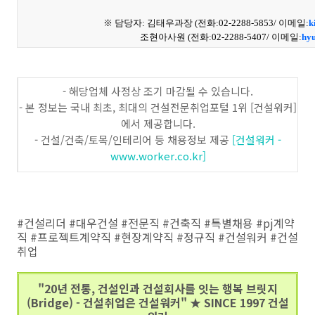
※ 담당자: 김태우과장 (전화:02-2288-5853/ 이메일:
k
※ 담당자:
조현아사원 (전화:02-2288-5407/ 이메일:
hy
- 해당업체 사정상 조기 마감될 수 있습니다.
- 본 정보는 국내 최초, 최대의 건설전문취업포털 1위 [건설워커]
에서 제공합니다.
- 건설/건축/토목/인테리어 등 채용정보 제공
[건설워커 -
www.worker.co.kr]
#건설리더 #대우건설 #전문직 #건축직 #특별채용 #pj계약
직 #프로젝트계약직 #현장계약직 #정규직 #건설워커 #건설
취업
"20년 전통, 건설인과 건설회사를 잇는 행복 브릿지
(Bridge) - 건설취업은 건설워커" ★ SINCE 1997 건설