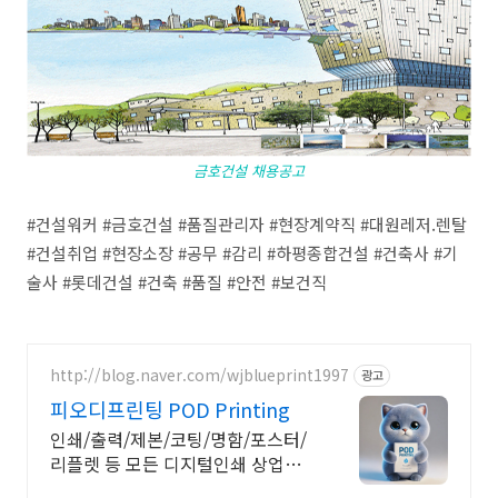
금호건설 채용공고
#건설워커 #금호건설 #품질관리자 #현장계약직 #대원레저.렌탈
#건설취업 #현장소장 #공무 #감리 #하평종합건설 #건축사 #기
술사 #롯데건설 #건축 #품질 #안전 #보건직
http://blog.naver.com/wjblueprint1997
광고
피오디프린팅 POD Printing
인쇄/출력/제본/코팅/명함/포스터/
리플렛 등 모든 디지털인쇄 상업인
쇄 전문기업! 고객만족을 최우선의