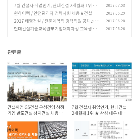
상지건설 채용정보
7월 건설사 취업인기, 현대건설 2개월째 1위 ★
2017.07.03
(0)
삼성 대우 대림 포스코 순
윈하이텍 / 안전관리자 경력사원 채용★건설자재
2017.06.29
(0)
산업 밸류크리에이터 취업
2017 태영건설 / 전문계약직 경력직원 공채♫ 취
2017.06.28
(0)
업
현대건설기술교육원♥기업대학과정 교육생 모
2017.06.26
(0)
집 (2017.06.26~08.22)♥
(0)
관련글
건설취업 GS건설 우성건영 삼정
7월 건설사 취업인기, 현대건설
기업 반도건설 상지건설 채용정
2개월째 1위 ★ 삼성 대우 대림
보
포스코 순