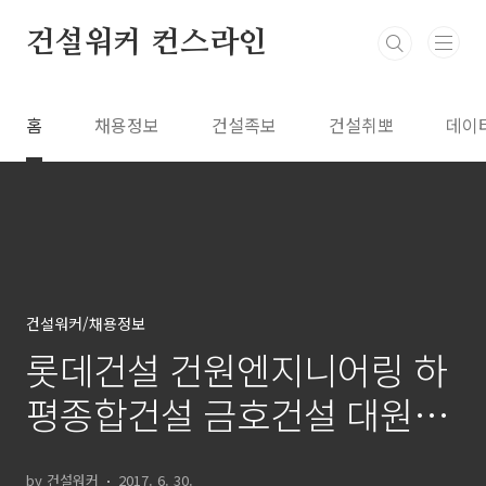
본문 바로가기
건설워커 컨스라인
홈
채용정보
건설족보
건설취뽀
데이
건설워커/채용정보
롯데건설 건원엔지니어링 하
평종합건설 금호건설 대원레
저렌탈 채용정보
by 건설워커
2017. 6. 30.