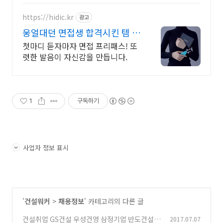
가치로 생각하는 피오디프린팅 입니
다.
https://hidic.kr
광고
웅얼대던 면접생 합격시킨 템 면
접 합격 필수템
첫마디 듣자마자 면접 프리패스! 또
렷한 발음이 자신감을 만듭니다.
1
구독하기
사업자 정보 표시
'
건설워커
>
채용정보
' 카테고리의 다른 글
건설취업 GS건설 우성건영 삼정기업 반도건설
2017.07.07