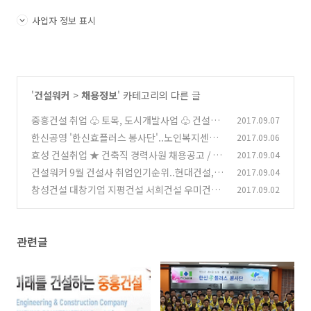
사업자 정보 표시
'
건설워커
>
채용정보
' 카테고리의 다른 글
중흥건설 취업 ♧ 토목, 도시개발사업 ♧ 건설워
2017.09.07
커 구인정보
한신공영 '한신효플러스 봉사단'..노인복지센터
2017.09.06
(0)
서 이웃사랑 나눔실천/ 건설취업 건설워커 뉴스
효성 건설취업 ★ 건축직 경력사원 채용공고 / 건
2017.09.04
설워커 추천
(0)
건설워커 9월 건설사 취업인기순위..현대건설,구
2017.09.04
(0)
산토건,삼우씨엠,현대엔,계선
창성건설 대창기업 지평건설 서희건설 우미건설
2017.09.02
(0)
건설워커 취업채용♬
(0)
관련글