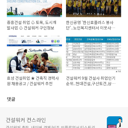
중흥건설 취업 ♧ 토목, 도시개
한신공영 '한신효플러스 봉사
발사업 ♧ 건설워커 구인정보
단'..노인복지센터서 이웃사랑
나눔실천/ 건설취업 건설워커
뉴스
효성 건설취업 ★ 건축직 경력사
건설워커 9월 건설사 취업인기
원 채용공고 / 건설워커 추천
순위..현대건설,구산토건,삼우
씨엠,현대엔,계선
댓글
건설워커 컨스라인
건설워커 촌장, 네이버 경제/비즈 인플루언서 티스토리