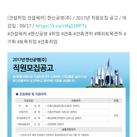
[건설취업 건설워커] 한신공영(주) / 2017년 직원모집 공고 / 마
감일 : 09/17 /
https://t.co/rIfq12RPTL
#건설워커 #한신공영 #취업 #건축 #건축견적 #해외토목견적 #
기획 #토목취업 #건축취업