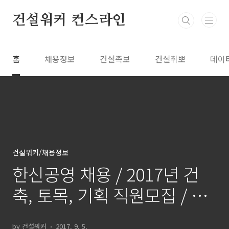
본문 바로가기
건설워커 컨스라인
홈
채용정보
건설족보
건설취뽀
데이
건설워커/채용정보
한신공영 채용 / 2017년 건
축, 토목, 기획 직원모집 / 건
설워커 취업추천
by 건설워커
2017. 9. 5.