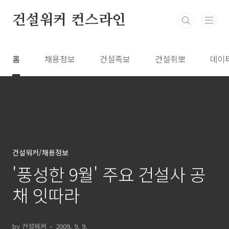
본문 바로가기
건설워커 컨스라인
홈
채용정보
건설족보
건설취뽀
데이
건설워커/채용정보
'풍성한 9월' 주요 건설사 공
채 잇따라
by 건설워커
2009. 9. 9.