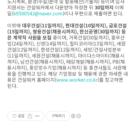
도시계획, 환경(수질)분야 및 발송배전(기술자) 등이며 입사
지원서는 건설워커에서 다운받아 작성한 뒤
30일까지
이메
일(
k9500542@naver.com
)이나 우편으로 제출하면 된다.
이밖에
대우건설(11일까지), 현대건설(10일까지), 금호건설
(15일까지), 쌍용건설(채용시까지), 한신공영(30일까지) 등
은 계약직 사원을 모집
중이며, 거목건설(30일까지), 흥우산
업(24일까지), 신영(14일까지), 힐티코리아(13일까지), 세원
건설(12일까지), 한성건설(12일까지), 세방/건설사업본부
(11일까지), 세원건설(채용시까지), 마이다스아이티(채용시
까지), 남선건설(채용시까지), 태암개발(채용시까지), PB(채
용시까지), 중앙방수기업(채용시까지) 등 중견사들도 사원채
용을 진행하고 있다. 해당 기업정보 및 채용에 관한 자세한 내
용은 건설워커 홈페이지(
www.worker.co.kr
)를 참고하면
된다.
공감
구독하기