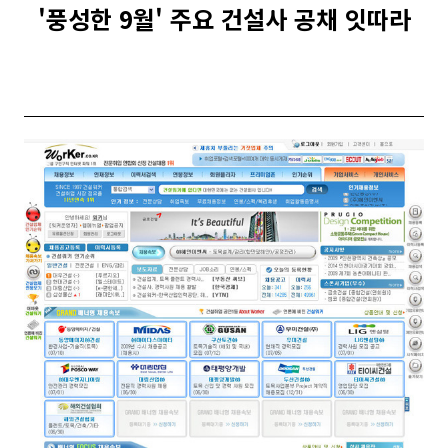
'풍성한 9월' 주요 건설사 공채 잇따라