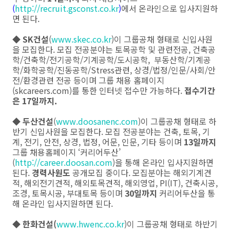
(
http://recruit.gsconst.co.kr
)
에서 온라인으로 입사지원하
면 된다.
◆
SK건설
(
www.skec.co.kr
)이 그룹공채 형태로 신입사원
을 모집한다. 모집 전공분야는 토목공학 및 관련전공, 건축공
학/건축학/전기공학/기계공학/도시공학, 부동산학/기계공
학/화학공학/진동공학/Stress관련, 상경/법정/인문/사회/안
전/환경관련 전공 등이며 그룹 채용 홈페이지
(skcareers.com)를 통한 인터넷 접수만 가능하다.
접수기간
은 17일까지.
◆
두산건설
(
www.doosanenc.com
)이 그룹공채 형태로 하
반기 신입사원을 모집한다. 모집 전공분야는 건축, 토목, 기
계, 전기, 안전, 상경, 법정, 어문, 인문, 기타 등이며
13일까지
그룹 채용홈페이지 ‘커리어두산’
(
http://career.doosan.com
)을 통해 온라인 입사지원하면
된다.
경력사원도
공개모집 중이다. 모집분야는 해외기계견
적, 해외전기견적, 해외토목견적, 해외영업, PI(IT), 건축시공,
조경, 토목시공, 부대토목 등이며
30일까지
커리어두산을 통
해 온라인 입사지원하면 된다.
◆
한화건설(
www.hwenc.co.kr
)이 그룹공채 형태로 하반기