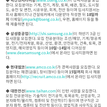
◆
벽산엔지니어링
(
www.bseng.co.kr
)이 경력사원을 모집
한다. 모집분야는 기계, 전기, 계장, 토목, 배관, 철도, 도시철
도, 송전 및 변전, 시공부문, 회계, 전산 등이며 입사지원서는
회사 홈페이지나 건설워커에서 다운받아 작성한 뒤
18일까
지
이메일(
ympark@bseng.co.kr
), 우편, 홈페이지 등을 통
해 제출하면 된다.
◆
삼성중공업
(
http://shi.samsung.co.kr
)이 하반기 3급 신
입사원을 모집한다. 모집 전공분야는 조선/해양, 기계/항공계
열, 전기/전자계열, 화공, 산업, 환경, 안전공학, 건축, 토목, 경
영지원, 해외영업직 등이며
10일~14일
에 디어삼성
(
www.dearsamsung.co.kr
)에서 온라인 입사지원하면 된
다.
◆
현대엠코
(
www.amco.co.kr
)가 경력사원을 모집한다. 모
집분야는 재경(금융), 장비(정비) 등이며
15일까지
회사 채용
홈페이지(
http://recruit.amco.co.kr
)에서 온라인 입사지원
하면 된다.
◆
대한전선
(
www.taihan.com
)이 인턴 사원을 모집한다.
모집 전공분야는 기술직이 전기공학, 토목공학, 산업공학, 고
분자화학/물리학, 컴퓨터 및 전산학(IT) 등이며 연구직은 고
분자 화학, 컴퓨터 및 전산학 등이다. 영업직과 사무직도 모집