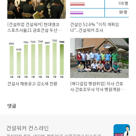
[건설취업 건설워커] 현대엠코
건설인 52.6% "이직 계획있
스포츠서울21 금호건설 두산건
다"..건설워커 조사
설 대신기공 삼성엔지니어링
건설사 채용공고 감소세 전환
[메디컬잡 병원취업] 의사 간호
사 간호조무사 약사 병원개원입
지 치과위생사 구인구직
댓글
건설워커 컨스라인
건설워커 촌장, 네이버 경제/비즈 인플루언서 티스토리