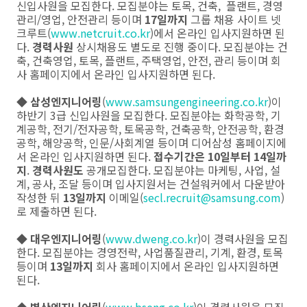
신입사원을 모집한다. 모집분야는 토목, 건축, 플랜트, 경영
관리/영업, 안전관리 등이며
17일까지
그룹 채용 사이트 넷
크루트(
www.netcruit.co.kr
)에서 온라인 입사지원하면 된
다.
경력사원
상시채용도 별도로 진행 중이다. 모집분야는 건
축, 건축영업, 토목, 플랜트, 주택영업, 안전, 관리 등이며 회
사 홈페이지에서 온라인 입사지원하면 된다.
◆
삼성엔지니어링
(
www.samsungengineering.co.kr
)이
하반기 3급 신입사원을 모집한다. 모집분야는 화학공학, 기
계공학, 전기/전자공학, 토목공학, 건축공학, 안전공학, 환경
공학, 해양공학, 인문/사회계열 등이며 디어삼성 홈페이지에
서 온라인 입사지원하면 된다.
접수기간은
10일부터 14일까
지
.
경력사원도
공개모집한다. 모집분야는 마케팅, 사업, 설
계, 공사, 조달 등이며 입사지원서는 건설워커에서 다운받아
작성한 뒤
13일까지
이메일(
secl.recruit@samsung.com
)
로 제출하면 된다.
◆
대우엔지니어링
(
www.dweng.co.kr
)이 경력사원을 모집
한다. 모집분야는 경영전략, 사업품질관리, 기계, 환경, 토목
등이며
13일까지
회사 홈페이지에서 온라인 입사지원하면
된다.