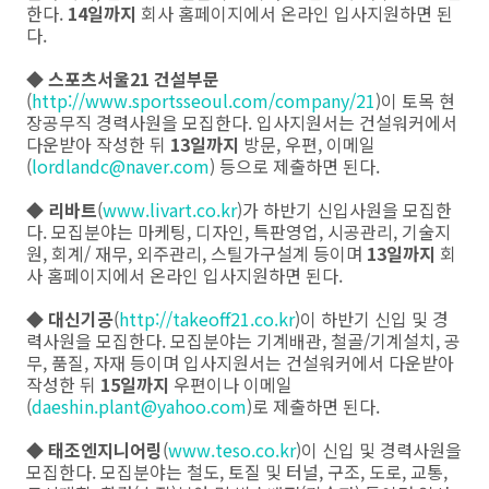
한다.
14일까지
회사 홈페이지에서 온라인 입사지원하면 된
다.
◆
스포츠서울21 건설부문
(
http://www.sportsseoul.com/company/21
)이 토목 현
장공무직 경력사원을 모집한다. 입사지원서는 건설워커에서
다운받아 작성한 뒤
13일까지
방문, 우편, 이메일
(
lordlandc@naver.com
) 등으로 제출하면 된다.
◆
리바트
(
www.livart.co.kr
)가 하반기 신입사원을 모집한
다. 모집분야는 마케팅, 디자인, 특판영업, 시공관리, 기술지
원, 회계/ 재무, 외주관리, 스틸가구설계 등이며
13일까지
회
사 홈페이지에서 온라인 입사지원하면 된다.
◆
대신기공
(
http://takeoff21.co.kr
)이 하반기 신입 및 경
력사원을 모집한다. 모집분야는 기계배관, 철골/기계설치, 공
무, 품질, 자재 등이며 입사지원서는 건설워커에서 다운받아
작성한 뒤
15일까지
우편이나 이메일
(
daeshin.plant@yahoo.com
)로 제출하면 된다.
◆
태조엔지니어링
(
www.teso.co.kr
)이 신입 및 경력사원을
모집한다. 모집분야는 철도, 토질 및 터널, 구조, 도로, 교통,