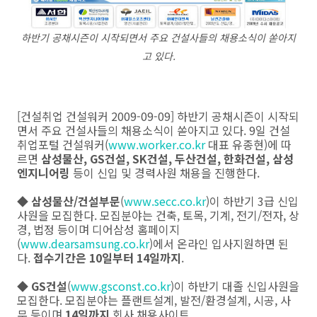
하반기 공채시즌이 시작되면서 주요 건설사들의 채용소식이 쏟아지
고 있다.
[건설취업 건설워커 2009-09-09] 하반기 공채시즌이 시작되
면서 주요 건설사들의 채용소식이 쏟아지고 있다. 9일 건설
취업포털 건설워커(
www.worker.co.kr
대표 유종현)에 따
르면
삼성물산, GS건설, SK건설, 두산건설, 한화건설, 삼성
엔지니어링
등이 신입 및 경력사원 채용을 진행한다.
◆
삼성물산/건설부문
(
www.secc.co.kr
)이 하반기 3급 신입
사원을 모집한다. 모집분야는 건축, 토목, 기계, 전기/전자, 상
경, 법정 등이며 디어삼성 홈페이지
(
www.dearsamsung.co.kr
)에서 온라인 입사지원하면 된
다.
접수기간은
10일부터 14일까지
.
◆
GS건설
(
www.gsconst.co.kr
)이 하반기 대졸 신입사원을
모집한다. 모집분야는 플랜트설계, 발전/환경설계, 시공, 사
무 등이며
14일까지
회사 채용사이트