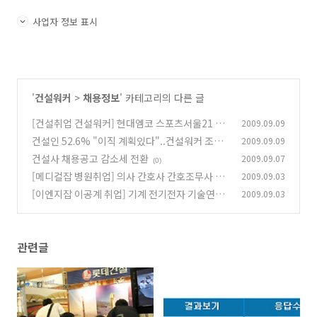
사업자 정보 표시
'
건설워커
>
채용정보
' 카테고리의 다른 글
[건설취업 건설워커] 현대엠코 스포츠서울21 금
2009.09.09
호건설 두산건설 대신기공 삼성엔지니어링
건설인 52.6% "이직 계획있다"..건설워커 조사
2009.09.09
(0)
건설사 채용공고 감소세 전환
2009.09.07
(0)
(0)
[메디컬잡 병원취업] 의사 간호사 간호조무사 약
2009.09.03
사 병원개원입지 치과위생사 구인구직
[이엔지잡 이공계 취업] 기계 전기전자 기술연구
2009.09.03
(0)
직 생산직 엔지니어 구인구직정보
(0)
관련글