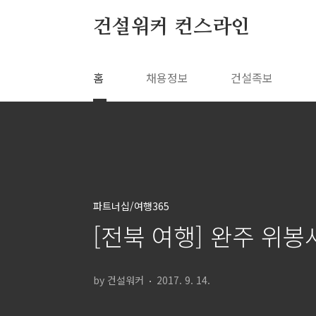
본문 바로가기
건설워커 컨스라인
홈
채용정보
건설족보
파트너십/여행365
[전북 여행] 완주 위봉사
by 건설워커
2017. 9. 14.