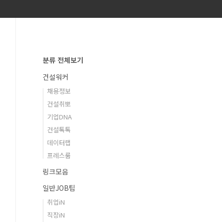
분류 전체보기
건설워커
채용정보
건설취뽀
기업DNA
건설톡톡
데이터랩
프레스룸
링크모음
일반JOB팁
취업iN
직장iN