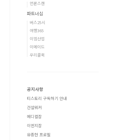
언론스캔
파트너십
버스25시
여행365
이엠산업
이메이드
우리콜퀵
공지사항
티스토리 구독하기 안내
건설워커
메디컬잡
이엔지잡
유종현 프로필