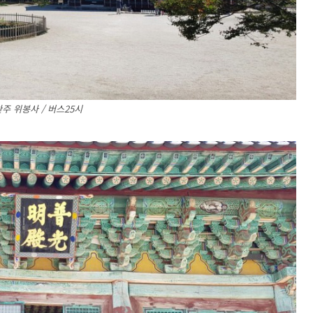
주 위봉사 / 버스25시