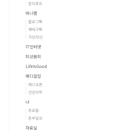
잡리포트
머니랩
블로그톡
재테크톡
가상자산
IT인터넷
피싱범죄
LifeIsGood
메디컬잡
메디오픈
건강의학
나
프로필
촌부일상
자료실