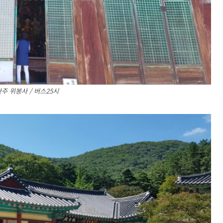
주 위봉사 / 버스25시