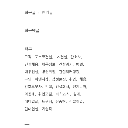
최근글
인기글
최근댓글
태그
구직
포스코건설
GS건설
간호사
건설채용
채용정보
건설워커
병원
대우건설
병원취업
건설워커랭킹
구인
이엔지잡
삼성물산
취업
채용
간호조무사
건설
건설회사
엔지니어
이공계
취업포털
버스25시
설계
메디컬잡
트위터
유종현
건설취업
현대건설
기술직