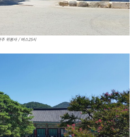
주 위봉사 / 버스25시