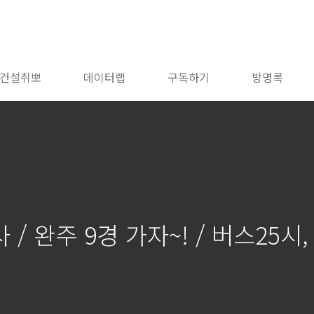
건설취뽀
데이터랩
구독하기
방명록
 / 완주 9경 가자~! / 버스25