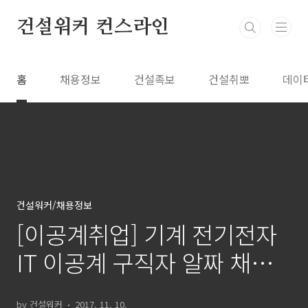
본문 바로가기
건설워커 컨스라인
홈
채용정보
건설족보
건설취뽀
데이
건설워커/채용정보
[이공계취업] 기계 전기전자
IT 이공계 구직자 알짜 채용
소식 여기 다 있네
by 건설워커
2017. 11. 10.