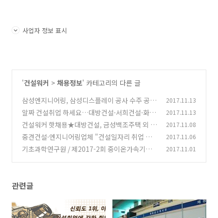
사업자 정보 표시
'
건설워커
>
채용정보
' 카테고리의 다른 글
삼성엔지니어링, 삼성디스플레이 공사 수주 공시
2017.11.13
☆ 건.설.취.업 건설워커 소식
알짜 건설취업 하세요…대방건설·서희건설·화
2017.11.13
(0)
성산업·금성백조주택 채용
건설워커 핫채용★대방건설, 금성백조주택 외 1
2017.11.08
(0)
108
중견건설·엔지니어링업체 "건설일자리 취업 우
2017.11.06
(0)
리가 책임진다"
기초과학연구원 / 제2017-2회 중이온가속기건
2017.11.01
(0)
설구축사업단 정규직원 채용공고
(0)
관련글