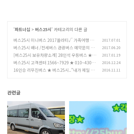
'
파트너십
>
버스25시
' 카테고리의 다른 글
버스25시 미니버스 2017쏠라티√ 가족여행 최
2017.07.01
적!! 업그레이드 쾌적 관광♬
버스25시 배너 /전세버스 관광버스 예약문의 대
2017.06.20
(0)
표전화 1566-7929
[버스25시 보유차량소개] 28인석 우등버스 ★
2017.01.19
(0)
미니버스우등 소형버스우등 전문 버스25시
버스25시 고객센터 1566~7929 ★ 010~4309~
2016.12.24
(0)
0082
16인승 리무진버스 ★ 버스25시.."내가 제일 잘
2016.11.11
(0)
나가!!"..관광업계 친절봉사 끝판왕 / 버스대절
차량종류 가격
(0)
관련글