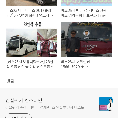
버스25시 미니버스 2017쏠라
버스25시 배너 /전세버스 관광
티√ 가족여행 최적!! 업그레이
버스 예약문의 대표전화 1566-
드 쾌적 관광♬
7929
[버스25시 보유차량소개] 28인
버스25시 고객센터
석 우등버스 ★ 미니버스우등 소
1566~7929 ★
형버스우등 전문 버스25시
010~4309~0082
댓글
건설워커 컨스라인
건설워커 촌장, 네이버 경제/비즈 인플루언서 티스토리