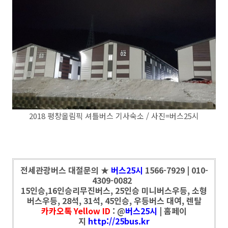
2018 평창올림픽 셔틀버스 기사숙소 / 사진=버스25시
전세관광버스 대절문의 ★
버스25시
1566-7929 | 010-
4309-0082
15인승,16인승리무진버스, 25인승 미니버스우등, 소형
버스우등, 28석, 31석, 45인승, 우등버스 대여, 렌탈
카카오톡 Yellow ID
: @
버스25시
| 홈페이
지
http://25bus.kr