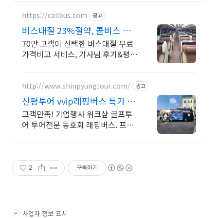
https://callbus.com
광고
버스대절 23%절약, 콜버스 예
약 고객 98.9% 만족!
70만 고객이 선택한 버스대절 무료
가격비교 서비스, 기사님 후기&평점
보고 결정
http://www.shinpyungtour.com/
광고
신평투어 vvip래핑버스 특가 할
인이벤트!
고객만족! 기업행사 워크샾 골프투
어 투어전문 동호회 래핑버스. 프리
미엄 리무진버스
2
구독하기
사업자 정보 표시