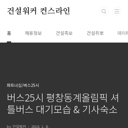
본문 바로가기
건설워커 컨스라인
홈
채용정보
건설족보
건설취뽀
데이
파트너십/버스25시
버스25시 평창동계올림픽 셔
틀버스 대기모습 & 기사숙소
by 건설워커
2018. 1. 8.