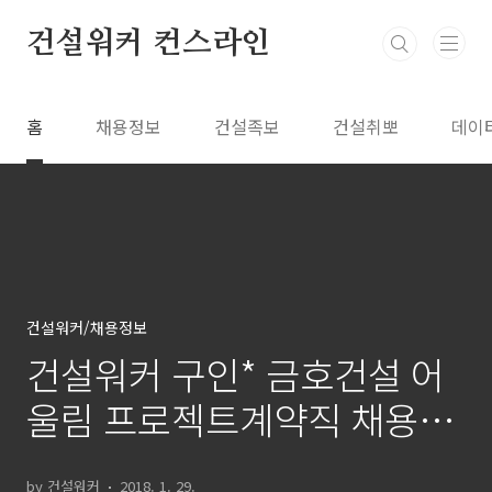
본문 바로가기
건설워커 컨스라인
홈
채용정보
건설족보
건설취뽀
데이
건설워커/채용정보
건설워커 구인* 금호건설 어
울림 프로젝트계약직 채용(안
전)
by 건설워커
2018. 1. 29.