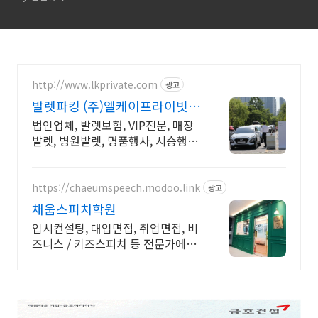
http://www.lkprivate.com
광고
발렛파킹 (주)엘케이프라이빗
카카오톡 상담 환영
법인업체, 발렛보험, VIP전문, 매장
발렛, 병원발렛, 명품행사, 시승행사
전문 행사, 발렛파킹 보험처리가능
법인업체, 책임감 있는 업체선정
https://chaeumspeech.modoo.link
광고
채움스피치학원
입시컨설팅, 대입면접, 취업면접, 비
즈니스 / 키즈스피치 등 전문가에게
맡겨보세요