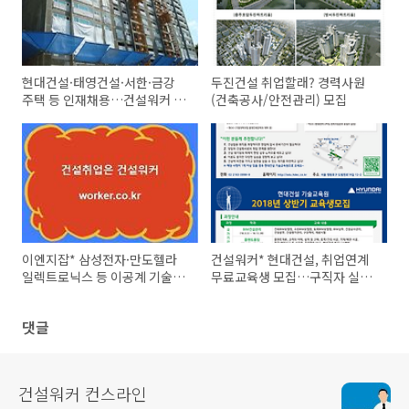
현대건설·태영건설·서한·금강
두진건설 취업할래? 경력사원
주택 등 인재채용…건설워커 2
(건축공사/안전관리) 모집
월 알짜구인
이엔지잡* 삼성전자·만도헬라
건설워커* 현대건설, 취업연계
일렉트로닉스 등 이공계 기술인
무료교육생 모집…구직자 실무
력 채용
경험 기회제공
댓글
건설워커 컨스라인