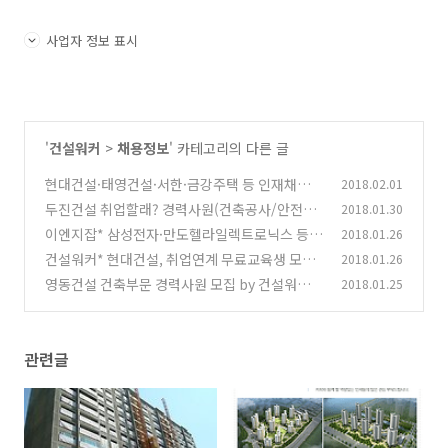
사업자 정보 표시
'
건설워커
>
채용정보
' 카테고리의 다른 글
현대건설·태영건설·서한·금강주택 등 인재채
2018.02.01
용…건설워커 2월 알짜구인
두진건설 취업할래? 경력사원(건축공사/안전관
2018.01.30
(0)
리) 모집
이엔지잡* 삼성전자·만도헬라일렉트로닉스 등
2018.01.26
(0)
이공계 기술인력 채용
건설워커* 현대건설, 취업연계 무료교육생 모
2018.01.26
(0)
집…구직자 실무경험 기회제공
영동건설 건축부문 경력사원 모집 by 건설워커
2018.01.25
(0)
취업정보
(0)
관련글