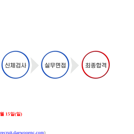
4월 15일(일)
/erecruit.daewooenc.com
)