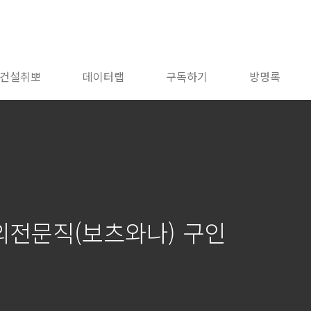
건설취뽀
데이터랩
구독하기
방명록
외전문직(보츠와나) 구인