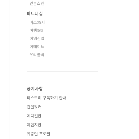
언론스캔
파트너십
버스25시
여행365
이엠산업
이메이드
우리콜퀵
공지사항
티스토리 구독하기 안내
건설워커
메디컬잡
이엔지잡
유종현 프로필