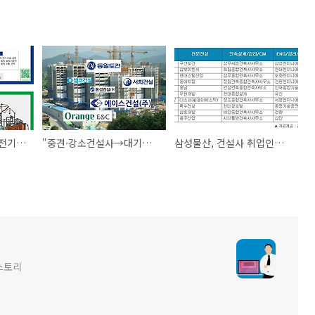
현대건설 기술교육원 전기시스템제어과정 교육생모집 -건설 취업연계
"중견·강소건설사→대기업 환승전략 어때?"…건설취업, 경력관리가 먼저다
삼성물산, 건설사 취업인기 6개월째 1위…현대건설-대우건설-대림산업順
스토리