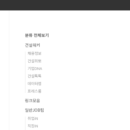
분류 전체보기
건설워커
채용정보
건설취뽀
기업DNA
건설톡톡
데이터랩
프레스룸
링크모음
일반JOB팁
취업iN
직장iN