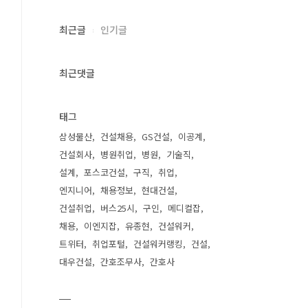
최근글
인기글
최근댓글
태그
삼성물산
건설채용
GS건설
이공계
건설회사
병원취업
병원
기술직
설계
포스코건설
구직
취업
엔지니어
채용정보
현대건설
건설취업
버스25시
구인
메디컬잡
채용
이엔지잡
유종현
건설워커
트위터
취업포털
건설워커랭킹
건설
대우건설
간호조무사
간호사