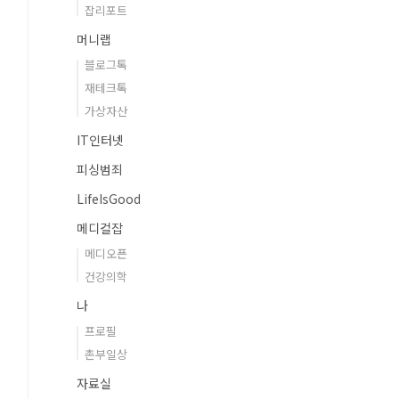
잡리포트
머니랩
블로그톡
재테크톡
가상자산
IT인터넷
피싱범죄
LifeIsGood
메디컬잡
메디오픈
건강의학
나
프로필
촌부일상
자료실