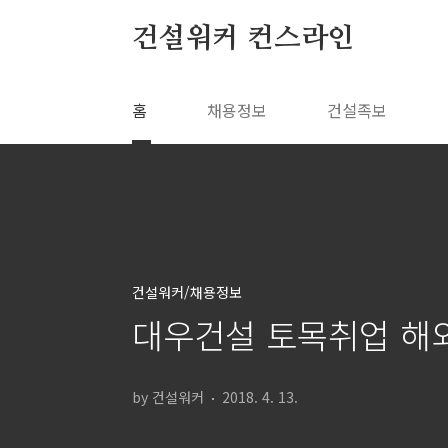
본문 바로가기
건설워커 컨스라인
홈
채용정보
건설족보
건설워커/채용정보
대우건설 토목취업 해
by 건설워커
2018. 4. 13.