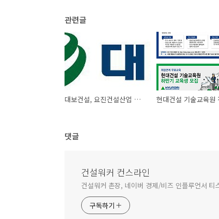
관련글
대보건설, 요진건설산업 취업할래요? 건축.토목 알짜 구인정보
댓글
건설워커 컨스라인
건설워커 촌장, 네이버 경제/비즈 인플루언서 티
구독하기