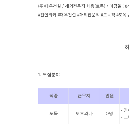
(주)대우건설 / 해외전문직 채용(토목) / 마감일 : 04
#건설워커 #대우건설 #해외전문직 #토목직 #토목
1. 모집분야
직종
근무지
인원
- 
토목
보츠와나
O명
- 교