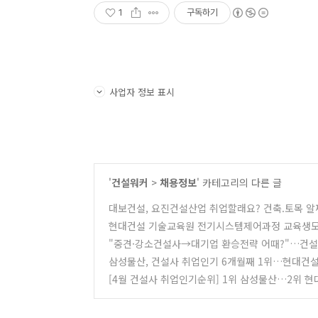
1
구독하기
사업자 정보 표시
'
건설워커
>
채용정보
' 카테고리의 다른 글
대보건설, 요진건설산업 취업할래요? 건축.토목 알
현대건설 기술교육원 전기시스템제어과정 교육생모
"중견·강소건설사→대기업 환승전략 어때?"…건설
삼성물산, 건설사 취업인기 6개월째 1위…현대건
[4월 건설사 취업인기순위] 1위 삼성물산…2위 현