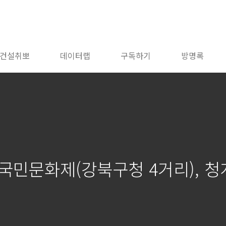
건설취뽀
데이터랩
구독하기
방명록
9혁명 국민문화제(강북구청 4거리), 