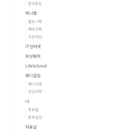
잡리포트
머니랩
블로그톡
재테크톡
가상자산
IT인터넷
피싱범죄
LifeIsGood
메디컬잡
메디오픈
건강의학
나
프로필
촌부일상
자료실