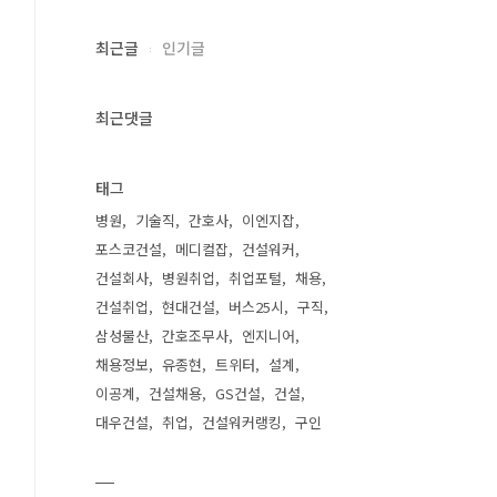
최근글
인기글
최근댓글
태그
병원
기술직
간호사
이엔지잡
포스코건설
메디컬잡
건설워커
건설회사
병원취업
취업포털
채용
건설취업
현대건설
버스25시
구직
삼성물산
간호조무사
엔지니어
채용정보
유종현
트위터
설계
이공계
건설채용
GS건설
건설
대우건설
취업
건설워커랭킹
구인