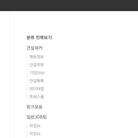
분류 전체보기
건설워커
채용정보
건설취뽀
기업DNA
건설톡톡
데이터랩
프레스룸
링크모음
일반JOB팁
취업iN
직장iN