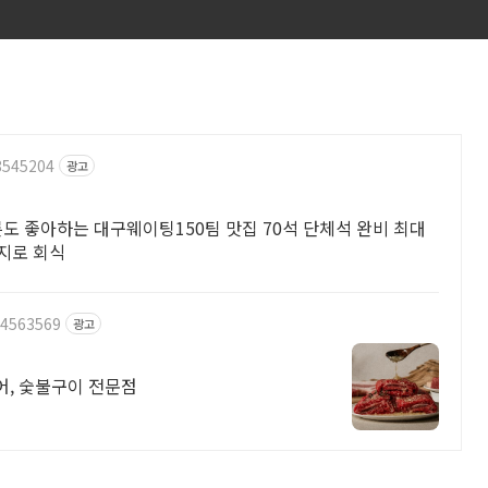
8545204
광고
른도 좋아하는 대구웨이팅150팀 맛집 70석 단체석 완비 최대
을지로 회식
24563569
광고
리어, 숯불구이 전문점