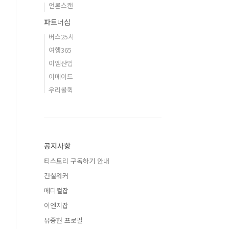
언론스캔
파트너십
버스25시
여행365
이엠산업
이메이드
우리콜퀵
공지사항
티스토리 구독하기 안내
건설워커
메디컬잡
이엔지잡
유종현 프로필