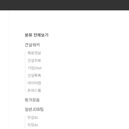
분류 전체보기
건설워커
채용정보
건설취뽀
기업DNA
건설톡톡
데이터랩
프레스룸
링크모음
일반JOB팁
취업iN
직장iN