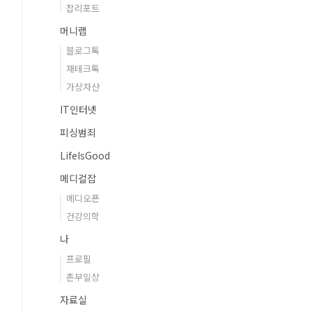
잡리포트
머니랩
블로그톡
재테크톡
가상자산
IT인터넷
피싱범죄
LifeIsGood
메디컬잡
메디오픈
건강의학
나
프로필
촌부일상
자료실