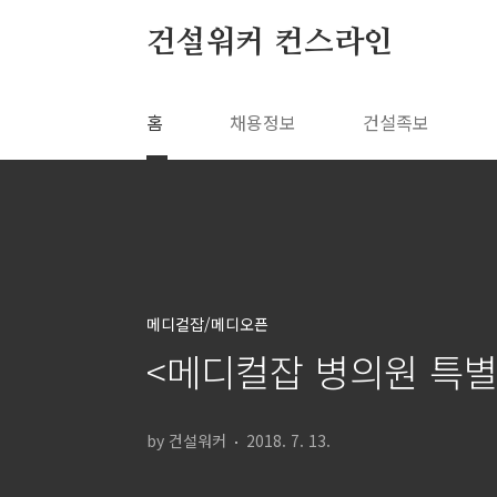
본문 바로가기
건설워커 컨스라인
홈
채용정보
건설족보
메디컬잡/메디오픈
<메디컬잡 병의원 특
by 건설워커
2018. 7. 13.