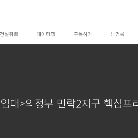
건설취뽀
데이터랩
구독하기
방명록
별임대>의정부 민락2지구 핵심프