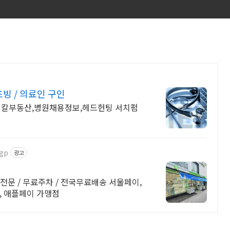
빙 / 의료인 구인
디칼부동산,병원채용정보,헤드헌팅 서치펌
-gp
광고
 / 무료주차 / 전국무료배송 서울페이,
, 애플페이 가맹점