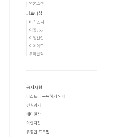
언론스캔
파트너십
버스25시
여행365
이엠산업
이메이드
우리콜퀵
공지사항
티스토리 구독하기 안내
건설워커
메디컬잡
이엔지잡
유종현 프로필