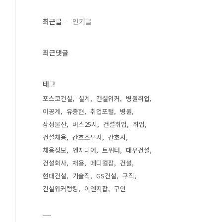
최근글
인기글
최근댓글
태그
포스코건설
설계
건설워커
병원취업
이공계
유종현
취업포털
병원
삼성물산
버스25시
건설취업
취업
건설채용
간호조무사
간호사
채용정보
엔지니어
트위터
대우건설
건설회사
채용
메디컬잡
건설
현대건설
기술직
GS건설
구직
건설워커랭킹
이엔지잡
구인