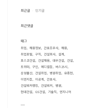
최근글
인기글
최근댓글
태그
취업
채용정보
간호조무사
채용
취업포털
구직
건설회사
설계
포스코건설
건설채용
대우건설
건설
트위터
구인
메디컬잡
버스25시
삼성물산
건설취업
병원취업
유종현
이엔지잡
이공계
간호사
건설워커랭킹
건설워커
병원
현대건설
GS건설
기술직
엔지니어