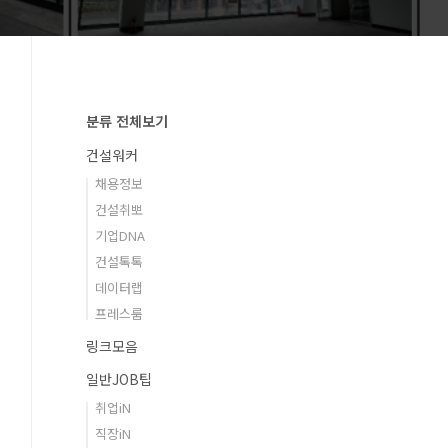
분류 전체보기
건설워커
채용정보
건설취뽀
기업DNA
건설톡톡
데이터랩
프레스룸
링크모음
일반JOB팁
취업iN
직장iN