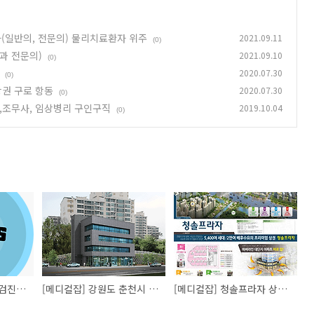
(일반의, 전문의) 물리치료환자 위주
2021.09.11
(0)
과 전문의)
2021.09.10
(0)
2020.07.30
(0)
상권 구로 항동
2020.07.30
(0)
,조무사, 임상병리 구인구직
2019.10.04
(0)
여주 북내우리들의원 검진센타 관리의사 초빙(병리과 전문의)
[메디컬잡] 강원도 춘천시 퇴계동 건물 임대 병의원
[메디컬잡] 청솔프라자 상가분양 2만여 배후수요 상권 구로 항동