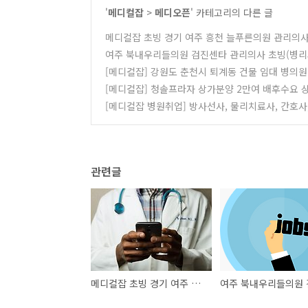
'
메디컬잡
>
메디오픈
' 카테고리의 다른 글
메디컬잡 초빙 경기 여주 흥천 늘푸른의원 관리의사
여주 북내우리들의원 검진센타 관리의사 초빙(병리
[메디컬잡] 강원도 춘천시 퇴계동 건물 임대 병의원
[메디컬잡] 청솔프라자 상가분양 2만여 배후수요 
[메디컬잡 병원취업] 방사선사, 물리치료사, 간호사
관련글
메디컬잡 초빙 경기 여주 흥천 늘푸른의원 관리의사(일반의, 전문의) 물리치료환자 위주