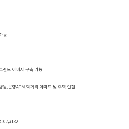
의가능
 브랜드 이미지 구축 가능
병원,은행ATM,먹거리,아파트 및 주택 인접
02,3132