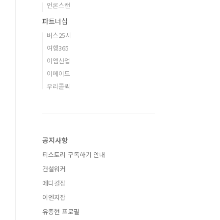
언론스캔
파트너십
버스25시
여행365
이엠산업
이메이드
우리콜퀵
공지사항
티스토리 구독하기 안내
건설워커
메디컬잡
이엔지잡
유종현 프로필