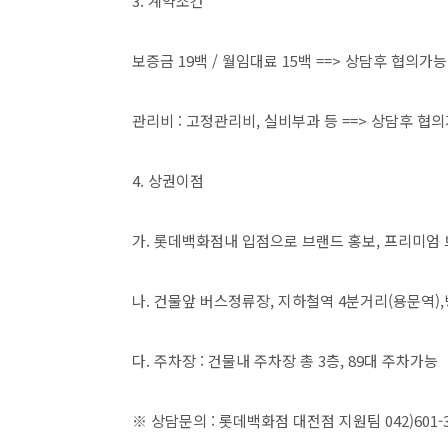
3. 계약조건
보증금 19백 / 월임대료 15백 ==> 상담후 협의가능
관리비 : 고정관리비, 실비부과 등 ==> 상담후 협
​4. 상권이점
가. 롯데백화점내 입점으로 브랜드 홍보, 프리미엄
나. 건물앞 버스정류장, 지하철역 4분거리(용문역),
다. 주차장 : 건물내 주차장 총 3층, 89대 주차가능
※ 상담문의 : 롯데백화점 대전점 지원팀 042)601-31