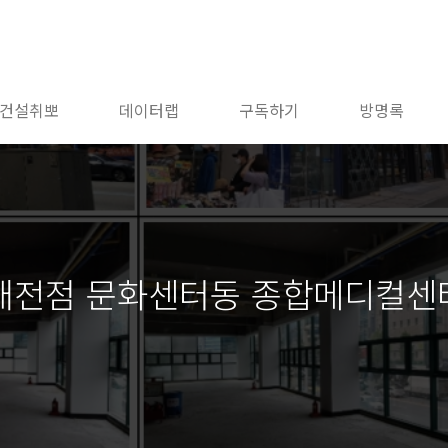
건설취뽀
데이터랩
구독하기
방명록
대전점 문화센터동 종합메디컬센터