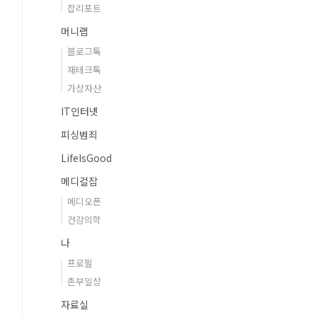
잡리포트
머니랩
블로그톡
재테크톡
가상자산
IT인터넷
피싱범죄
LifeIsGood
메디컬잡
메디오픈
건강의학
나
프로필
촌부일상
자료실