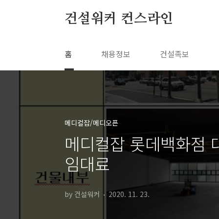
본문 바로가기
건설워커 컨스라인
홈
채용정보
건설족보
메디컬잡/메디오픈
메디컬잡 롯데백화점 
임대료
by 건설워커
2020. 11. 23.