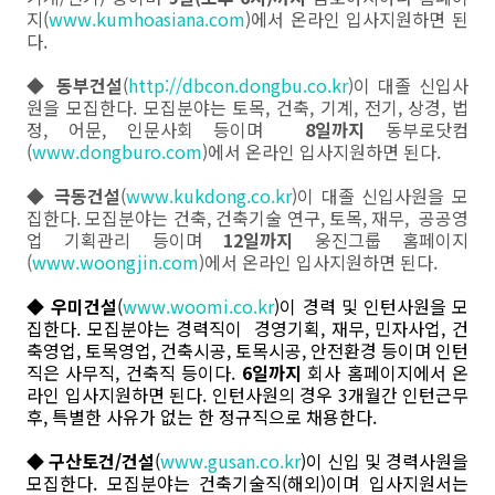
지(
www.kumhoasiana.com
)에서 온라인 입사지원하면 된
다.
◆
동부건설
(
http://dbcon.dongbu.co.kr
)이 대졸 신입사
원을 모집한다. 모집분야는 토목, 건축, 기계, 전기, 상경, 법
정, 어문, 인문사회 등이며
8일까지
동부로닷컴
(
www.dongburo.com
)에서 온라인 입사지원하면 된다.
◆
극동건설
(
www.kukdong.co.kr
)이 대졸 신입사원을 모
집한다. 모집분야는 건축, 건축기술 연구, 토목, 재무, 공공영
업 기획관리 등이며
12일까지
웅진그룹 홈페이지
(
www.woongjin.com
)에서 온라인 입사지원하면 된다.
◆
우미건설
(
www.woomi.co.kr
)이 경력 및 인턴사원을 모
집한다. 모집분야는 경력직이 경영기획, 재무, 민자사업, 건
축영업, 토목영업, 건축시공, 토목시공, 안전환경 등이며 인턴
직은 사무직, 건축직 등이다.
6일까지
회사 홈페이지에서 온
라인 입사지원하면 된다. 인턴사원의 경우 3개월간 인턴근무
후, 특별한 사유가 없는 한 정규직으로 채용한다.
◆
구산토건/건설
(
www.gusan.co.kr
)이 신입 및 경력사원을
모집한다. 모집분야는 건축기술직(해외)이며 입사지원서는