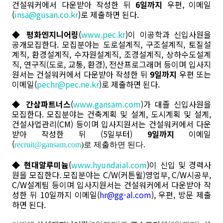
건설워커에서 다운받아 작성한 뒤
6일까지
우편, 이메일
(
insa@gusan.co.kr
)로 제출하면 된다.
◆
평화엔지니어링
(
www.pec.kr
)이 이공학과 신입사원을
공개모집한다. 모집분야는 도로설계직, 구조설계직, 토질설
계직, 환경설계직, 수자원설계직, 조경설계직, 상하수도설계
직, 연구직(도로, 교통, 환경), 전산프로그래머 등이며 입사지
원서는 건설워커에서 다운받아 작성한 뒤
9일까지
우편 또는
이메일(
pechr@pec.ne.kr
)로 제출하면 된다.
◆
간삼파트너스
(
www.gansam.com
)가 대졸 신입사원을
모집한다. 모집분야는 건축계획 및 설계, 도시계획 및 설계,
건설사업관리(CM) 등이며 입사지원서는 건설워커에서 다운
받아 작성한 뒤 (5일부터)
9일까지
이메일
(
recruit@gansam.com
)로 제출하면 된다.
◆
현대알루미늄
(
www.hyundaial.com
)이 신입 및 경력사
원을 모집한다. 모집분야는 C/W(커튼윌)영업부, C/W시공부,
C/W설계팀 등이며 입사지원서는 건설워커에서 다운받아 작
성한 뒤 10일까지 이메일(
hr@gg-al.com
), 우편, 방문 제출
하면 된다.