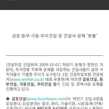
금호·동부·극동·우미건설 등 건설사 공채 '봇물'
[건설취업 건설워커 2009-10-01] 하반기 공채가 한창인 가
운데, 추석연휴 직후에 공채를 마감하는 건설사들이 많아 구
직자들의 각별한 주의가 요구된다. 1일
건설취업포털 건설워
커(
www.worker.co.kr
대표 유종현)에 따르면
금호건설, 동
부건설, 극동건설, 우미건설 등
이 신입 및 경력사원 공채를
진행하고 있다.
◆
금호건설
(
www.kumhoenc.com
)이 하반기 신입사원을
모집한다. 모집분야는 법무, 관리, 기술지원, 시공(토목/건축/
기계/전기) 등이며
9일(오후 6시)까지
금호아시아나 홈페이