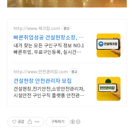
http://www.워크잡.com
광고
빠른취업성공 건설현장소장, 경
비원, 건축인부, 노가다
내가 찾는 모든 구인구직 정보 NO.1
빠른취업, 무료구인등록, 실시간채
용
http://www.안전관리잡.com
광고
건설현장 안전관리자 모집
건설현장,전기안전,소방안전관리자,
시설안전 구인구직 플랫폼 안전관리
잡
공감
구독하기