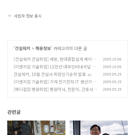
사업자 정보 표시
'
건설워커
>
채용정보
' 카테고리의 다른 글
[건설워커 건설취업] 세방, 현대종합설계 케이디
2009.10.06
건설 한화건설 금호건설 간삼파트너스
[이엔지잡 기술취업] LS전선 대우인터내셔널 금
2009.10.06
(0)
호전기 한라공조 현대알루미늄
건설워커, 10월 건설사 취업인기순위 발표
2009.09.29
(0)
(0)
[이엔지잡 기술취업] 기계 전기전자 IT 생산기술,
2009.09.29
기능직 이공계 구인구직
[메디컬잡 병원취업] 병원약사, 전문의, 간호사,
2009.09.29
(0)
간호조무사, 일반의, 촉탁의사, 야간약사
(0)
관련글