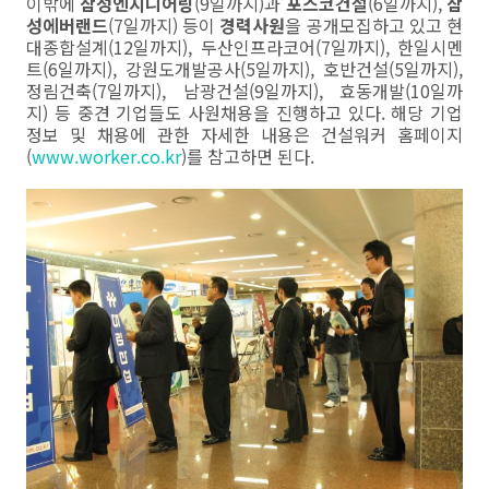
이밖에
삼성엔지니어링
(9일까지)과
포스코건설
(6일까지),
삼
성에버랜드
(7일까지) 등이
경력사원
을 공개모집하고 있고 현
대종합설계(12일까지), 두산인프라코어(7일까지), 한일시멘
트(6일까지), 강원도개발공사(5일까지), 호반건설(5일까지),
정림건축(7일까지), 남광건설(9일까지), 효동개발(10일까
지) 등 중견 기업들도 사원채용을 진행하고 있다. 해당 기업
정보 및 채용에 관한 자세한 내용은 건설워커 홈페이지
(
www.worker.co.kr
)를 참고하면 된다.