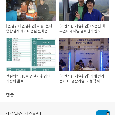
[건설워커 건설취업] 세방, 현대
[이엔지잡 기술취업] LS전선 대
종합설계 케이디건설 한화건설
우인터내셔널 금호전기 한라공
금호건설 간삼파트너스
조 현대알루미늄
건설워커, 10월 건설사 취업인
[이엔지잡 기술취업] 기계 전기
기순위 발표
전자 IT 생산기술, 기능직 이공
계 구인구직
댓글
건설워커 컨스라인