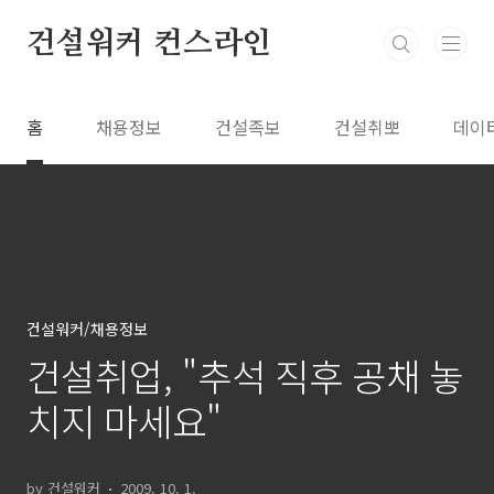
본문 바로가기
건설워커 컨스라인
홈
채용정보
건설족보
건설취뽀
데이
건설워커/채용정보
건설취업, "추석 직후 공채 놓
치지 마세요"
by 건설워커
2009. 10. 1.