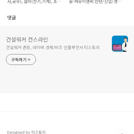
사,공무), 설비(전기,기계), 조경
운·까뮤이앤씨 인턴/신입/경력
시공, 재무
채용
댓글
건설워커 컨스라인
건설워커 촌장, 네이버 경제/비즈 인플루언서 티스토리
구독하기
Designed by 티스토리