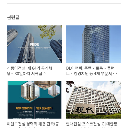
채용
(0)
관련글
신동아건설, 제 64기 공개채
DL이앤씨, 주택‧토목‧플랜
용…30일까지 서류접수
트‧경영지원 등 4개 부문서 채
용 진행
이랜드건설 경력직 채용 건축(공
현대건설·포스코건설·CJ대한통