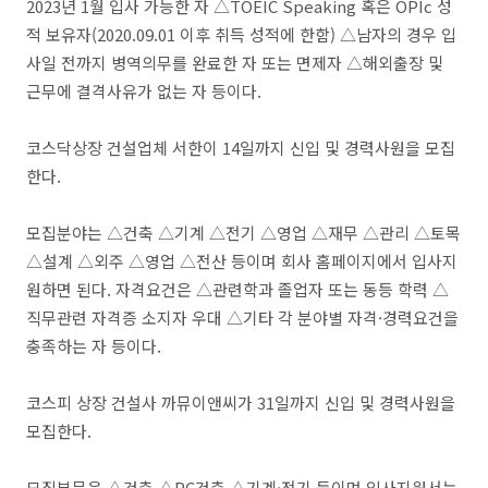
2023년 1월 입사 가능한 자 △TOEIC Speaking 혹은 OPIc 성
적 보유자(2020.09.01 이후 취득 성적에 한함) △남자의 경우 입
사일 전까지 병역의무를 완료한 자 또는 면제자 △해외출장 및
근무에 결격사유가 없는 자 등이다.
코스닥상장 건설업체 서한이 14일까지 신입 및 경력사원을 모집
한다.
모집분야는 △건축 △기계 △전기 △영업 △재무 △관리 △토목
△설계 △외주 △영업 △전산 등이며 회사 홈페이지에서 입사지
원하면 된다. 자격요건은 △관련학과 졸업자 또는 동등 학력 △
직무관련 자격증 소지자 우대 △기타 각 분야별 자격·경력요건을
충족하는 자 등이다.
코스피 상장 건설사 까뮤이앤씨가 31일까지 신입 및 경력사원을
모집한다.
모집부문은 △건축 △PC건축 △기계·전기 등이며 입사지원서는