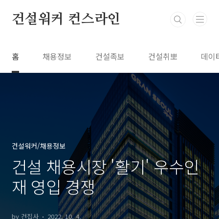
본문 바로가기
건설워커 컨스라인
홈
채용정보
건설족보
건설취뽀
데이
건설워커/채용정보
건설 채용시장 '활기' 우수인
재 영입 경쟁
by 건집사
2022. 10. 4.