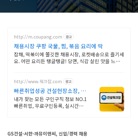
http://m.coupang.com
광고
채용시장 쿠팡 국물, 찜, 볶음 요리에 딱
잡채, 떡볶이에 쫄깃한 채용시장, 로켓배송으로 즐기세
요. 어떤 요리든 탱글탱글! 당면, 식감 살린 맛을 느껴
보세요.
http://www.워크잡.com
광고
빠른취업성공 건설현장소장, 경
비원, 건축인부, 노가다
내가 찾는 모든 구인구직 정보 NO.1
빠른취업, 무료구인등록, 실시간채
용
GS건설·서한·까뮤이앤씨, 신입/경력 채용