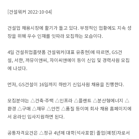
[건설워커 2022-10-04]
건설업 채용시장에 활기가 돌고 있다. 부정적인 업황에도 지속 성
장을 위해 우수 인재를 잇따라 모집하는 모습이다.
4일 건설취업플랫폼 건설워커(대표 유종현)에 따르면, GS건
설, 서한, 까뮤이앤씨, 자이씨앤에이 등이 신입 및 경력사원 모집
에 나섰다.
먼저, GS건설이 16일까지 하반기 신입사원 채용을 진행한다.
모집분야는 △건축·주택 △인프라 △플랜트 △분산형에너지 △
환경 △구매 △재무 △안전 △품질 등이며 회사 채용 홈페이지에
서 온라인 입사지원하면 된다.
공통자격요건은 △정규 4년제 대학(석사포함) 졸업(예정)자로서