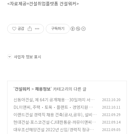
​<자료제공=건설취업플랫폼 건설워커>
공감
구독하기
사업자 정보 표시
'
건설워커
>
채용정보
' 카테고리의 다른 글
신동아건설, 제 64기 공개채용…30일까지 서류
2022.10.20
접수
DL이앤씨, 주택‧토목‧플랜트‧경영지원 등 4
2022.10.11
(0)
개 부문서 채용 진행
이랜드건설 경력직 채용 건축(공사,공무), 설비
2022.09.29
(0)
(전기,기계), 조경시공, 재무
현대건설·포스코건설·CJ대한통운·까뮤이앤씨
2022.09.14
(0)
인턴/신입/경력 채용
대우조선해양건설 2022년 신입/경력직 정규직
2022.09.05
(0)