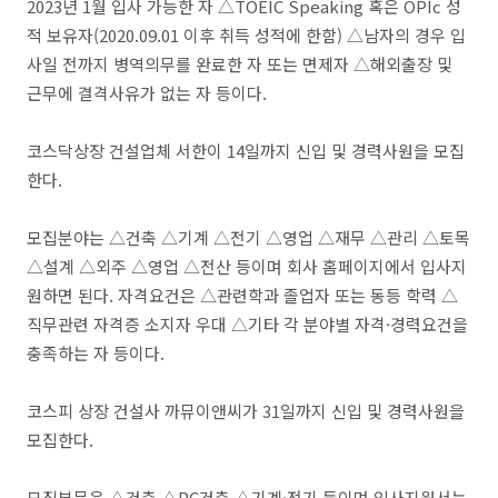
2023년 1월 입사 가능한 자 △TOEIC Speaking 혹은 OPIc 성
적 보유자(2020.09.01 이후 취득 성적에 한함) △남자의 경우 입
사일 전까지 병역의무를 완료한 자 또는 면제자 △해외출장 및
근무에 결격사유가 없는 자 등이다.
코스닥상장 건설업체 서한이 14일까지 신입 및 경력사원을 모집
한다.
모집분야는 △건축 △기계 △전기 △영업 △재무 △관리 △토목
△설계 △외주 △영업 △전산 등이며 회사 홈페이지에서 입사지
원하면 된다. 자격요건은 △관련학과 졸업자 또는 동등 학력 △
직무관련 자격증 소지자 우대 △기타 각 분야별 자격·경력요건을
충족하는 자 등이다.
코스피 상장 건설사 까뮤이앤씨가 31일까지 신입 및 경력사원을
모집한다.
모집부문은 △건축 △PC건축 △기계·전기 등이며 입사지원서는