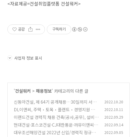
​<자료제공=건설취업플랫폼 건설워커>
공감
구독하기
사업자 정보 표시
'
건설워커
>
채용정보
' 카테고리의 다른 글
신동아건설, 제 64기 공개채용…30일까지 서류
2022.10.20
접수
DL이앤씨, 주택‧토목‧플랜트‧경영지원 등 4
2022.10.11
(0)
개 부문서 채용 진행
이랜드건설 경력직 채용 건축(공사,공무), 설비
2022.09.29
(0)
(전기,기계), 조경시공, 재무
현대건설·포스코건설·CJ대한통운·까뮤이앤씨
2022.09.14
(0)
인턴/신입/경력 채용
대우조선해양건설 2022년 신입/경력직 정규직
2022.09.05
(0)