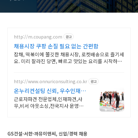
http://m.coupang.com
광고
채용시장 쿠팡 손질 필요 없는 간편함
잡채, 떡볶이에 쫄깃한 채용시장, 로켓배송으로 즐기세
요. 미리 잘라진 당면, 빠르고 맛있는 요리를 시작하세
요.
http://www.onnuriconsulting.co.kr
광고
온누리컨설팅 신뢰, 우수인재서
비스
근로자파견 전문업체,인재파견,사
무,비서 아웃소싱,전국지사 운영중,
상담문의환영
GS건설·서한·까뮤이앤씨, 신입/경력 채용