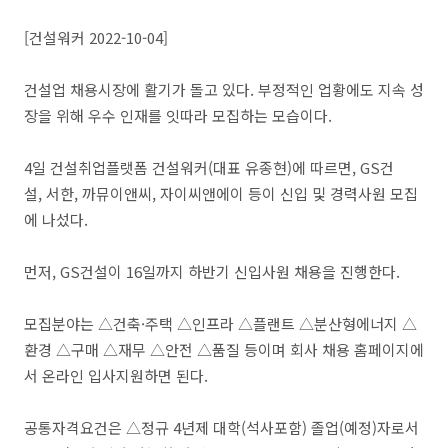
[건설워커 2022-10-04]
건설업 채용시장에 활기가 돌고 있다. 부정적인 업황에도 지속 성
장을 위해 우수 인재를 잇따라 모집하는 모습이다.
4일 건설취업플랫폼 건설워커(대표 유종현)에 따르면, GS건
설, 서한, 까뮤이앤씨, 자이씨앤에이 등이 신입 및 경력사원 모집
에 나섰다.
먼저, GS건설이 16일까지 하반기 신입사원 채용을 진행한다.
모집분야는 △건축·주택 △인프라 △플랜트 △분산형에너지 △
환경 △구매 △재무 △안전 △품질 등이며 회사 채용 홈페이지에
서 온라인 입사지원하면 된다.
공통자격요건은 △정규 4년제 대학(석사포함) 졸업(예정)자로서