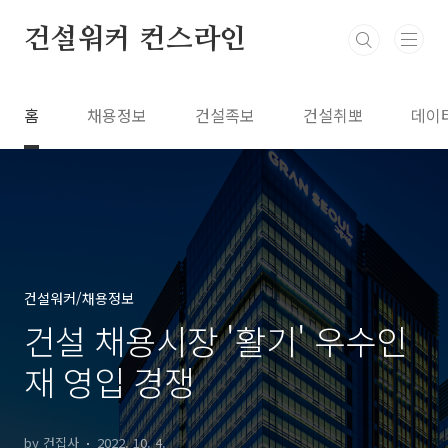
본문 바로가기
건설워커 컨스라인
홈
채용정보
건설족보
건설취뽀
데이
건설워커/채용정보
건설 채용시장 '활기' 우수인
재 영입 경쟁
by 건집사
2022. 10. 4.