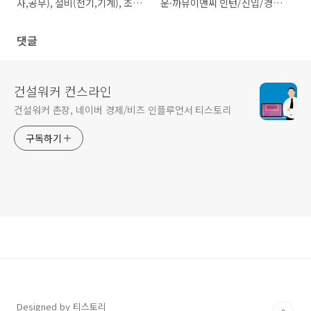
사,공무), 설비(전기,기계), 조경
운·까뮤이앤씨 인턴/신입/경력
시공, 재무
채용
댓글
건설워커 컨스라인
건설워커 촌장, 네이버 경제/비즈 인플루언서 티스토리
구독하기
Designed by 티스토리