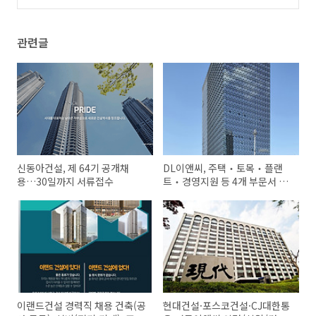
채용
(0)
관련글
신동아건설, 제 64기 공개채
DL이앤씨, 주택‧토목‧플랜
용…30일까지 서류접수
트‧경영지원 등 4개 부문서 채
용 진행
이랜드건설 경력직 채용 건축(공
현대건설·포스코건설·CJ대한통