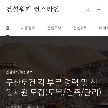
본문 바로가기
건설워커 컨스라인
홈
채용정보
건설족보
건설취뽀
데이
건설워커/채용정보
구산토건 각 부문 경력 및 신
입사원 모집(토목/건축/관리)
by 건설워커
2022. 11. 12.