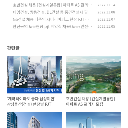
장별 PJT계약직 채용
호반건설 채용 [건설계열통합] 아파트 AS 관리자
2022.11.14
(0)
모집
태영건설, 쌍용건설, DL건설 등 중견건설사 필수
2022.11.08
(0)
인력 채용
GS건설 채용 나주역 자이리버파크 현장 PJT일반
2022.11.07
(0)
직(현장계약직)
한신공영 토목현장 pjt 계약직 채용(토목/안전/
2022.11.05
(0)
보건/품질)
(0)
관련글
'계약직이라도 좋다 삼성이면'
호반건설 채용 [건설계열통합]
삼성물산(건설) 현장별 PJT계약
아파트 AS 관리자 모집
직 채용