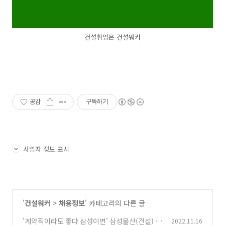
건설취업은 건설워커
공감
구독하기
사업자 정보 표시
'
건설워커
>
채용정보
' 카테고리의 다른 글
'계약직이라도 좋다 삼성이면' 삼성물산(건설) 현
2022.11.16