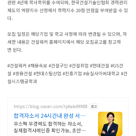
관련 4년제 학사학위를 수여되며, 한국건설기술인협회 경력관리
제도의 역량지수 산정에서 학력지수 20점 만점을 부여받을 수 있
다.
모집 일정은 해당기업 및 학교 사정에 따라 변경될 수 있으며, 자
세한 내용은 건설워커 홈페이지에서 해당 모집공고를 참고하
면 된다.
#건설워커 #채용속보 #건설구인 #건설취업 #현대건설 #GS건
설 #쌍용건설 #현대스틸산업 #진흥기업 #숭실사이버대학교 #건
설시스템공학과
https://blog.naver.com/tjdwkd9988
광고
합격자소서 24시간내 완성 서류
합격의 비밀
무스펙 무경력도 합격하는 자소서,
실제합격사례인증 확인가능, 초안없