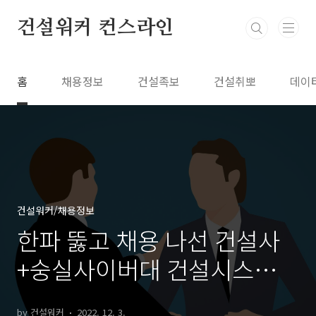
본문 바로가기
건설워커 컨스라인
홈
채용정보
건설족보
건설취뽀
데이
건설워커/채용정보
한파 뚫고 채용 나선 건설사
+숭실사이버대 건설시스템공
학과 신편입생 모집
by 건설워커
2022. 12. 3.