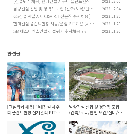
[건설워커 채용] 현대건설 사우디 플랜트현장 설
2022.12.06
계관리 PJT모집
남양건설 신입 및 경력직 모집 (건축/토목/안전,
2022.12.04
(0)
보건/설비/전기/품질)
GS건설 계열 자이C&A PJT전문직 수시채용[플
2022.11.29
(0)
랜트본부]
현대건설 플랜트현장 시공/품질 PJT채용 (사우
2022.11.28
(0)
디)
SM 에스티엑스건설 건설워커 수시채용
2022.11.26
(0)
(0)
관련글
[건설워커 채용] 현대건설 사우
남양건설 신입 및 경력직 모집
디 플랜트현장 설계관리 PJT모
(건축/토목/안전,보건/설비/전
집
기/품질)