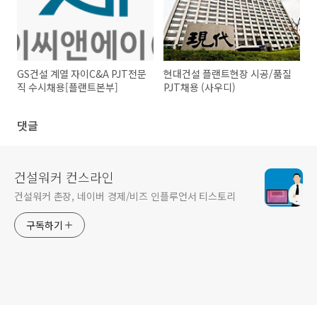
GS건설 계열 자이C&A PJT전문
현대건설 플랜트현장 시공/품질
직 수시채용[플랜트본부]
PJT채용 (사우디)
댓글
건설워커 컨스라인
건설워커 촌장, 네이버 경제/비즈 인플루언서 티스토리
구독하기