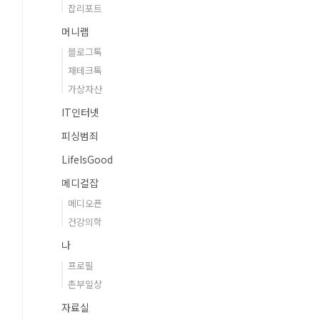
잡리포트
머니랩
블로그톡
재테크톡
가상자산
IT인터넷
피싱범죄
LifeIsGood
메디컬잡
메디오픈
건강의학
나
프로필
촌부일상
자료실