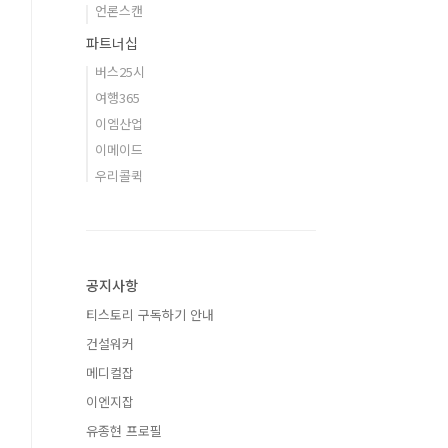
언론스캔
파트너십
버스25시
여행365
이엠산업
이메이드
우리콜퀵
공지사항
티스토리 구독하기 안내
건설워커
메디컬잡
이엔지잡
유종현 프로필