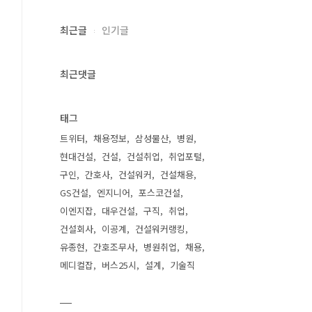
최근글
인기글
최근댓글
태그
트위터
채용정보
삼성물산
병원
현대건설
건설
건설취업
취업포털
구인
간호사
건설워커
건설채용
GS건설
엔지니어
포스코건설
이엔지잡
대우건설
구직
취업
건설회사
이공계
건설워커랭킹
유종현
간호조무사
병원취업
채용
메디컬잡
버스25시
설계
기술직