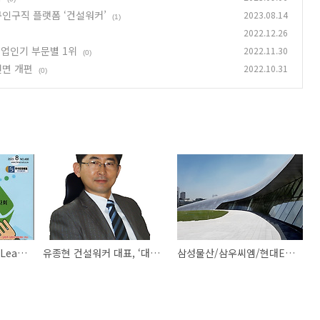
설 구인구직 플랫폼 ‘건설워커’
2023.08.14
(1)
2022.12.26
업인기 부문별 1위
2022.11.30
(0)
전면 개편
2022.10.31
(0)
[월간리크루트 2308] Leading Company 건설 구인구직 플랫폼 ‘건설워커’
유종현 건설워커 대표, ‘대한민국교육대상’ 수상
삼성물산/삼우씨엠/현대ENG/엘티삼보 공통점? 취업인기 부문별 1위