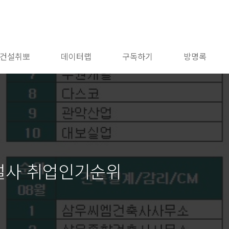
건설취뽀
데이터랩
구독하기
방명록
건설사 취업인기순위