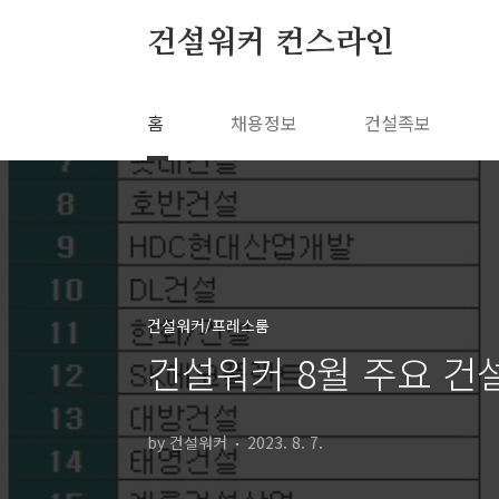
본문 바로가기
건설워커 컨스라인
홈
채용정보
건설족보
건설워커/프레스룸
건설워커 8월 주요 
by 건설워커
2023. 8. 7.