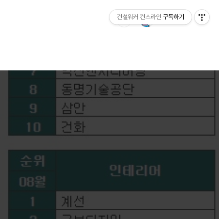
건설워커 컨스라인
구독하기