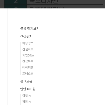
분류 전체보기
건설워커
채용정보
건설취뽀
기업DNA
건설톡톡
데이터랩
프레스룸
링크모음
일반JOB팁
취업iN
직장iN