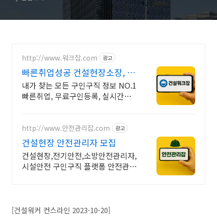
http://www.워크잡.com
광고
빠른취업성공 건설현장소장, 경
비원, 건축인부, 노가다
내가 찾는 모든 구인구직 정보 NO.1
빠른취업, 무료구인등록, 실시간채
용
http://www.안전관리잡.com
광고
건설현장 안전관리자 모집
건설현장,전기안전,소방안전관리자,
시설안전 구인구직 플랫폼 안전관리
잡
[건설워커 컨스라인 2023-10-20]