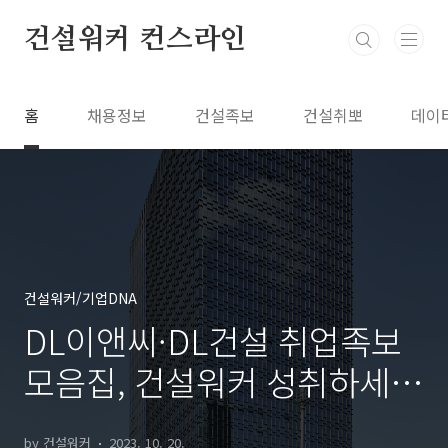
본문 바로가기
건설워커 컨스라인
홈
채용정보
건설족보
건설취뽀
데이
건설워커/기업DNA
DL이앤씨·DL건설 취업족보
모음집, 건설워커 성취하세
요!
by 건설워커
2023. 10. 20.