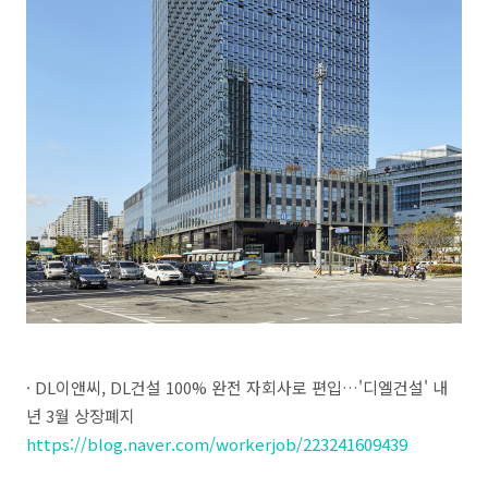
· DL이앤씨, DL건설 100% 완전 자회사로 편입…'디엘건설' 내
년 3월 상장폐지
https://blog.naver.com/workerjob/223241609439