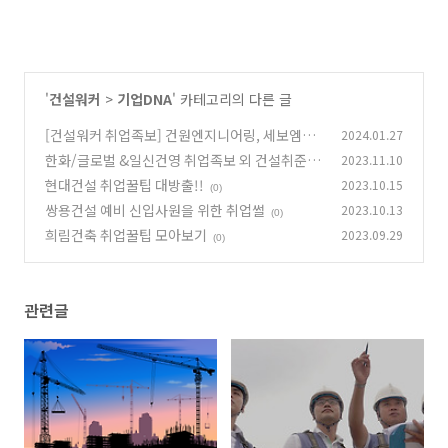
'
건설워커
>
기업DNA
' 카테고리의 다른 글
[건설워커 취업족보] 건원엔지니어링, 세보엠이
2024.01.27
씨, 한림건축씨엠, 시온건설개발, 군장종합, 매
한화/글로벌 &일신건영 취업족보 외 건설취준 지
2023.11.10
일, 청우종합
식
(0)
현대건설 취업꿀팁 대방출!!
2023.10.15
(0)
(0)
쌍용건설 예비 신입사원을 위한 취업썰
2023.10.13
(0)
희림건축 취업꿀팁 모아보기
2023.09.29
(0)
관련글