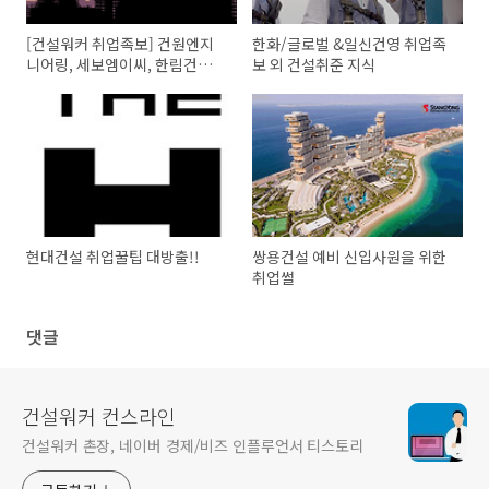
[건설워커 취업족보] 건원엔지
한화/글로벌 &일신건영 취업족
니어링, 세보엠이씨, 한림건축씨
보 외 건설취준 지식
엠, 시온건설개발, 군장종합, 매
일, 청우종합
현대건설 취업꿀팁 대방출!!
쌍용건설 예비 신입사원을 위한
취업썰
댓글
건설워커 컨스라인
건설워커 촌장, 네이버 경제/비즈 인플루언서 티스토리