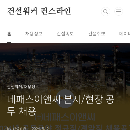
본문 바로가기
건설워커 컨스라인
홈
채용정보
건설족보
건설취뽀
데이
건설워커/채용정보
네패스이앤씨 본사/현장 공
무 채용
by 건설워커
2024. 5. 24.