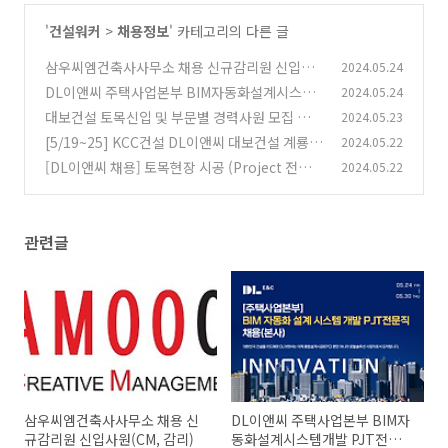
'
건설워커
>
채용정보
' 카테고리의 다른 글
삼우씨엠건축사사무소 채용 신규감리원 신입사
2024.05.24
원(CM, 감리)
DL이앤씨 주택사업본부 BIM자동화설계시스템
2024.05.24
(0)
개발 PJT전문직 채용(본사)
대보건설 토목신입 및 부문별 경력사원 모집 채용
2024.05.23
(0)
[5/19~25] KCC건설 DL이앤씨 대보건설 계룡건
2024.05.22
(0)
설 채용
[DL이앤씨 채용] 토목현장 시공 (Project 전문
2024.05.22
(0)
직).. 정규직 전환 검토대상?
(0)
관련글
삼우씨엠건축사사무소 채용 신
DL이앤씨 주택사업본부 BIM자
규감리원 신입사원(CM, 감리)
동화설계시스템개발 PJT전문직