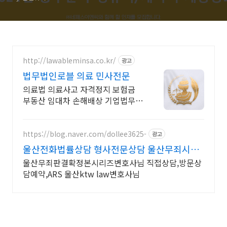
http://lawableminsa.co.kr/
광고
법무법인로블 의료 민사전문
의료법 의료사고 자격정지 보험금
부동산 임대차 손해배상 기업법무
저작권 상가누수
https://blog.naver.com/dollee3625-
광고
울산전화법률상담 형사전문상담 울산무죄시리
즈확정본변호사님
울산무죄판결확정본시리즈변호사님 직접상담,방문상
담예약,ARS 울산ktw law변호사님