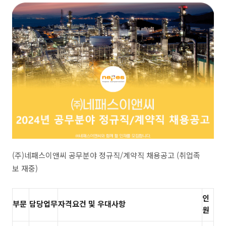
(주)네패스이앤씨 공무분야 정규직/계약직 채용공고 (취업족
보 재중)
인
부문
담당업무
자격요건 및 우대사항
원