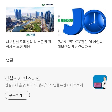
채용(본사)
대보건설 토목신입 및 부문별 경
[5/19~25] KCC건설 DL이앤씨
력사원 모집 채용
대보건설 계룡건설 채용
댓글
건설워커 컨스라인
건설워커 촌장, 네이버 경제/비즈 인플루언서 티스토리
구독하기