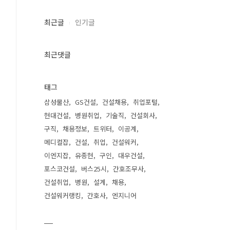
최근글
인기글
최근댓글
태그
삼성물산
GS건설
건설채용
취업포털
현대건설
병원취업
기술직
건설회사
구직
채용정보
트위터
이공계
메디컬잡
건설
취업
건설워커
이엔지잡
유종현
구인
대우건설
포스코건설
버스25시
간호조무사
건설취업
병원
설계
채용
건설워커랭킹
간호사
엔지니어