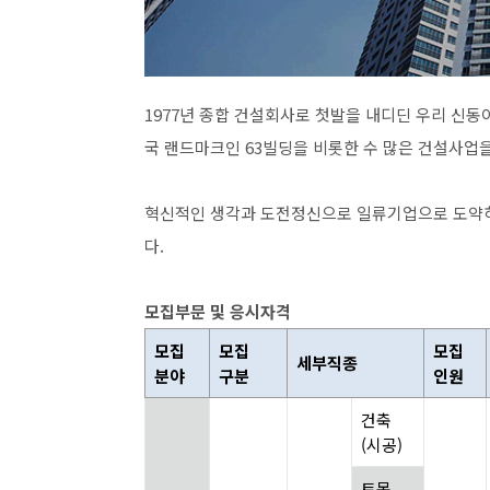
1977년 종합 건설회사로 첫발을 내디딘 우리 신
국 랜드마크인 63빌딩을 비롯한 수 많은 건설사업
혁신적인 생각과 도전정신으로 일류기업으로 도약하
다.
모집부문 및 응시자격
모집
모집
모집
세부직종
분야
구분
인원
건축
(시공)
토목