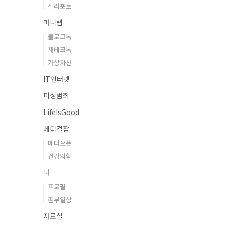
잡리포트
머니랩
블로그톡
재테크톡
가상자산
IT인터넷
피싱범죄
LifeIsGood
메디컬잡
메디오픈
건강의학
나
프로필
촌부일상
자료실