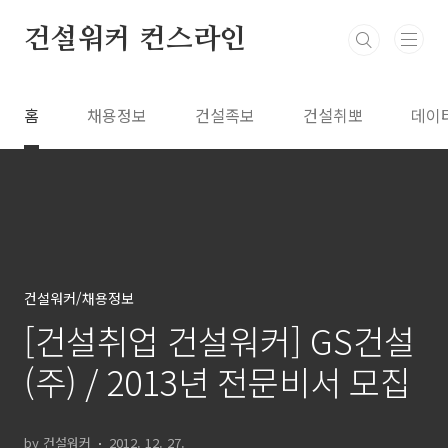
본문 바로가기
건설워커 컨스라인
홈
채용정보
건설족보
건설취뽀
데이
건설워커/채용정보
[건설취업 건설워커] GS건설
(주) / 2013년 전문비서 모집
by 건설워커
2012. 12. 27.