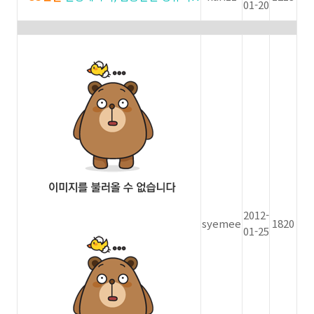
01-20
2012-
syemee
1820
01-25