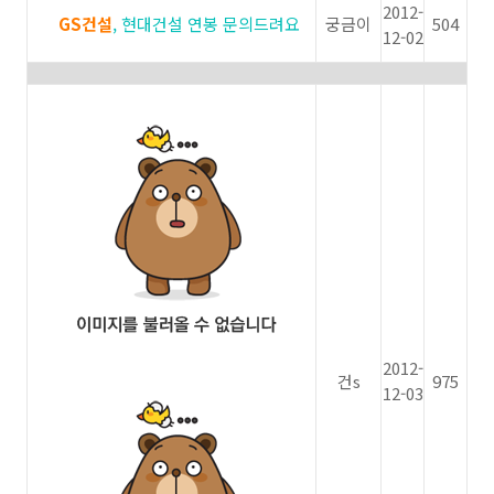
2012-
GS건설
, 현대건설 연봉 문의드려요
궁금이
504
12-02
2012-
건s
975
12-03