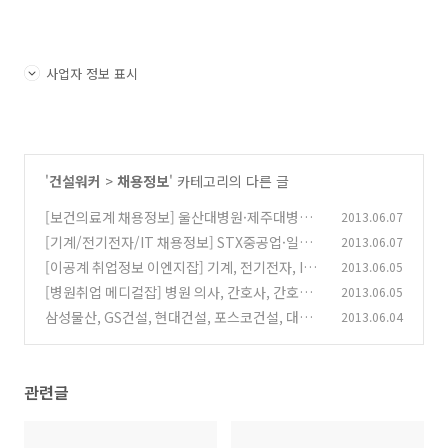
사업자 정보 표시
'
건설워커
>
채용정보
' 카테고리의 다른 글
[보건의료계 채용정보] 울산대병원·제주대병원·
2013.06.07
영남대병원 등
[기계/전기전자/IT 채용정보] STX중공업·일진
2013.06.07
(0)
전기·두산/정보통신 등
[이공계 취업정보 이엔지잡] 기계, 전기전자, IT,
2013.06.05
(0)
설계, 연구개발, 생산기술 구인구직 정보
[병원취업 메디컬잡] 병원 의사, 간호사, 간호조
2013.06.05
(0)
무사, 약사 구인구직 임대 분양 개원정보
삼성물산, GS건설, 현대건설, 포스코건설, 대우
2013.06.04
(0)
건설, SK건설, 대림산업, 롯데건설, 현대산업개
발, 두산건설, 한화건설, 두산중, 현대엠코, 경남
기업, 금호건설 | 건설워커 6월 랭킹
(0)
관련글