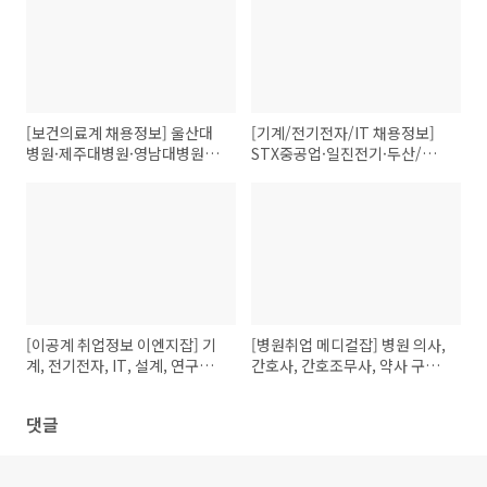
[보건의료계 채용정보] 울산대
[기계/전기전자/IT 채용정보]
병원·제주대병원·영남대병원
STX중공업·일진전기·두산/정
등
보통신 등
[이공계 취업정보 이엔지잡] 기
[병원취업 메디컬잡] 병원 의사,
계, 전기전자, IT, 설계, 연구개
간호사, 간호조무사, 약사 구인
발, 생산기술 구인구직 정보
구직 임대 분양 개원정보
댓글