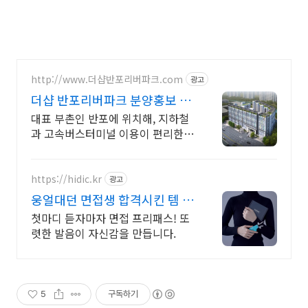
http://www.더샵반포리버파크.com
광고
더샵 반포리버파크 분양홍보 24
시 전문상담사 상시대기중
대표 부촌인 반포에 위치해, 지하철
과 고속버스터미널 이용이 편리한
더샵반포리버파크
https://hidic.kr
광고
웅얼대던 면접생 합격시킨 템 면
접 합격 필수템
첫마디 듣자마자 면접 프리패스! 또
렷한 발음이 자신감을 만듭니다.
5
구독하기