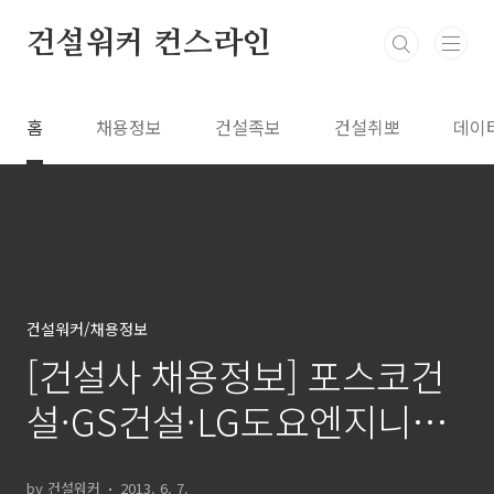
본문 바로가기
건설워커 컨스라인
홈
채용정보
건설족보
건설취뽀
데이
건설워커/채용정보
[건설사 채용정보] 포스코건
설·GS건설·LG도요엔지니어
링 등
by 건설워커
2013. 6. 7.