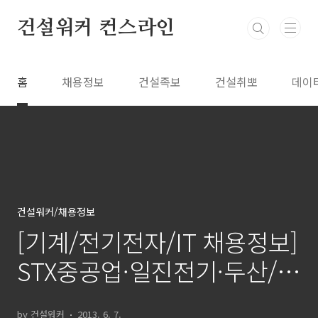
본문 바로가기
건설워커 컨스라인
홈
채용정보
건설족보
건설취뽀
데이
건설워커/채용정보
[기계/전기전자/IT 채용정보]
STX중공업·일진전기·두산/
정보통신 등
by 건설워커
2013. 6. 7.