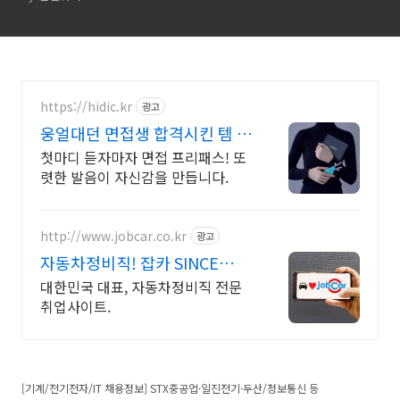
https://hidic.kr
광고
웅얼대던 면접생 합격시킨 템 면
접 합격 필수템
첫마디 듣자마자 면접 프리패스! 또
렷한 발음이 자신감을 만듭니다.
http://www.jobcar.co.kr
광고
자동차정비직! 잡카 SINCE
2005
대한민국 대표, 자동차정비직 전문
취업사이트.
[기계/전기전자/IT 채용정보] STX중공업·일진전기·두산/정보통신 등