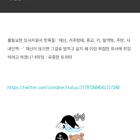
불필요한 입사지원서 항목들: '재산, 거주형태, 종교, 키, 혈액형, 주량, 사
내인맥…' 재산이 많으면 그걸로 밥먹고 살지 왜 이런 찌질한 회사에 취업
하려고 하겠니? #취업 - 유종현 트위터
https://twitter.com/consline/status/377972664561717248