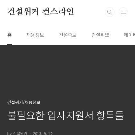
본문 바로가기
건설워커 컨스라인
홈
채용정보
건설족보
건설취뽀
데이
건설워커/채용정보
불필요한 입사지원서 항목들
by 건설워커
2013. 9. 12.