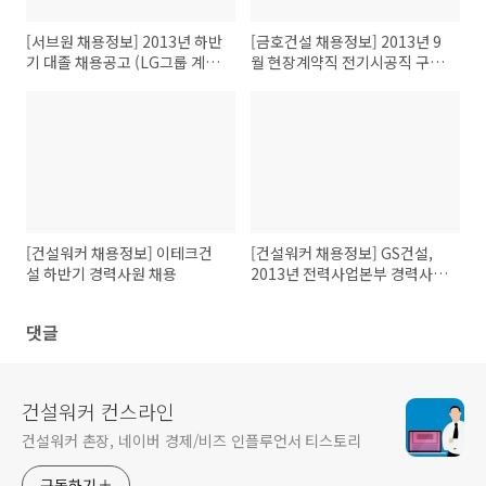
[서브원 채용정보] 2013년 하반
[금호건설 채용정보] 2013년 9
기 대졸 채용공고 (LG그룹 계열)
월 현장계약직 전기시공직 구인
- 건설워커
정보..건설워커
[건설워커 채용정보] 이테크건
[건설워커 채용정보] GS건설,
설 하반기 경력사원 채용
2013년 전력사업본부 경력사
원/Project전문직 모집
댓글
건설워커 컨스라인
건설워커 촌장, 네이버 경제/비즈 인플루언서 티스토리
구독하기