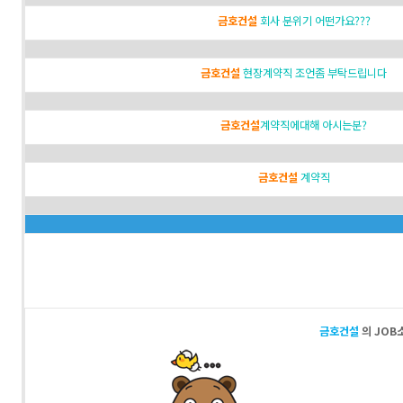
금호건설
회사 분위기 어떤가요???
금호건설
현장계약직 조언좀 부탁드립니다
금호건설
계약직에대해 아시는분?
금호건설
계약직
금호건설
의 JOB