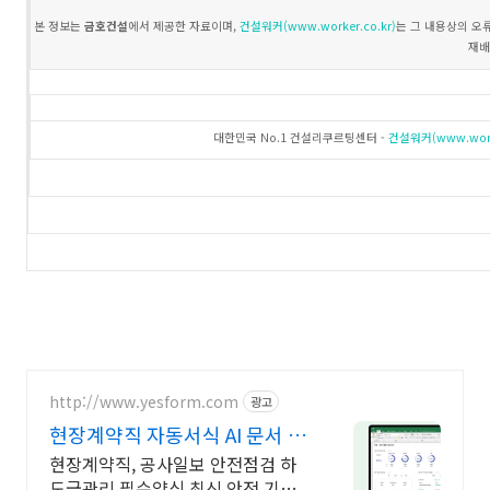
본 정보는
금호건설
에서 제공한 자료이며,
건설워커(www.worker.co.kr)
는 그 내용상의 오
재배
대한민국 No.1 건설리쿠르팅센터 -
건설워커(www.worke
http://www.yesform.com
광고
현장계약직 자동서식 AI 문서 작
성
현장계약직, 공사일보 안전점검 하
도급관리 필수양식 최신 안전 기준