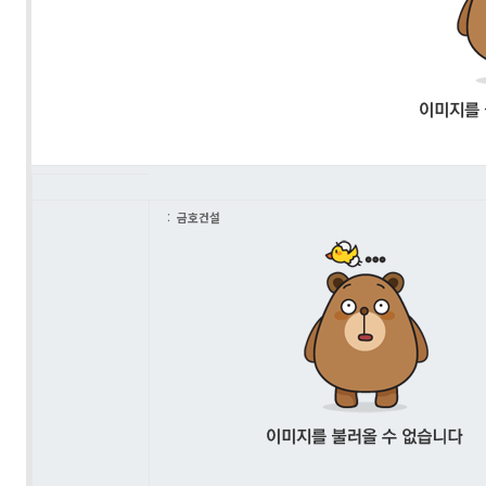
:
금호건설