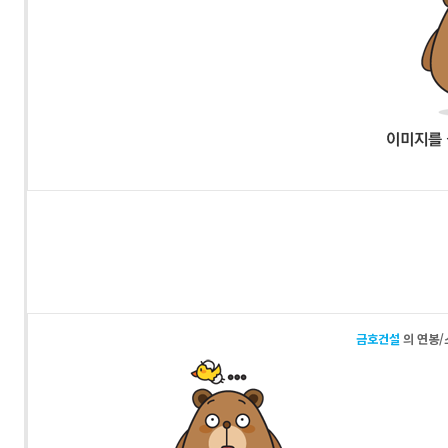
금호건설
의 연봉/