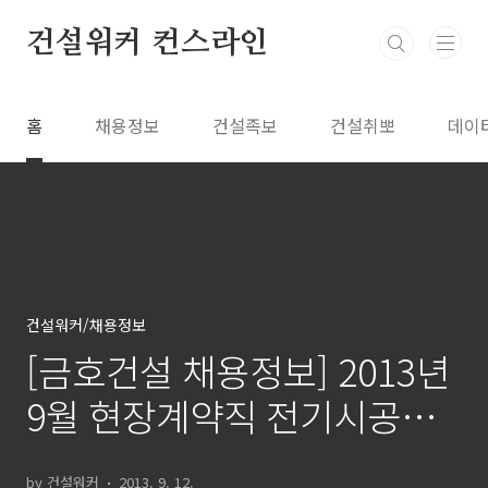
본문 바로가기
건설워커 컨스라인
홈
채용정보
건설족보
건설취뽀
데이
건설워커/채용정보
[금호건설 채용정보] 2013년
9월 현장계약직 전기시공직
구인정보..건설워커
by 건설워커
2013. 9. 12.