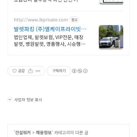
과 법규를 반영한 건설현장 관리 서
식
http://www.lkprivate.com
광고
발렛파킹 (주)엘케이프라이빗
카카오톡 상담 환영
법인업체, 발렛보험, VIP전문, 매장
발렛, 병원발렛, 명품행사, 시승행사
전문 행사, 발렛파킹 보험처리가능
법인업체, 책임감 있는 업체선정
공감
구독하기
사업자 정보 표시
'
건설워커
>
채용정보
' 카테고리의 다른 글