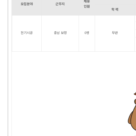
채용
모집분야
근무지
인원
학 력
전기시공
충남 보령
0명
무관