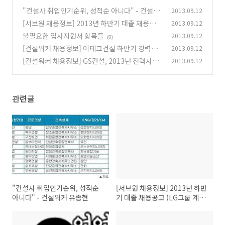
"건설사 취입인기순위, 성적순 아니다" - 건설워
2013.09.12
커 유종현
[서브원 채용정보] 2013년 하반기 대졸 채용공고
2013.09.12
(0)
(LG그룹 계열) - 건설워커
불필요한 입사지원서 항목들
2013.09.12
(0)
(0)
[건설워커 채용정보] 이테크건설 하반기 경력사
2013.09.12
원 채용
[건설워커 채용정보] GS건설, 2013년 전력사업
2013.09.12
(0)
본부 경력사원/Project전문직 모집
(0)
관련글
"건설사 취입인기순위, 성적순
[서브원 채용정보] 2013년 하반
아니다" - 건설워커 유종현
기 대졸 채용공고 (LG그룹 계열)
- 건설워커