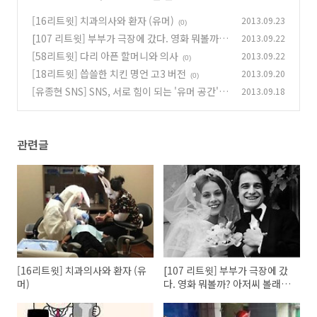
[16리트윗] 치과의사와 환자 (유머)
2013.09.23
(0)
[107 리트윗] 부부가 극장에 갔다. 영화 뭐볼까?
2013.09.22
아저씨 볼래? 악마 볼래?
[58리트윗] 다리 아픈 할머니와 의사
2013.09.22
(0)
(0)
[18리트윗] 씁쓸한 치킨 명언 고3 버전
2013.09.20
(0)
[유종현 SNS] SNS, 서로 힘이 되는 '유머 공간'
2013.09.18
(0)
관련글
[16리트윗] 치과의사와 환자 (유
[107 리트윗] 부부가 극장에 갔
머)
다. 영화 뭐볼까? 아저씨 볼래?
악마 볼래?