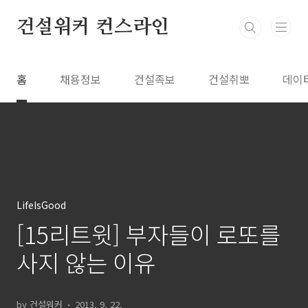
본문 바로가기
건설워커 컨스라인
홈
채용정보
건설족보
건설취뽀
데이
LifeIsGood
[15리트윗] 부자들이 로또를
사지 않는 이유
by 건설워커
2013. 9. 22.