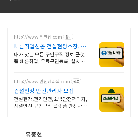
http://www.워크잡.com
광고
빠른취업성공 건설현장소장, 경
비원, 건축인부, 노가다
내가 찾는 모든 구인구직 정보 플랫
폼 빠른취업, 무료구인등록, 실시간
채용
http://www.안전관리잡.com
광고
건설현장 안전관리자 모집
건설현장,전기안전,소방안전관리자,
시설안전 구인구직 플랫폼 안전관리
잡
유종현