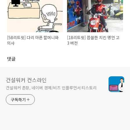
[58리트윗] 다리 아픈 할머니와
[18리트윗] 씁쓸한 치킨 명언 고
의사
3 버전
댓글
건설워커 컨스라인
건설워커 촌장, 네이버 경제/비즈 인플루언서 티스토리
구독하기